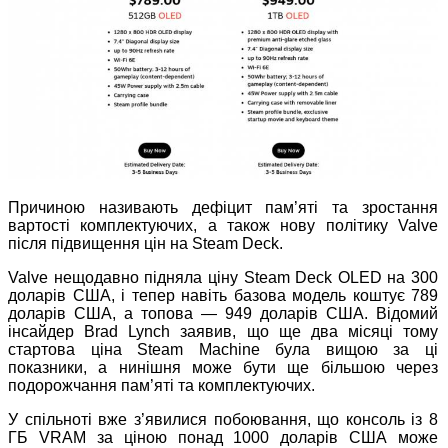
Причиною називають дефіцит пам’яті та зростання
вартості комплектуючих, а також нову політику Valve
після підвищення цін на Steam Deck.
Valve нещодавно підняла ціну Steam Deck OLED на 300
доларів США, і тепер навіть базова модель коштує 789
доларів США, а топова — 949 доларів США. Відомий
інсайдер Brad Lynch заявив, що ще два місяці тому
стартова ціна Steam Machine була вищою за ці
показники, а нинішня може бути ще більшою через
подорожчання пам’яті та комплектуючих.
У спільноті вже з’явилися побоювання, що консоль із 8
ГБ VRAM за ціною понад 1000 доларів США може