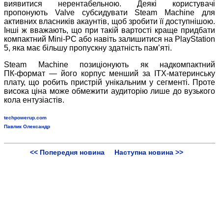
виявитися нерентабельною. Деякі користувачі
пропонують Valve субсидувати Steam Machine для
активних власників акаунтів, щоб зробити її доступнішою.
Інші ж вважають, що при такій вартості краще придбати
компактний Mini
‑
PC або навіть залишитися на PlayStation
5, яка має більшу пропускну здатність пам’яті.
Steam Machine позиціонують як надкомпактний
ПК
‑
формат — його корпус менший за ITX
‑
материнську
плату, що робить пристрій унікальним у сегменті. Проте
висока ціна може обмежити аудиторію лише до вузького
кола ентузіастів.
techpowerup.com
Павлик Олександр
<< Попередня новина
Наступна новина >>