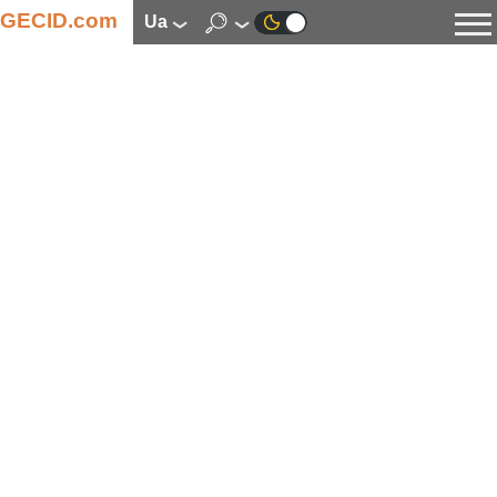
GECID.com
ua
Новини
Відео
Огляди
Цифрова індустрія
Процесори
Оперативна пам’ять
Материнські плати
Відеокарти
Системи охолодження
Накопичувачі
Корпуси
Джерела живлення
Мультимедіа
Цифрове фото та відео
Монітори