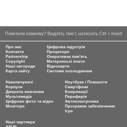
Помітили помилку? Виділіть текст, натисніть Ctrl + Insert
Про нас
Цифрова індустрія
Контакти
Процесори
Partnership
Оперативна пам’ять
Copyright
Материнські плати
Наші нагороди
Відеокарти
Карта сайту
Системи охолодження
Накопичувачі
Ноутбуки і Планшети
Корпуси
Смартфони
Джерела живлення
Комунікації
Мультимедіа
Периферія
Цифрове фото та відео
Автоелектроніка
Монітори
Програмне забезпечення
Ігри
Наші партнери
ASUS