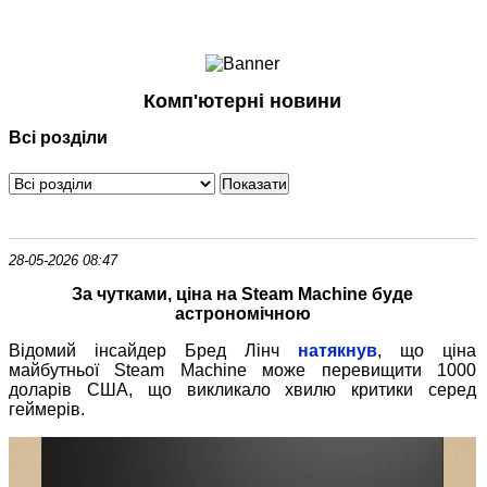
Ноутбуки і Планшети
Смартфони
Комунікації
Комп'ютерні новини
Периферія
Всі розділи
Автоелектроніка
Програмне забезпечення
Ігри
28-05-2026 08:47
За чутками, ціна на Steam Machine буде
астрономічною
Відомий інсайдер Бред Лінч
натякнув
, що ціна
майбутньої Steam Machine може перевищити 1000
доларів США, що викликало хвилю критики серед
геймерів.