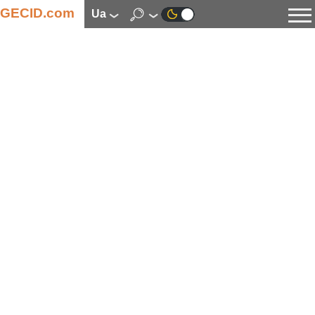
GECID.com
ua
Новини
Відео
Огляди
Цифрова індустрія
Процесори
Оперативна пам’ять
Материнські плати
Відеокарти
Системи охолодження
Накопичувачі
Корпуси
Джерела живлення
Мультимедіа
Цифрове фото та відео
Монітори