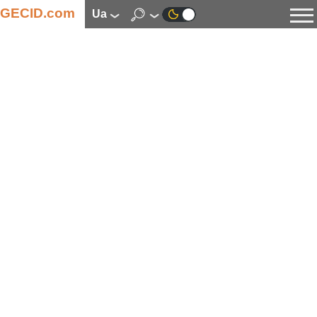
GECID.com
ua
Новини
Відео
Огляди
Цифрова індустрія
Процесори
Оперативна пам’ять
Материнські плати
Відеокарти
Системи охолодження
Накопичувачі
Корпуси
Джерела живлення
Мультимедіа
Цифрове фото та відео
Монітори