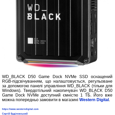
WD_BLACK D50 Game Dock NVMe SSD оснащений
RGB-підсвічуванням, що налаштовується, регульоване
за допомогою панелі управління WD_BLACK (тільки для
Windows). Твердотільний накопичувач WD_BLACK D50
Game Dock NVMe доступний ємністю 1 ТБ. Його вже
можна попередньо замовити в магазині
Western Digital
.
https://www.westerndigital.com
Сергій Буділовський