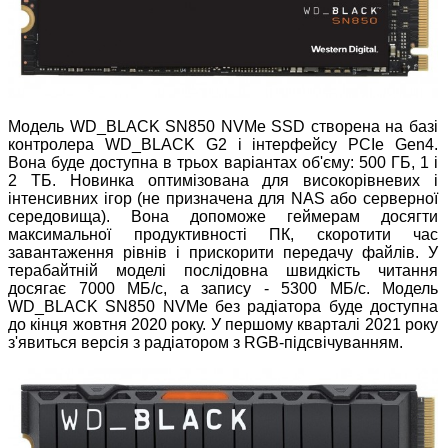
Модель WD_BLACK SN850 NVMe SSD створена на базі
контролера WD_BLACK G2 і інтерфейсу PCIe Gen4.
Вона буде доступна в трьох варіантах об'єму: 500 ГБ, 1 і
2 ТБ. Новинка оптимізована для високорівневих і
інтенсивних ігор (не призначена для NAS або серверної
середовища). Вона допоможе геймерам досягти
максимальної продуктивності ПК, скоротити час
завантаження рівнів і прискорити передачу файлів. У
терабайтній моделі послідовна швидкість читання
досягає 7000 МБ/с, а запису - 5300 МБ/с. Модель
WD_BLACK SN850 NVMe без радіатора буде доступна
до кінця жовтня 2020 року. У першому кварталі 2021 року
з'явиться версія з радіатором з RGB-підсвічуванням.