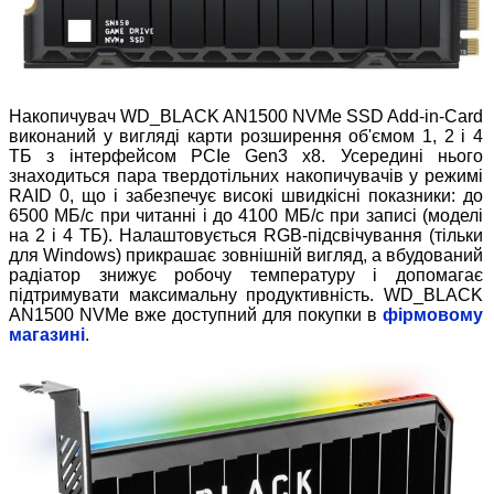
Накопичувач WD_BLACK AN1500 NVMe SSD Add-in-Card
виконаний у вигляді карти розширення об'ємом 1, 2 і 4
ТБ з інтерфейсом PCIe Gen3 x8. Усередині нього
знаходиться пара твердотільних накопичувачів у режимі
RAID 0, що і забезпечує високі швидкісні показники: до
6500 МБ/с при читанні і до 4100 МБ/с при записі (моделі
на 2 і 4 ТБ). Налаштовується RGB-підсвічування (тільки
для Windows) прикрашає зовнішній вигляд, а вбудований
радіатор знижує робочу температуру і допомагає
підтримувати максимальну продуктивність. WD_BLACK
AN1500 NVMe вже доступний для покупки в
фірмовому
магазині
.