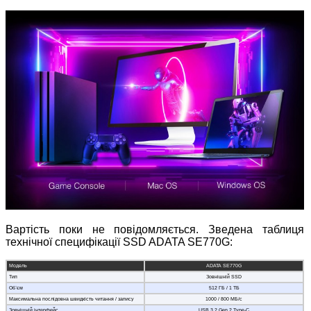
Вартість поки не повідомляється. Зведена таблиця
технічної специфікації SSD ADATA SE770G:
Модель
ADATA SE770G
Тип
Зовнішній SSD
Об`єм
512 ГБ / 1 ТБ
Максимальна послідовна швидкість читання / запису
1000 / 800 МБ/с
Зовнішній інтерфейс
USB 3.2 Gen 2 Type-C