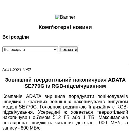
Ноутбуки і Планшети
Смартфони
Комунікації
Комп'ютерні новини
Периферія
Всі розділи
Автоелектроніка
Програмне забезпечення
Ігри
04-11-2020 11:57
Зовнішній твердотільний накопичувач ADATA
SE770G із RGB-підсвічуванням
Компанія ADATA вирішила порадувати поціновувачів
швидких і красивих зовнішніх накопичувачів випуском
моделі SE770G. Головною родзинкою її дизайну є RGB-
підсвічування. Усередині ж ховається твердотільний
накопичувач об'ємом 512 ГБ або 1 ТБ. Максимальна
послідовна швидкість читання досягає 1000 МБ/с, а
запису - 800 МБ/с.