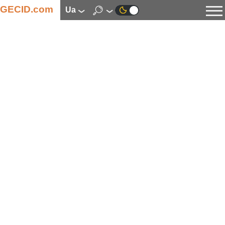
GECID.com
ua
Новини
Відео
Огляди
Цифрова індустрія
Процесори
Оперативна пам’ять
Материнські плати
Відеокарти
Системи охолодження
Накопичувачі
Корпуси
Джерела живлення
Мультимедіа
Цифрове фото та відео
Монітори