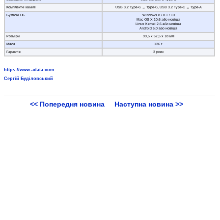
Комплектні кабелі
USB 3.2 Type-C ↔ Type-C, USB 3.2 Type-C ↔ Type-A
Сумісні ОС
Windows 8 / 8.1 / 10
Mac OS X 10.6 або новіша
Linux Kernel 2.6 або новіша
Android 5.0 або новіша
Розміри
99,5 х 57,5 х 18 мм
Маса
136 г
Гарантія
3 роки
https://www.adata.com
Сергій Буділовський
<< Попередня новина
Наступна новина >>