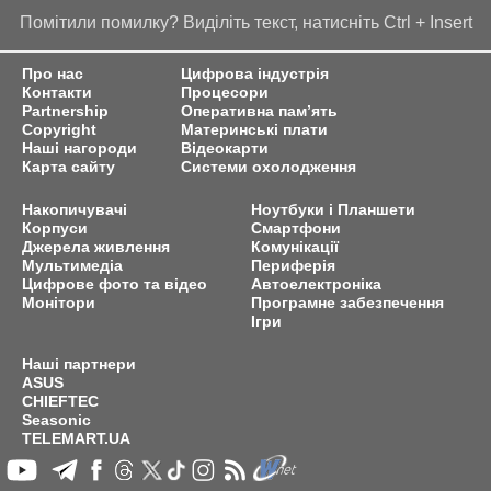
Помітили помилку? Виділіть текст, натисніть Ctrl + Insert
Про нас
Цифрова індустрія
Контакти
Процесори
Partnership
Оперативна пам’ять
Copyright
Материнські плати
Наші нагороди
Відеокарти
Карта сайту
Системи охолодження
Накопичувачі
Ноутбуки і Планшети
Корпуси
Смартфони
Джерела живлення
Комунікації
Мультимедіа
Периферія
Цифрове фото та відео
Автоелектроніка
Монітори
Програмне забезпечення
Ігри
Наші партнери
ASUS
CHIEFTEC
Seasonic
TELEMART.UA