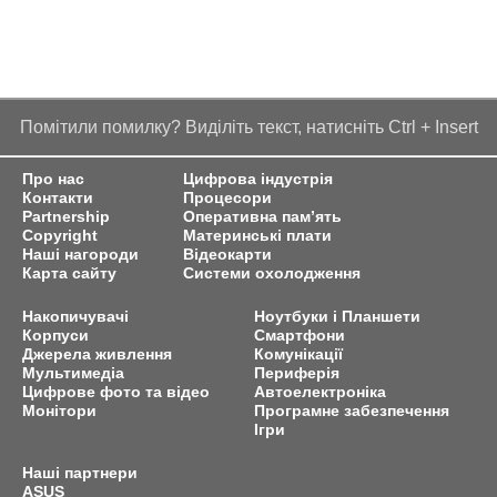
Помітили помилку? Виділіть текст, натисніть Ctrl + Insert
Про нас
Цифрова індустрія
Контакти
Процесори
Partnership
Оперативна пам’ять
Copyright
Материнські плати
Наші нагороди
Відеокарти
Карта сайту
Системи охолодження
Накопичувачі
Ноутбуки і Планшети
Корпуси
Смартфони
Джерела живлення
Комунікації
Мультимедіа
Периферія
Цифрове фото та відео
Автоелектроніка
Монітори
Програмне забезпечення
Ігри
Наші партнери
ASUS