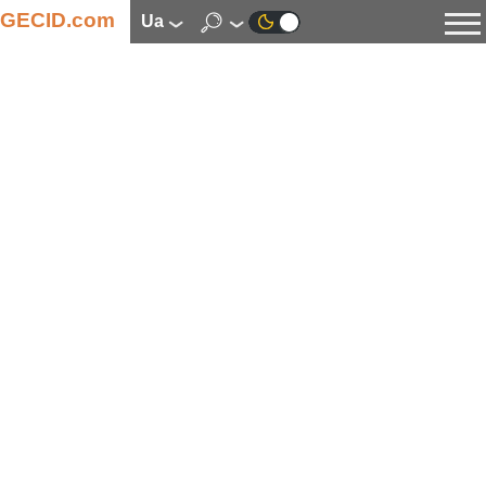
GECID.com
ua
Новини
Відео
Огляди
Цифрова індустрія
Процесори
Оперативна пам’ять
Материнські плати
Відеокарти
Системи охолодження
Накопичувачі
Корпуси
Джерела живлення
Мультимедіа
Цифрове фото та відео
Монітори