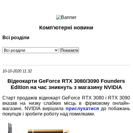
Ноутбуки і Планшети
Смартфони
Комунікації
Комп'ютерні новини
Периферія
Всі розділи
Автоелектроніка
Програмне забезпечення
Ігри
10-10-2020 11:32
Відеокарти GeForce RTX 3080/3090 Founders
Edition на час зникнуть з магазину NVIDIA
Старт продажів відеокарт GeForce RTX 3080 і RTX 3090
вказав на низку слабких місць в фірмовому онлайн-
магазині. NVIDIA вирішила
прислухатися
до побажань
покупців і зробити роботу над помилками.