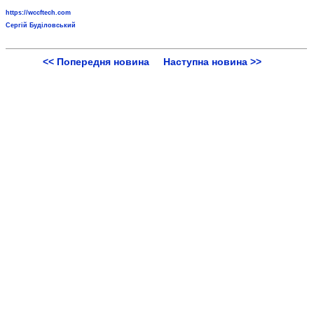
https://wccftech.com
Сергій Буділовський
<< Попередня новина
Наступна новина >>