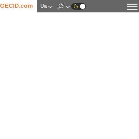
GECID.com
ua
Новини
Відео
Огляди
Цифрова індустрія
Процесори
Оперативна пам’ять
Материнські плати
Відеокарти
Системи охолодження
Накопичувачі
Корпуси
Джерела живлення
Мультимедіа
Цифрове фото та відео
Монітори