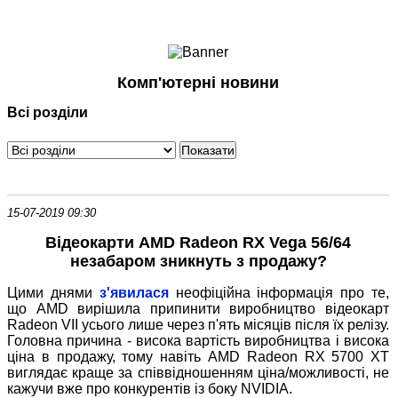
Ноутбуки і Планшети
Смартфони
Комунікації
Комп'ютерні новини
Периферія
Всі розділи
Автоелектроніка
Програмне забезпечення
Ігри
15-07-2019 09:30
Відеокарти AMD Radeon RX Vega 56/64
незабаром зникнуть з продажу?
Цими днями
з'явилася
неофіційна інформація про те,
що AMD вирішила припинити виробництво відеокарт
Radeon VII усього лише через п'ять місяців після їх релізу.
Головна причина - висока вартість виробництва і висока
ціна в продажу, тому навіть AMD Radeon RX 5700 XT
виглядає краще за співвідношенням ціна/можливості, не
кажучи вже про конкурентів із боку NVIDIA.