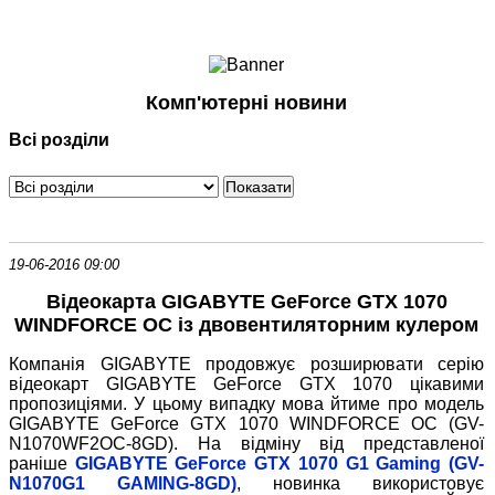
Ноутбуки і Планшети
Смартфони
Комунікації
Комп'ютерні новини
Периферія
Всі розділи
Автоелектроніка
Програмне забезпечення
Ігри
19-06-2016 09:00
Відеокарта GIGABYTE GeForce GTX 1070
WINDFORCE OC із двовентиляторним кулером
Компанія GIGABYTE продовжує розширювати серію
відеокарт GIGABYTE GeForce GTX 1070 цікавими
пропозиціями. У цьому випадку мова йтиме про модель
GIGABYTE GeForce GTX 1070 WINDFORCE OC (GV-
N1070WF2OC-8GD). На відміну від представленої
раніше
GIGABYTE GeForce GTX 1070 G1 Gaming (GV-
N1070G1 GAMING-8GD)
, новинка використовує