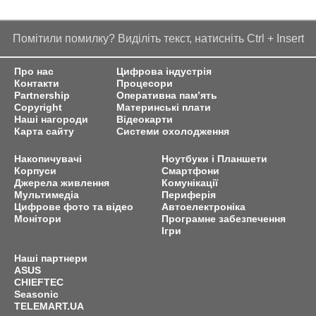
Помітили помилку? Виділіть текст, натисніть Ctrl + Insert
Про нас
Цифрова індустрія
Контакти
Процесори
Partnership
Оперативна пам’ять
Copyright
Материнські плати
Наші нагороди
Відеокарти
Карта сайту
Системи охолодження
Накопичувачі
Ноутбуки і Планшети
Корпуси
Смартфони
Джерела живлення
Комунікації
Мультимедіа
Периферія
Цифрове фото та відео
Автоелектроніка
Монітори
Програмне забезпечення
Ігри
Наші партнери
ASUS
CHIEFTEC
Seasonic
TELEMART.UA