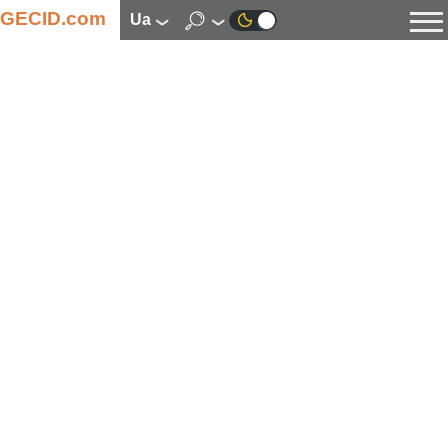
GECID.com
ua
Новини
Відео
Огляди
Цифрова індустрія
Процесори
Оперативна пам’ять
Материнські плати
Відеокарти
Системи охолодження
Накопичувачі
Корпуси
Джерела живлення
Мультимедіа
Цифрове фото та відео
Монітори