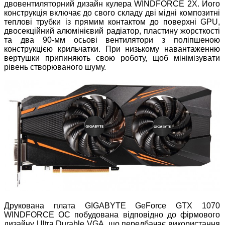
двовентиляторний дизайн кулера WINDFORCE 2X. Його
конструкція включає до свого складу дві мідні композитні
теплові трубки із прямим контактом до поверхні GPU,
двосекційний алюмінієвий радіатор, пластину жорсткості
та два 90-мм осьові вентилятори з поліпшеною
конструкцією крильчатки. При низькому навантаженню
вертушки припиняють свою роботу, щоб мінімізувати
рівень створюваного шуму.
Друкована плата GIGABYTE GeForce GTX 1070
WINDFORCE OC побудована відповідно до фірмового
дизайну Ultra Durable VGA, що передбачає використання