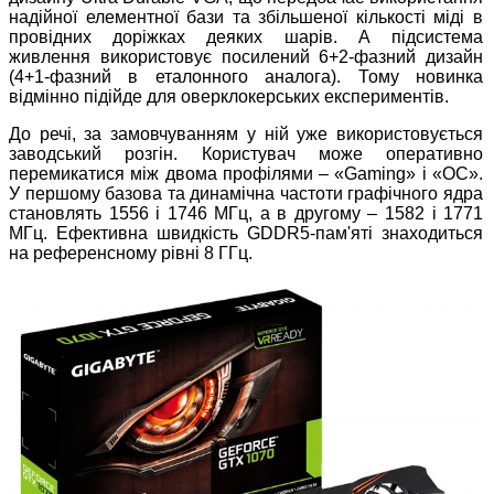
надійної елементної бази та збільшеної кількості міді в
провідних доріжках деяких шарів. А підсистема
живлення використовує посилений 6+2-фазний дизайн
(4+1-фазний в еталонного аналога). Тому новинка
відмінно підійде для оверклокерських експериментів.
До речі, за замовчуванням у ній уже використовується
заводський розгін. Користувач може оперативно
перемикатися між двома профілями – «Gaming» і «OC».
У першому базова та динамічна частоти графічного ядра
становлять 1556 і 1746 МГц, а в другому – 1582 і 1771
МГц. Ефективна швидкість GDDR5-пам'яті знаходиться
на референсному рівні 8 ГГц.