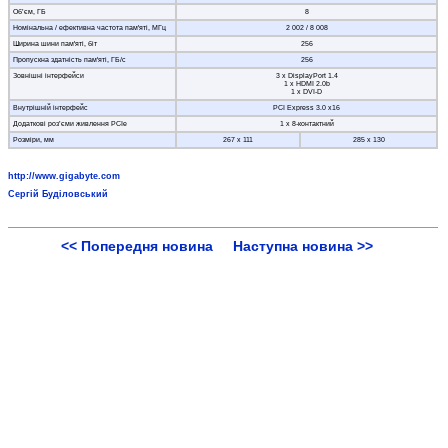
Об’єм, ГБ
8
Номінальна / ефективна частота пам'яті, МГц
2 002 / 8 008
Ширина шини пам'яті, біт
256
Пропускна здатність пам'яті, ГБ/с
256
Зовнішні інтерфейси
3 x DisplayPort 1.4
1 x HDMI 2.0b
1 x DVI-D
Внутрішній інтерфейс
PCI Express 3.0 x16
Додаткові роз’єми живлення PCIe
1 x 8-контактний
Розміри, мм
267 х 111
285 х 130
http://www.gigabyte.com
Сергій Буділовський
<< Попередня новина
Наступна новина >>