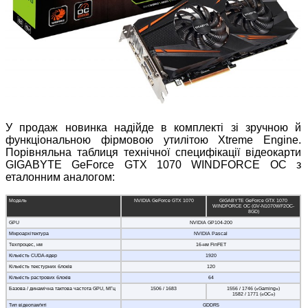
У продаж новинка надійде в комплекті зі зручною й
функціональною фірмовою утилітою Xtreme Engine.
Порівняльна таблиця технічної специфікації відеокарти
GIGABYTE GeForce GTX 1070 WINDFORCE OC з
еталонним аналогом:
Модель
NVIDIA GeForce GTX 1070
GIGABYTE GeForce GTX 1070
WINDFORCE OC (GV-N1070WF2OC-
8GD)
GPU
NVIDIA GP104-200
Мікроархітектура
NVIDIA Pascal
Техпроцес, нм
16-нм FinFET
Кількість CUDA-ядер
1920
Кількість текстурних блоків
120
Кількість растрових блоків
64
Базова / динамічна тактова частота GPU, МГц
1506 / 1683
1556 / 1746 («Gaming»)
1582 / 1771 («OC»)
Тип відеопам'яті
GDDR5