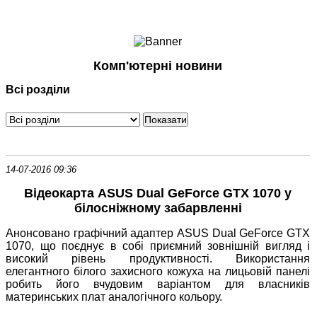
Ноутбуки і Планшети
Смартфони
Комунікації
Комп'ютерні новини
Периферія
Всі розділи
Автоелектроніка
Програмне забезпечення
Ігри
14-07-2016 09:36
Відеокарта ASUS Dual GeForce GTX 1070 у
білосніжному забарвленні
Анонсовано графічний адаптер ASUS Dual GeForce GTX
1070, що поєднує в собі приємний зовнішній вигляд і
високий рівень продуктивності. Використання
елегантного білого захисного кожуха на лицьовій панелі
робить його вчудовим варіантом для власників
материнських плат аналогічного кольору.