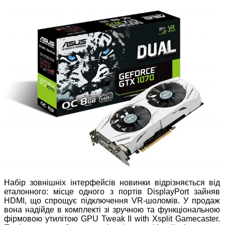
Набір зовнішніх інтерфейсів новинки відрізняється від
еталонного: місце одного з портів DisplayPort зайняв
HDMI, що спрощує підключення VR-шоломів. У продаж
вона надійде в комплекті зі зручною та функціональною
фірмовою утилітою GPU Tweak II with Xsplit Gamecaster.