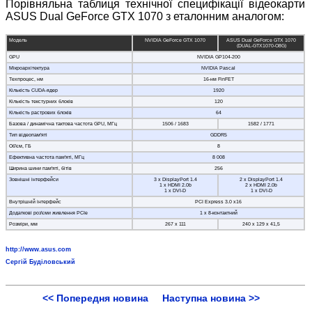
Порівняльна таблиця технічної специфікації відеокарти
ASUS Dual GeForce GTX 1070 з еталонним аналогом:
Модель
NVIDIA GeForce GTX 1070
ASUS Dual GeForce GTX 1070
(DUAL-GTX1070-O8G)
GPU
NVIDIA GP104-200
Мікроархітектура
NVIDIA Pascal
Техпроцес, нм
16-нм FinFET
Кількість CUDA-ядер
1920
Кількість текстурних блоків
120
Кількість растрових блоків
64
Базова / динамічна тактова частота GPU, МГц
1506 / 1683
1582 / 1771
Тип відеопам'яті
GDDR5
Об'єм, ГБ
8
Ефективна частота пам'яті, МГц
8 008
Ширина шини пам'яті, бітів
256
Зовнішні інтерфейси
3 x DisplayPort 1.4
2 x DisplayPort 1.4
1 x HDMI 2.0b
2 x HDMI 2.0b
1 x DVI-D
1 x DVI-D
Внутрішній інтерфейс
PCI Express 3.0 x16
Додаткові роз'єми живлення PCIe
1 x 8-контактний
Розміри, мм
267 х 111
240 х 129 х 41,5
http://www.asus.com
Сергій Буділовський
<< Попередня новина
Наступна новина >>