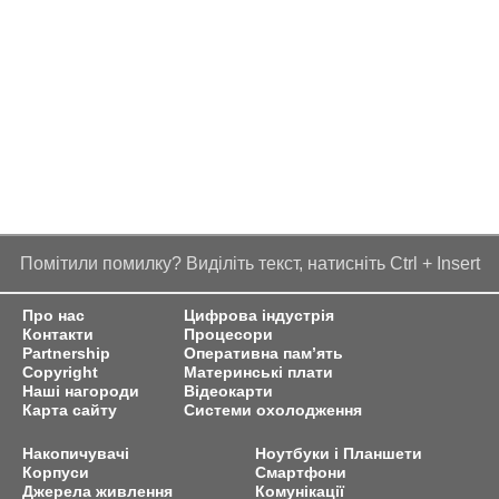
Помітили помилку? Виділіть текст, натисніть Ctrl + Insert
Про нас
Цифрова індустрія
Контакти
Процесори
Partnership
Оперативна пам’ять
Copyright
Материнські плати
Наші нагороди
Відеокарти
Карта сайту
Системи охолодження
Накопичувачі
Ноутбуки і Планшети
Корпуси
Смартфони
Джерела живлення
Комунікації