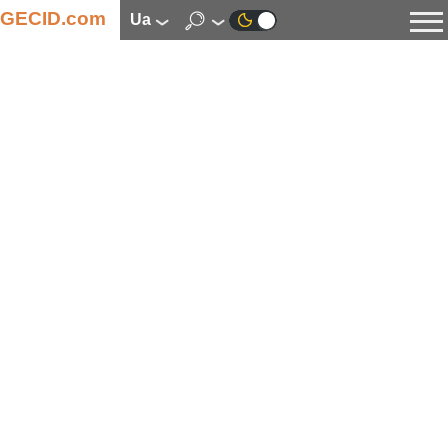
GECID.com
ua
Новини
Відео
Огляди
Цифрова індустрія
Процесори
Оперативна пам’ять
Материнські плати
Відеокарти
Системи охолодження
Накопичувачі
Корпуси
Джерела живлення
Мультимедіа
Цифрове фото та відео
Монітори