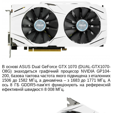
В основі ASUS Dual GeForce GTX 1070 (DUAL-GTX1070-
O8G) знаходиться графічний процесор NVIDIA GP104-
200, базова тактова частота якого підвищена з еталонних
1506 до 1582 МГц, а динамічна – з 1683 до 1771 МГц. А
ось 8 ГБ GDDR5-пам'яті функціонують на референсній
ефективній швидкості 8 008 МГц.