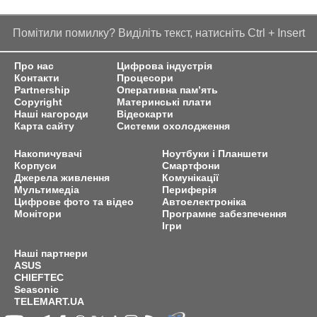
Помітили помилку? Виділіть текст, натисніть Ctrl + Insert
Про нас
Цифрова індустрія
Контакти
Процесори
Partnership
Оперативна пам’ять
Copyright
Материнські плати
Наші нагороди
Відеокарти
Карта сайту
Системи охолодження
Накопичувачі
Ноутбуки і Планшети
Корпуси
Смартфони
Джерела живлення
Комунікації
Мультимедіа
Периферія
Цифрове фото та відео
Автоелектроніка
Монітори
Програмне забезпечення
Ігри
Наші партнери
ASUS
CHIEFTEC
Seasonic
TELEMART.UA