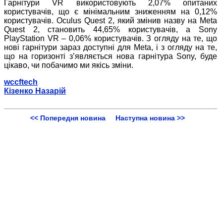
Гарнітури VR використовують 2,07% опитаних
користувачів, що є мінімальним зниженням на 0,12%
користувачів. Oculus Quest 2, який змінив назву на Meta
Quest 2, становить 44,65% користувачів, а Sony
PlayStation VR – 0,06% користувачів. З огляду на те, що
нові гарнітури зараз доступні для Meta, і з огляду на те,
що на горизонті з’являється нова гарнітура Sony, буде
цікаво, чи побачимо ми якісь зміни.
wccftech
Кізенко Назарій
<< Попередня новина
Наступна новина >>