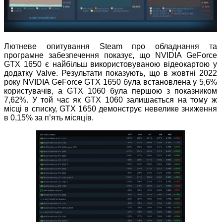
Лютневе опитування Steam про обладнання та
програмне забезпечення показує, що NVIDIA GeForce
GTX 1650 є найбільш використовуваною відеокартою у
додатку Valve. Результати показують, що в жовтні 2022
року NVIDIA GeForce GTX 1650 була встановлена у 5,6%
користувачів, а GTX 1060 була першою з показником
7,62%. У той час як GTX 1060 залишається на тому ж
місці в списку, GTX 1650 демонструє невелике зниження
в 0,15% за п’ять місяців.