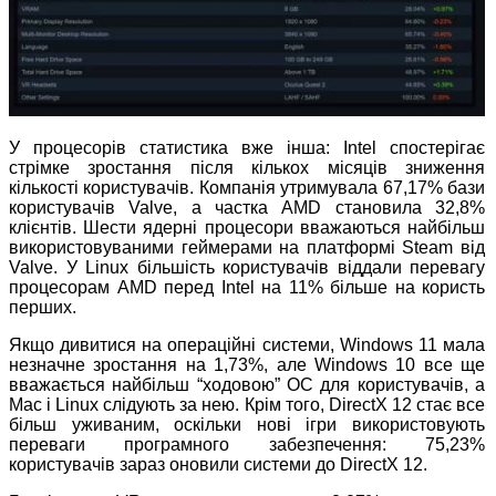
У процесорів статистика вже інша: Intel спостерігає
стрімке зростання після кількох місяців зниження
кількості користувачів. Компанія утримувала 67,17% бази
користувачів Valve, а частка AMD становила 32,8%
клієнтів. Шести ядерні процесори вважаються найбільш
використовуваними геймерами на платформі Steam від
Valve. У Linux більшість користувачів віддали перевагу
процесорам AMD перед Intel на 11% більше на користь
перших.
Якщо дивитися на операційні системи, Windows 11 мала
незначне зростання на 1,73%, але Windows 10 все ще
вважається найбільш “ходовою” ОС для користувачів, а
Mac і Linux слідують за нею. Крім того, DirectX 12 стає все
більш уживаним, оскільки нові ігри використовують
переваги програмного забезпечення: 75,23%
користувачів зараз оновили системи до DirectX 12.