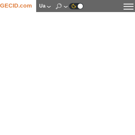
GECID.com
ua
Новини
Відео
Огляди
Цифрова індустрія
Процесори
Оперативна пам’ять
Материнські плати
Відеокарти
Системи охолодження
Накопичувачі
Корпуси
Джерела живлення
Мультимедіа
Цифрове фото та відео
Монітори