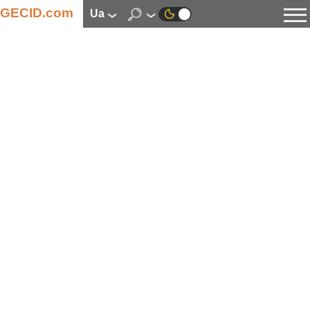
GECID.com
ua
Новини
Відео
Огляди
Цифрова індустрія
Процесори
Оперативна пам’ять
Материнські плати
Відеокарти
Системи охолодження
Накопичувачі
Корпуси
Джерела живлення
Мультимедіа
Цифрове фото та відео
Монітори