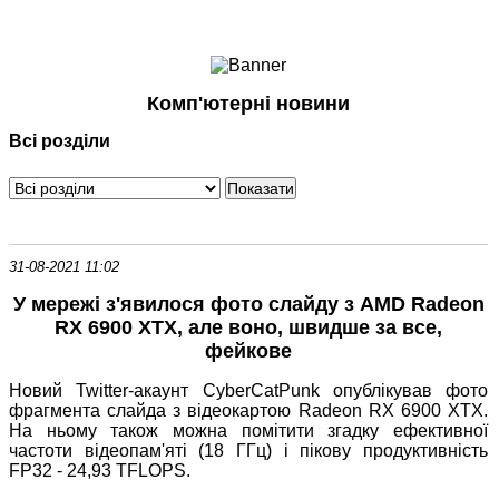
Ноутбуки і Планшети
Смартфони
Комунікації
Комп'ютерні новини
Периферія
Всі розділи
Автоелектроніка
Програмне забезпечення
Ігри
31-08-2021 11:02
У мережі з'явилося фото слайду з AMD Radeon
RX 6900 XTX, але воно, швидше за все,
фейкове
Новий Twitter-акаунт CyberCatPunk опублікував фото
фрагмента слайда з відеокартою Radeon RX 6900 XTX.
На ньому також можна помітити згадку ефективної
частоти відеопам'яті (18 ГГц) і пікову продуктивність
FP32 - 24,93 TFLOPS.