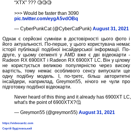
“XTX” ??? 🧐🧐🧐
>>> Would be faster than 3090
pic.twitter.com/eygA5vdOBq
— CyberPunkCat (@CyberCatPunk)
August 31, 2021
Однак є серйозні сумніви в достовірності цього фото і
його актуальності. По-перше, у цього користувача немає
історії публікації подібної інсайдерської інформації. По-
друге, у цьому сегменті у AMD вже є дві відеокарти -
Radeon RX 6900XT і Radeon RX 6900XT LC. Він у цілому
не користується великою популярністю через високу
вартість, тому немає особливого сенсу випускати ще
одну подібну модель. І, по-третє, більш авторитетні
інсайдери, наприклад, Greymon55, нічого не чули про
підготовку подібної відеокарти.
Never heard of this thing and it already has 6900XT LC,
what's the point of 6900XTX?🤔
— Greymon55 (@greymon55)
August 31, 2021
https://videocardz.com
Сергій Буділовський