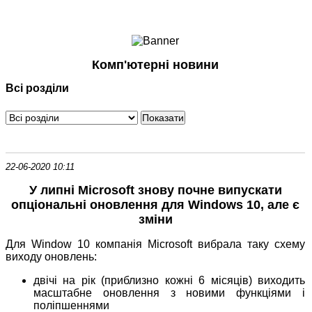
Ноутбуки і Планшети
Смартфони
Комунікації
Комп'ютерні новини
Периферія
Всі розділи
Автоелектроніка
Програмне забезпечення
Ігри
22-06-2020 10:11
У липні Microsoft знову почне випускати
опціональні оновлення для Windows 10, але є
зміни
Для Window 10 компанія Microsoft вибрала таку схему
виходу оновлень:
двічі на рік (приблизно кожні 6 місяців) виходить
масштабне оновлення з новими функціями і
поліпшеннями