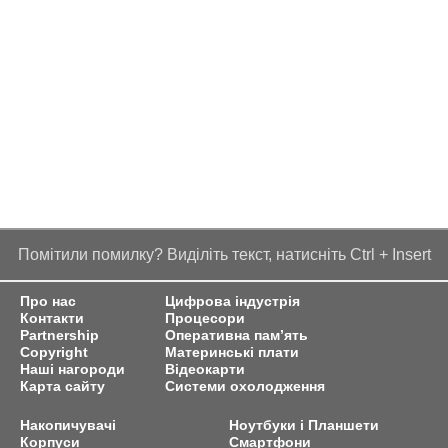
Помітили помилку? Виділіть текст, натисніть Ctrl + Insert
Про нас
Цифрова індустрія
Контакти
Процесори
Partnership
Оперативна пам’ять
Copyright
Материнські плати
Наші нагороди
Відеокарти
Карта сайту
Системи охолодження
Накопичувачі
Ноутбуки і Планшети
Корпуси
Смартфони