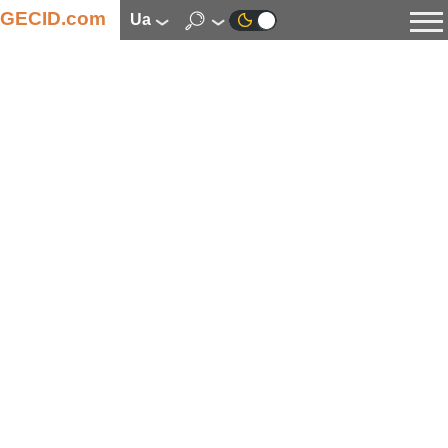
GECID.com
ua
Новини
Відео
Огляди
Цифрова індустрія
Процесори
Оперативна пам’ять
Материнські плати
Відеокарти
Системи охолодження
Накопичувачі
Корпуси
Джерела живлення
Мультимедіа
Цифрове фото та відео
Монітори