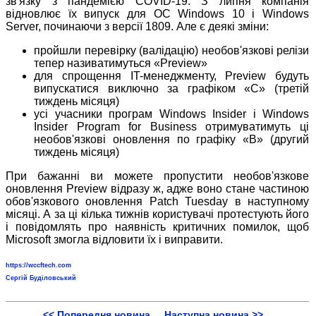
зв'язку з пандемією COVID-19. З липня компанія
відновлює їх випуск для ОС Windows 10 і Windows
Server, починаючи з версії 1809. Але є деякі зміни:
пройшли перевірку (валідацію) необов'язкові релізи
тепер називатимуться «Preview»
для спрощення IT-менеджменту, Preview будуть
випускатися виключно за графіком «C» (третій
тиждень місяця)
усі учасники програм Windows Insider і Windows
Insider Program for Business отримуватимуть ці
необов'язкові оновлення по графіку «B» (другий
тиждень місяця)
При бажанні ви можете пропустити необов'язкове
оновлення Preview відразу ж, адже воно стане частиною
обов'язкового оновлення Patch Tuesday в наступному
місяці. А за ці кілька тижнів користувачі протестують його
і повідомлять про наявність критичних помилок, щоб
Microsoft змогла відловити їх і виправити.
https://wccftech.com
Сергій Буділовський
<< Попередня новина
Наступна новина >>