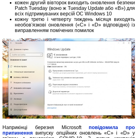
кожен другий вівторок виходить оновлення безпеки
Patch Tuesday (воно ж Tuesday Update або «B») для
всіх підтримуваних версій ОС Windows 10
кожну третю і четверту тиждень місяця виходять
необов'язкові оновлення («C» і «D» відповідно) із
виправленням помічених помилок
Наприкінці березня Microsoft
повідомила про
припинення
випуску опційних оновлень «C» і «D» у