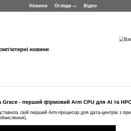
Новини
Огляди
Відео
омп'ютерні новини
IA Grace - перший фірмовий Arm CPU для AI та HP
ставила свій перший Arm-процесор для дата-центрів з при
 обчислення).