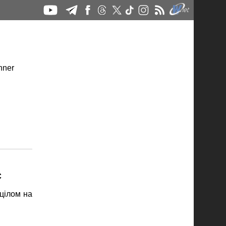
C
цілом на