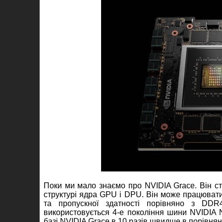
Поки ми мало знаємо про NVIDIA Grace. Він ст
структурі ядра GPU і DPU. Він може працювати
та пропускної здатності порівняно з DDR
використовується 4-е покоління шини NVIDIA 
базі NVIDIA Grace в 10 разів швидше в порівнян