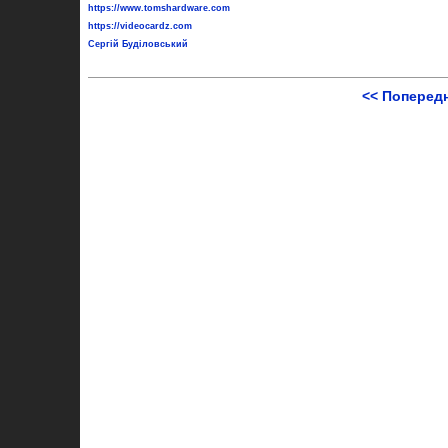
https://www.tomshardware.com
https://videocardz.com
Сергій Буділовський
<< Поперед