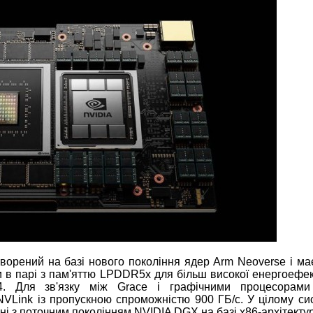
ворений на базі нового покоління ядер Arm Neoverse і має
 в парі з пам'яттю LPDDR5x для більш високої енергоефек
4. Для зв'язку між Grace і графічними процесорами
NVLink із пропускною спроможністю 900 ГБ/с. У цілому си
ні з поточним поколінням NVIDIA DGX на базі x86-архітекту