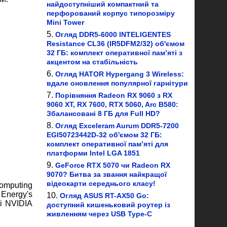
найдоступніший компактний та
перфорований корпус типорозміру
Mini Tower
Огляд DDR5-6000 INTELIGENTES
Resistance CL36 (IR5DFM2/32) об'ємом
32 ГБ: комплект оперативної пам’яті з
акцентом на стабільність
Огляд HATOR Hypergang 3 Wireless:
вдале оновлення популярної гарнітури
Порівняння Radeon RX 9060 з RX
9060 XT, RX 7600, RTX 5060, Arc B580:
Збалансовані 8 ГБ для Full HD?
Огляд Exceleram Aurum DDR5-7200
EGI50723442D-32 об'ємом 32 ГБ:
комплект оперативної пам’яті для
платформи Intel LGA 1851
GeForce RTX 5070 чи Radeon RX
9070? Битва за звання найкращої
відеокарти середнього класу!
omputing
Energy's
Огляд ASUS RT-AX50 Go:
і NVIDIA
доступний кишеньковий роутер із
живленням через USB Type-C