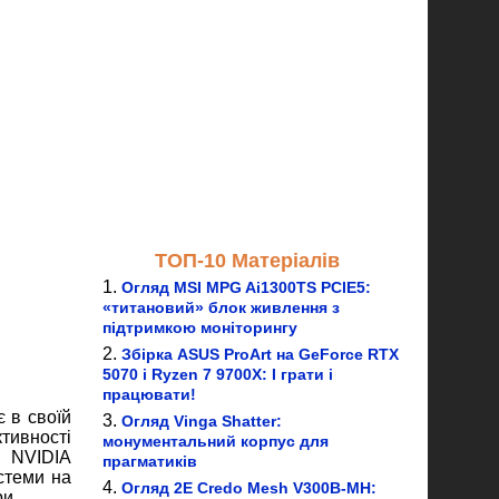
ТОП-10 Матеріалів
Огляд MSI MPG Ai1300TS PCIE5:
«титановий» блок живлення з
підтримкою моніторингу
Збірка ASUS ProArt на GeForce RTX
5070 і Ryzen 7 9700X: І грати і
працювати!
 в своїй
Огляд Vinga Shatter:
тивності
монументальний корпус для
 NVIDIA
прагматиків
стеми на
Огляд 2E Credo Mesh V300B-MH:
ри.