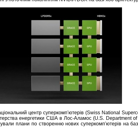
ціональний центр суперкомп'ютерів (Swiss National Superc
терства енергетики США в Лос-Аламос (U.S. Department of 
сували плани по створенню нових суперкомп'ютерів на баз