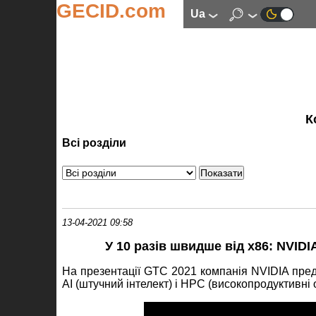
GECID.com
ua
К
Всі розділи
13-04-2021 09:58
У 10 разів швидше від x86: NVID
На презентації GTC 2021 компанія NVIDIA пред
AI (штучний інтелект) і HPC (високопродуктивні