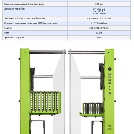
Максимальна довжина блока живлення
200 мм
Зовнішні інтерфейси
2 x USB 3.0
2 x USB 2.0
1 x HD Audio
Підтримка вентиляторів (на лівій панелі)
4 х 120-мм / 3 х 140-мм
Можливість кріплення радіаторів СВО (на лівій панелі)
1 х 120 – 480 мм
Розміри
608 x 333 x 570 мм
Маса
12,2 кг
Орієнтовна вартість
$160