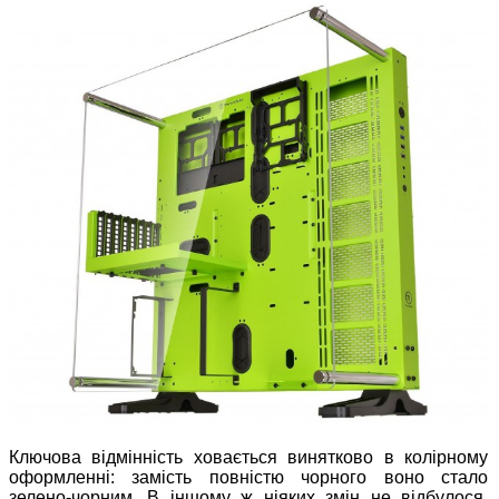
Ключова відмінність ховається винятково в колірному
оформленні: замість повністю чорного воно стало
зелено-чорним. В іншому ж ніяких змін не відбулося,