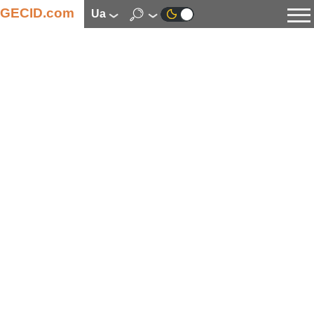
GECID.com
ua
Новини
Відео
Огляди
Цифрова індустрія
Процесори
Оперативна пам’ять
Материнські плати
Відеокарти
Системи охолодження
Накопичувачі
Корпуси
Джерела живлення
Мультимедіа
Цифрове фото та відео
Монітори