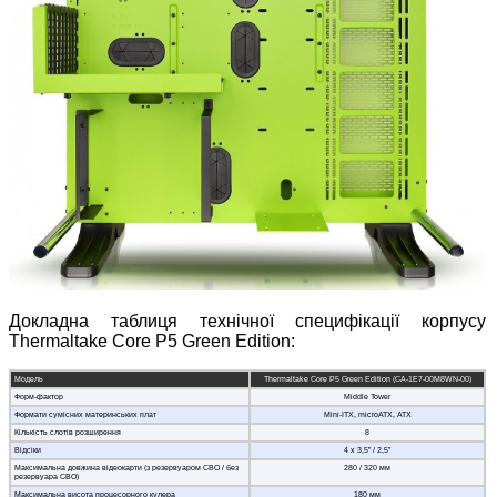
Докладна таблиця технічної специфікації корпусу
Thermaltake Core P5 Green Edition:
Модель
Thermaltake Core P5 Green Edition (CA-1E7-00M8WN-00)
Форм-фактор
Middle Tower
Формати сумісних материнських плат
Mini-ITX, microATX, ATX
Кількість слотів розширення
8
Відсіки
4 x 3,5” / 2,5”
Максимальна довжина відеокарти (з резервуаром СВО / без
280 / 320 мм
резервуара СВО)
Максимальна висота процесорного кулера
180 мм