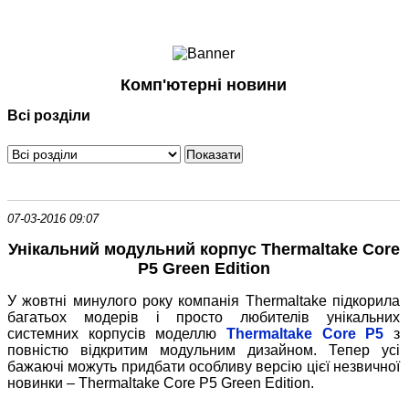
Ноутбуки і Планшети
Смартфони
Комунікації
Комп'ютерні новини
Периферія
Всі розділи
Автоелектроніка
Програмне забезпечення
Ігри
07-03-2016 09:07
Унікальний модульний корпус Thermaltake Core
P5 Green Edition
У жовтні минулого року компанія Thermaltake підкорила
багатьох модерів і просто любителів унікальних
системних корпусів моделлю
Thermaltake Core P5
з
повністю відкритим модульним дизайном. Тепер усі
бажаючі можуть придбати особливу версію цієї незвичної
новинки – Thermaltake Core P5 Green Edition.