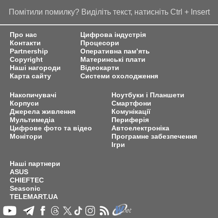
Помітили помилку? Виділіть текст, натисніть Ctrl + Insert
Про нас
Цифрова індустрія
Контакти
Процесори
Partnership
Оперативна пам’ять
Copyright
Материнські плати
Наші нагороди
Відеокарти
Карта сайту
Системи охолодження
Накопичувачі
Ноутбуки і Планшети
Корпуси
Смартфони
Джерела живлення
Комунікації
Мультимедіа
Периферія
Цифрове фото та відео
Автоелектроніка
Монітори
Програмне забезпечення
Ігри
Наші партнери
ASUS
CHIEFTEC
Seasonic
TELEMART.UA