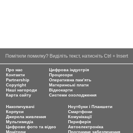
Помітили помилку? Виділіть текст, натисніть Ctrl + Insert
Про нас
Цифрова індустрія
Контакти
Процесори
Partnership
Оперативна пам’ять
Copyright
Материнські плати
Наші нагороди
Відеокарти
Карта сайту
Системи охолодження
Накопичувачі
Ноутбуки і Планшети
Корпуси
Смартфони
Джерела живлення
Комунікації
Мультимедіа
Периферія
Цифрове фото та відео
Автоелектроніка
Монітори
Програмне забезпечення