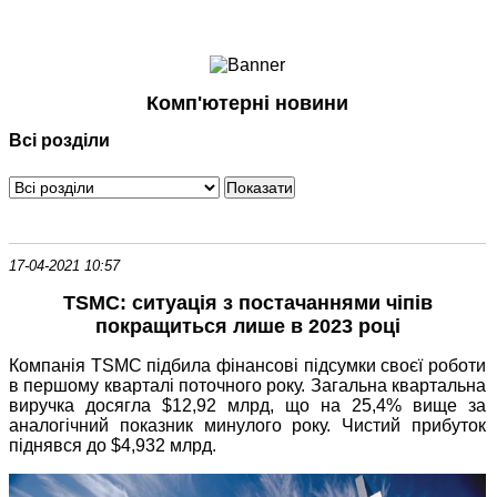
Ноутбуки і Планшети
Смартфони
Комунікації
Комп'ютерні новини
Периферія
Всі розділи
Автоелектроніка
Програмне забезпечення
Ігри
17-04-2021 10:57
TSMC: ситуація з постачаннями чіпів
покращиться лише в 2023 році
Компанія TSMC підбила фінансові підсумки своєї роботи
в першому кварталі поточного року. Загальна квартальна
виручка досягла $12,92 млрд, що на 25,4% вище за
аналогічний показник минулого року. Чистий прибуток
піднявся до $4,932 млрд.