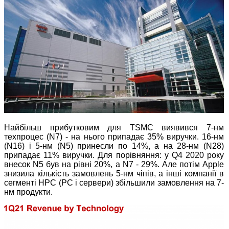
Найбільш прибутковим для TSMC виявився 7-нм
техпроцес (N7) - на нього припадає 35% виручки. 16-нм
(N16) і 5-нм (N5) принесли по 14%, а на 28-нм (N28)
припадає 11% виручки. Для порівняння: у Q4 2020 року
внесок N5 був на рівні 20%, а N7 - 29%. Але потім Apple
знизила кількість замовлень 5-нм чіпів, а інші компанії в
сегменті HPC (PC і сервери) збільшили замовлення на 7-
нм продукти.