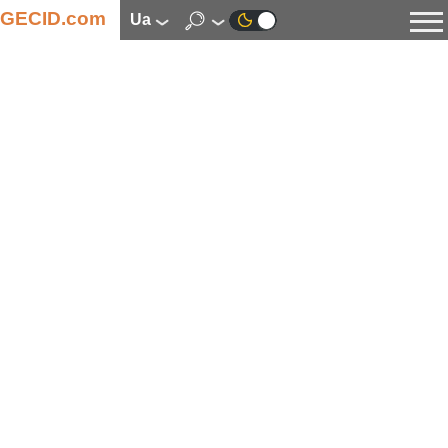
GECID.com
ua
Новини
Відео
Огляди
Цифрова індустрія
Процесори
Оперативна пам’ять
Материнські плати
Відеокарти
Системи охолодження
Накопичувачі
Корпуси
Джерела живлення
Мультимедіа
Цифрове фото та відео
Монітори