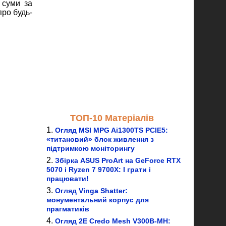
 суми за
ро будь-
ТОП-10 Матеріалів
Огляд MSI MPG Ai1300TS PCIE5:
«титановий» блок живлення з
підтримкою моніторингу
Збірка ASUS ProArt на GeForce RTX
5070 і Ryzen 7 9700X: І грати і
працювати!
Огляд Vinga Shatter:
монументальний корпус для
прагматиків
Огляд 2E Credo Mesh V300B-MH: