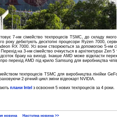
товує 7-нм сімейство техпроцесів TSMC, до складу якого
ого року дебютують десктопні процесори Ryzen 7000, серве
Radeon RX 7000. Усі вони створюються за допомогою 5-нм с
 Перехід на 3-нм сімейство очікується в архітектурах Zen 
дсоток браку на виході. Інакше AMD може відкласти перех
про перехід AMD під крило Samsung для виробництва чіпів
сімейством техпроцесів TSMC для виробництва лінійки GeF
раховуючи 2-річний цикл зміни відеокарт NVIDIA.
дають
плани Intel
з освоєння 5 нових техпроцесів за 4 роки.
ня новина
Наступна новина >>