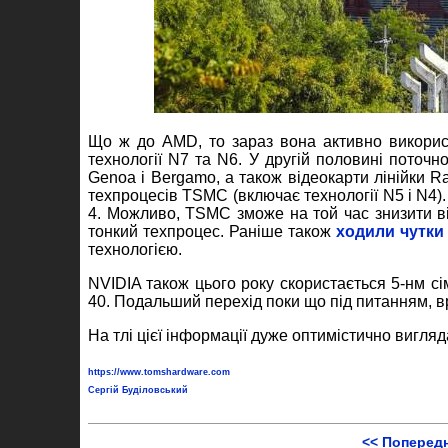
Що ж до AMD, то зараз вона активно викорис
технології N7 та N6. У другій половині поточн
Genoa і Bergamo, а також відеокарти лінійки 
техпроцесів TSMC (включає технології N5 і N4).
4. Можливо, TSMC зможе на той час знизити ві
тонкий техпроцес. Раніше також
ходили чутки
технологією.
NVIDIA також цього року скористається 5-нм 
40. Подальший перехід поки що під питанням, в
На тлі цієї інформації дуже оптимістично вигля
https://www.tomshardware.com
Сергій Буділовський
<< Поперед