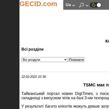
GECID.com
ua
К
Всі розділи
22-02-2022 10:39
TSMC має п
Тайванський портал новин DigiTimes, з пос
складнощі з випуском чіпів на базі 3-нм техпро
У результаті багато клієнтів можуть довше зат