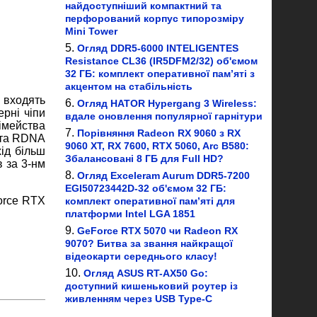
найдоступніший компактний та
перфорований корпус типорозміру
Mini Tower
Огляд DDR5-6000 INTELIGENTES
Resistance CL36 (IR5DFM2/32) об'ємом
32 ГБ: комплект оперативної пам’яті з
акцентом на стабільність
 входять
Огляд HATOR Hypergang 3 Wireless:
рні чіпи
вдале оновлення популярної гарнітури
імейства
Порівняння Radeon RX 9060 з RX
5 та RDNA
9060 XT, RX 7600, RTX 5060, Arc B580:
ід більш
Збалансовані 8 ГБ для Full HD?
 за 3-нм
Огляд Exceleram Aurum DDR5-7200
EGI50723442D-32 об'ємом 32 ГБ:
orce RTX
комплект оперативної пам’яті для
платформи Intel LGA 1851
GeForce RTX 5070 чи Radeon RX
9070? Битва за звання найкращої
відеокарти середнього класу!
Огляд ASUS RT-AX50 Go:
доступний кишеньковий роутер із
живленням через USB Type-C