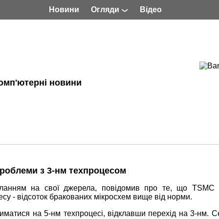
Новини
Огляди
Відео
омп'ютерні новини
роблеми з 3-нм техпроцесом
иланням на свої джерела, повідомив про те, що TSMC 
цесу - відсоток бракованих мікросхем вище від норми.
риматися на 5-нм техпроцесі, відклавши перехід на 3-нм. 