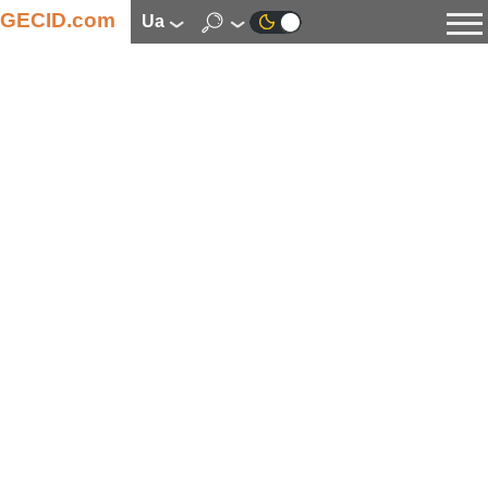
GECID.com
ua
Новини
Відео
Огляди
Цифрова індустрія
Процесори
Оперативна пам’ять
Материнські плати
Відеокарти
Системи охолодження
Накопичувачі
Корпуси
Джерела живлення
Мультимедіа
Цифрове фото та відео
Монітори