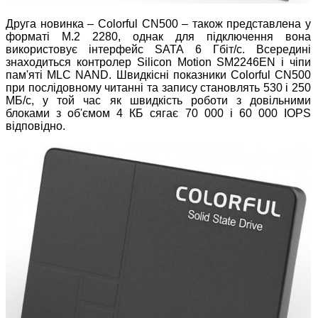
Друга новинка – Colorful CN500 – також представлена у
форматі M.2 2280, однак для підключення вона
використовує інтерфейс SATA 6 Гбіт/с. Всередині
знаходиться контролер Silicon Motion SM2246EN і чіпи
пам'яті MLC NAND. Швидкісні показники Colorful CN500
при послідовному читанні та запису становлять 530 і 250
МБ/с, у той час як швидкість роботи з довільними
блоками з об'ємом 4 КБ сягає 70 000 і 60 000 IOPS
відповідно.