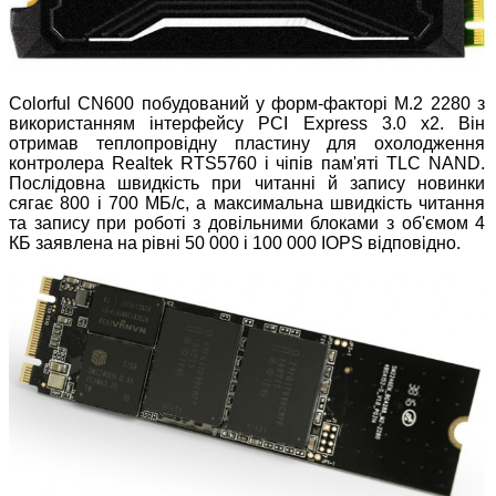
Colorful CN600 побудований у форм-факторі M.2 2280 з
використанням інтерфейсу PCI Express 3.0 x2. Він
отримав теплопровідну пластину для охолодження
контролера Realtek RTS5760 і чіпів пам'яті TLC NAND.
Послідовна швидкість при читанні й запису новинки
сягає 800 і 700 МБ/с, а максимальна швидкість читання
та запису при роботі з довільними блоками з об'ємом 4
КБ заявлена на рівні 50 000 і 100 000 IOPS відповідно.