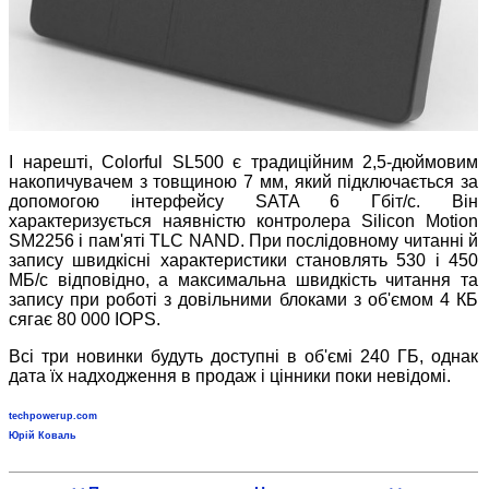
І нарешті, Colorful SL500 є традиційним 2,5-дюймовим
накопичувачем з товщиною 7 мм, який підключається за
допомогою інтерфейсу SATA 6 Гбіт/с. Він
характеризується наявністю контролера Silicon Motion
SM2256 і пам'яті TLC NAND. При послідовному читанні й
запису швидкісні характеристики становлять 530 і 450
МБ/с відповідно, а максимальна швидкість читання та
запису при роботі з довільними блоками з об'ємом 4 КБ
сягає 80 000 IOPS.
Всі три новинки будуть доступні в об'ємі 240 ГБ, однак
дата їх надходження в продаж і цінники поки невідомі.
techpowerup.com
Юрій Коваль