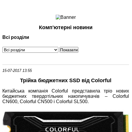
Ноутбуки і Планшети
Смартфони
Комунікації
Комп'ютерні новини
Периферія
Всі розділи
Автоелектроніка
Програмне забезпечення
Ігри
15-07-2017 13:55
Трійка бюджетних SSD від Colorful
Китайська компанія Colorful представила тріо нових
бюджетних твердотільних накопичувачів – Colorful
CN600, Colorful CN500 і Colorful SL500.