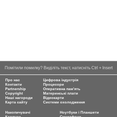
Помітили помилку? Виділіть текст, натисніть Ctrl + Insert
Про нас
Цифрова індустрія
Контакти
Процесори
Partnership
Оперативна пам’ять
Copyright
Материнські плати
Наші нагороди
Відеокарти
Карта сайту
Системи охолодження
Накопичувачі
Ноутбуки і Планшети
Корпуси
Смартфони