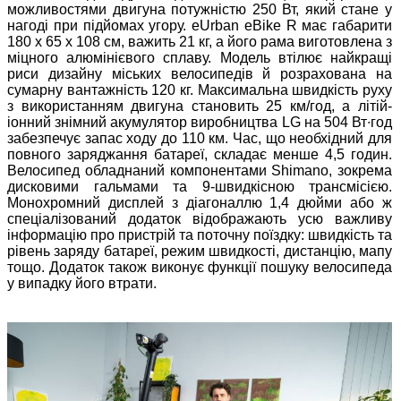
можливостями двигуна потужністю 250 Вт, який стане у
нагоді при підйомах угору. eUrban eBike R має габарити
180 x 65 x 108 см, важить 21 кг, а його рама виготовлена з
міцного алюмінієвого сплаву. Модель втілює найкращі
риси дизайну міських велосипедів й розрахована на
сумарну вантажність 120 кг. Максимальна швидкість руху
з використанням двигуна становить 25 км/год, а літій-
іонний знімний акумулятор виробництва LG на 504 Вт∙год
забезпечує запас ходу до 110 км. Час, що необхідний для
повного заряджання батареї, складає менше 4,5 годин.
Велосипед обладнаний компонентами Shimano, зокрема
дисковими гальмами та 9-швидкісною трансмісією.
Монохромний дисплей з діагоналлю 1,4 дюйми або ж
спеціалізований додаток відображають усю важливу
інформацію про пристрій та поточну поїздку: швидкість та
рівень заряду батареї, режим швидкості, дистанцію, мапу
тощо. Додаток також виконує функції пошуку велосипеда
у випадку його втрати.