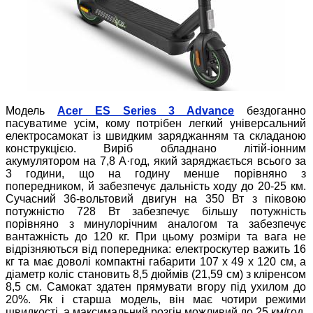
Модель
Acer ES Series 3 Advance
бездоганно
пасуватиме усім, кому потрібен легкий універсальний
електросамокат із швидким заряджанням та складаною
конструкцією. Виріб обладнано літій-іонним
акумулятором на 7,8 А·год, який заряджається всього за
3 години, що на годину менше порівняно з
попередником, й забезпечує дальність ходу до 20-25 км.
Сучасний 36-вольтовий двигун на 350 Вт з піковою
потужністю 728 Вт забезпечує більшу потужність
порівняно з минулорічним аналогом та забезпечує
вантажність до 120 кг. При цьому розміри та вага не
відрізняються від попередника: електроскутер важить 16
кг та має доволі компактні габарити 107 x 49 x 120 см, а
діаметр коліс становить 8,5 дюймів (21,59 см) з кліренсом
8,5 см. Самокат здатен прямувати вгору під ухилом до
20%. Як і старша модель, він має чотири режими
швидкості, а максимальний розгін можливий до 25 км/год.