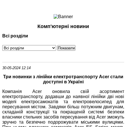
Ноутбуки і Планшети
Смартфони
Комунікації
Комп'ютерні новини
Периферія
Всі розділи
Автоелектроніка
Програмне забезпечення
Ігри
30-05-2024 12:14
Три новинки з лінійки електротранспорту Acer стали
доступні в Україні
Компанія Acer оновила свій асортимент
електротранспорту, додавши до наявної лінійки дві нові
моделі електросамокатів та електровелосипед для
пересування містом. Завдяки більш потужним двигунам,
складаній конструкції та покращеній системі безпеки
власники стильних засобів пересування від Acer зможуть
зручно та безпечно подорожувати міськими вулицями.