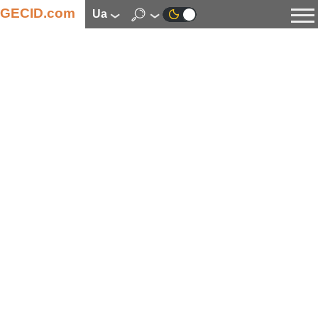
GECID.com
ua
Новини
Відео
Огляди
Цифрова індустрія
Процесори
Оперативна пам’ять
Материнські плати
Відеокарти
Системи охолодження
Накопичувачі
Корпуси
Джерела живлення
Мультимедіа
Цифрове фото та відео
Монітори