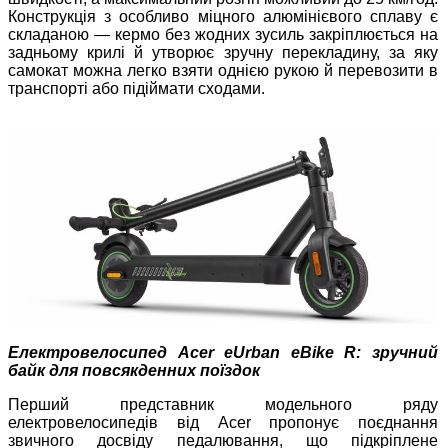
Конструкція з особливо міцного алюмінієвого сплаву є
складаною — кермо без жодних зусиль закріплюється на
задньому крилі й утворює зручну перекладину, за яку
самокат можна легко взяти однією рукою й перевозити в
транспорті або підіймати сходами.
Електровелосипед Acer eUrban eBike R: зручний
байк для повсякденних поїздок
Перший представник модельного ряду
електровелосипедів від Acer пропонує поєднання
звичного досвіду педалювання, що підкріплене