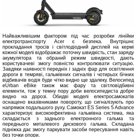
Найважливішим фактором під час розробки лінійки
електротранспорту Acer є безпека. Внутрішнє
прокладання тросів і світлодіодний дисплей на кермі
кожної моделі відображає поточну швидкість, стан заряду
акумулятора та обраний режим швидкості, дають
користувачеві змогу повністю контролювати ситуацію.
Завдяки наявності передніх і задніх фар для освітлення
дороги в темряві, гальмівних сигналів і чотирьох бічних
відбивачів водія буде чітко видно ще здалеку. Велосипед
eUrban eBike також має фару та світловідбивні
елементи, тож у темну пору доби велосипедиста добре
видно на дорозі. Обидві моделі електросамокатів
оснащено вказівниками повороту, що сигналізують про
напрямок подальшого руху. Самокат ES Series 5 Advance
характеризує високоефективна гальмівна система, яка
складається з заднього електронного гальма та
переднього металевого дискового гальма. Складана
підніжка дає змогу паркувати засоби пересування навіть
без точки опори.