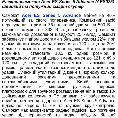
Електросамокат Acer ES Series 5 Advance (AES025):
швидкий та потужний смарт-скутер
Самокат
Acer ES Series 5 Advance
майже на 40%
потужніший за свого попередника. Компактний засіб
пересування отримав 36-вольтовий двигун на 500 Вт з
піковою потужністю 833 Вт, що забезпечує розгін до
максимальної дозволеної швидкості 25 км/год. Самокат
забезпечує підйом дорогами з більшим ухилом 22%, при
цьому він витримує навантаження до 120 кг, що на 20%
більше показника моделі-попередника. Вага новинки
незмінна і становить 18,5 кг, однак розміри в
розкладеному вигляді дещо зменшилися до 121 x 49 x
120 см. Це складаний електросамокат з алюмінієвою
рамою, що відзначається запасом міцності та стійкості до
ударів. Сучасний утилітарний дизайн в чорному кольорі
доповнений зеленими декоративними та
світловідбивними елементами. Виріб оснащено
ергономічними й міцними ручками, широкою
платформою для зручного розташування ніг, а також 10-
дюймовими колесами з ПУ шинами, які забезпечують
надійне зчеплення з дорогою. Acer ES Series 5 Advance
відзначає кліренс 11 см та функція круїз-контролю.
Самокат має амортизатор задньої підвіски, що поглинає
удари від нерівностей та надає поїздкам більшої