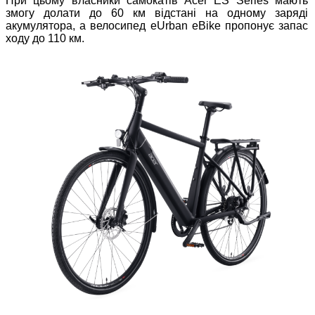
При цьому власники самокатів Acer ES Series мають
змогу долати до 60 км відстані на одному заряді
акумулятора, а велосипед eUrban eBike пропонує запас
ходу до 110 км.