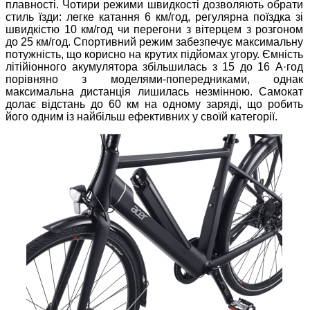
плавності. Чотири режими швидкості дозволяють обрати
стиль їзди: легке катання 6 км/год, регулярна поїздка зі
швидкістю 10 км/год чи перегони з вітерцем з розгоном
до 25 км/год. Спортивний режим забезпечує максимальну
потужність, що корисно на крутих підйомах угору. Ємність
літійіонного акумулятора збільшилась з 15 до 16 А·год
порівняно з моделями-попередниками, однак
максимальна дистанція лишилась незмінною. Самокат
долає відстань до 60 км на одному заряді, що робить
його одним із найбільш ефективних у своїй категорії.