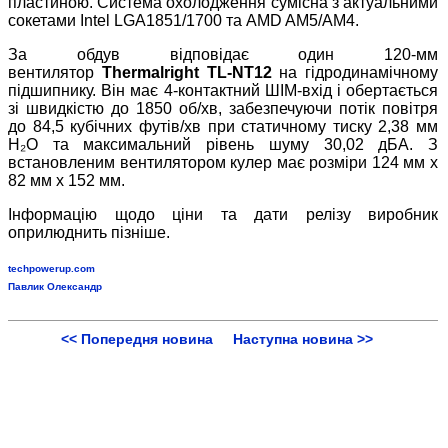
пластиною. Система охолодження сумісна з актуальними
сокетами Intel LGA1851/1700 та AMD AM5/AM4.
За обдув відповідає один 120-мм
вентилятор
Thermalright TL-NT12
на гідродинамічному
підшипнику.
Він має 4-контактний ШІМ-вхід і обертається
зі швидкістю до 1850 об/хв, забезпечуючи потік повітря
до 84,5 кубічних футів/хв при статичному тиску 2,38 мм
H₂O та максимальний рівень шуму 30,02 дБА.
З
встановленим вентилятором кулер має розміри 124 мм x
82 мм x 152 мм.
Інформацію щодо ціни та дати релізу виробник
оприлюднить пізніше.
techpowerup.com
Павлик Олександр
<< Попередня новина
Наступна новина >>