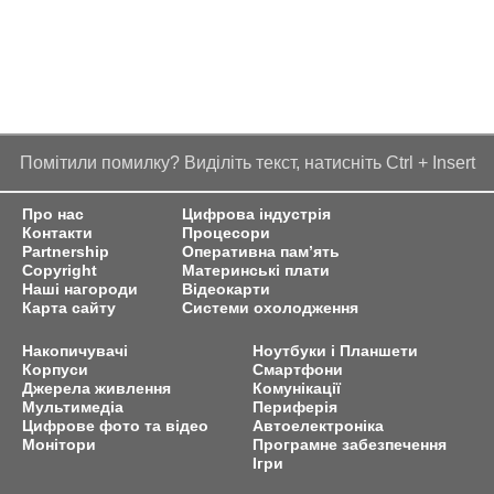
Помітили помилку? Виділіть текст, натисніть Ctrl + Insert
Про нас
Цифрова індустрія
Контакти
Процесори
Partnership
Оперативна пам’ять
Copyright
Материнські плати
Наші нагороди
Відеокарти
Карта сайту
Системи охолодження
Накопичувачі
Ноутбуки і Планшети
Корпуси
Смартфони
Джерела живлення
Комунікації
Мультимедіа
Периферія
Цифрове фото та відео
Автоелектроніка
Монітори
Програмне забезпечення
Ігри