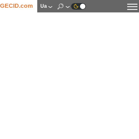
GECID.com
ua
Новини
Відео
Огляди
Цифрова індустрія
Процесори
Оперативна пам’ять
Материнські плати
Відеокарти
Системи охолодження
Накопичувачі
Корпуси
Джерела живлення
Мультимедіа
Цифрове фото та відео
Монітори