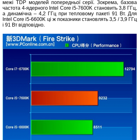
межі TDP моделей попередньої серії. Зокрема, базова
частота 4-ядерного Intel Core i5-7600K становить 3,8 ГГц,
а динамічна – 4,2 ГГц при тепловому пакеті 91 Вт. Для
Intel Core i5-6600K ці ж показники становлять 3,5 / 3,9 ГГц
і 91 Вт відповідно.