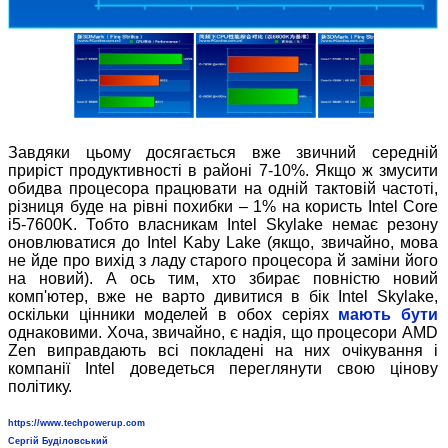
Завдяки цьому досягається вже звичний середній
приріст продуктивності в районі 7-10%. Якщо ж змусити
обидва процесора працювати на одній тактовій частоті,
різниця буде на рівні похибки – 1% на користь Intel Core
i5-7600K. Тобто власникам Intel Skylake немає резону
оновлюватися до Intel Kaby Lake (якщо, звичайно, мова
не йде про вихід з ладу старого процесора й заміни його
на новий). А ось тим, хто збирає повністю новий
комп'ютер, вже не варто дивитися в бік Intel Skylake,
оскільки цінники моделей в обох серіях
мають бути
однаковими. Хоча, звичайно, є надія, що процесори AMD
Zen виправдають всі покладені на них очікування і
компанії Intel доведеться переглянути свою цінову
політику.
https://www.techpowerup.com
Сергій Буділовський