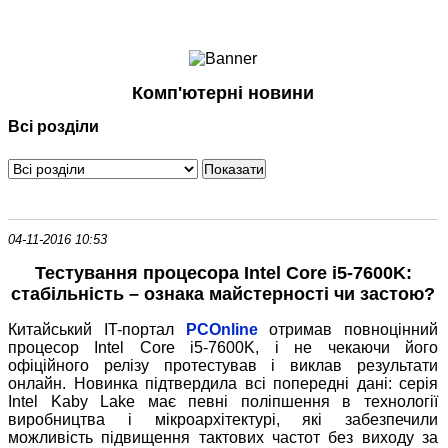
Ноутбуки і Планшети
Смартфони
Комунікації
Комп'ютерні новини
Периферія
Всі розділи
Автоелектроніка
Програмне забезпечення
Ігри
04-11-2016 10:53
Тестування процесора Intel Core i5-7600K:
стабільність – ознака майстерності чи застою?
Китайський IT-портал
PCOnline
отримав повноцінний
процесор Intel Core i5-7600K, і не чекаючи його
офіційного релізу протестував і виклав результати
онлайн. Новинка підтвердила всі попередні дані: серія
Intel Kaby Lake має певні поліпшення в технології
виробництва і мікроархітектурі, які забезпечили
можливість підвищення тактових частот без виходу за