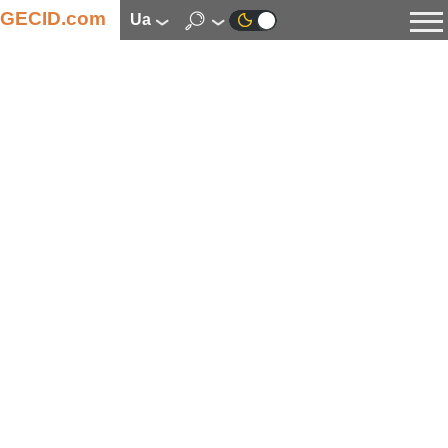
GECID.com
ua
Новини
Відео
Огляди
Цифрова індустрія
Процесори
Оперативна пам’ять
Материнські плати
Відеокарти
Системи охолодження
Накопичувачі
Корпуси
Джерела живлення
Мультимедіа
Цифрове фото та відео
Монітори