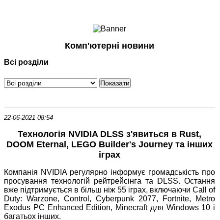
Ноутбуки і Планшети
Смартфони
Комунікації
Комп'ютерні новини
Периферія
Всі розділи
Автоелектроніка
Програмне забезпечення
Ігри
22-06-2021 08:54
Технологія NVIDIA DLSS з'явиться в Rust,
DOOM Eternal, LEGO Builder's Journey та інших
іграх
Компанія NVIDIA регулярно інформує громадськість про
просування технологій рейтрейсінга та DLSS. Остання
вже підтримується в більш ніж 55 іграх, включаючи Call of
Duty: Warzone, Control, Cyberpunk 2077, Fortnite, Metro
Exodus PC Enhanced Edition, Minecraft для Windows 10 і
багатьох інших.