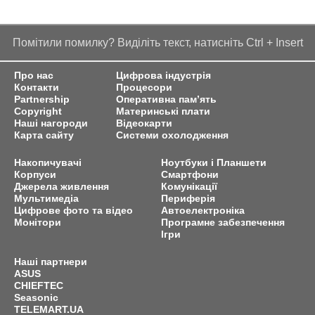
Помітили помилку? Виділіть текст, натисніть Ctrl + Insert
Про нас
Цифрова індустрія
Контакти
Процесори
Partnership
Оперативна пам’ять
Copyright
Материнські плати
Наші нагороди
Відеокарти
Карта сайту
Системи охолодження
Накопичувачі
Ноутбуки і Планшети
Корпуси
Смартфони
Джерела живлення
Комунікації
Мультимедіа
Периферія
Цифрове фото та відео
Автоелектроніка
Монітори
Програмне забезпечення
Ігри
Наші партнери
ASUS
CHIEFTEC
Seasonic
TELEMART.UA