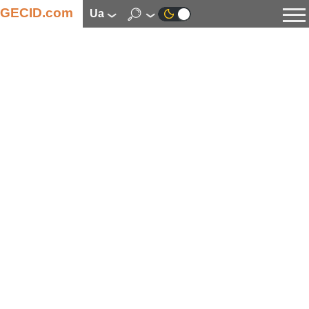
GECID.com
ua
Новини
Відео
Огляди
Цифрова індустрія
Процесори
Оперативна пам’ять
Материнські плати
Відеокарти
Системи охолодження
Накопичувачі
Корпуси
Джерела живлення
Мультимедіа
Цифрове фото та відео
Монітори