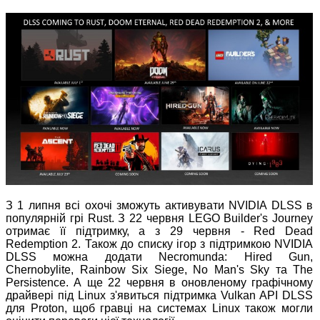
З 1 липня всі охочі зможуть активувати NVIDIA DLSS в
популярній грі Rust. З 22 червня LEGO Builder's Journey
отримає її підтримку, а з 29 червня - Red Dead
Redemption 2. Також до списку ігор з підтримкою NVIDIA
DLSS можна додати Necromunda: Hired Gun,
Chernobylite, Rainbow Six Siege, No Man's Sky та The
Persistence. А ще 22 червня в оновленому графічному
драйвері під Linux з'явиться підтримка Vulkan API DLSS
для Proton, щоб гравці на системах Linux також могли