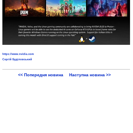
https://www.nvidia.com
Сергій Буділовський
<< Попередня новина
Наступна новина >>