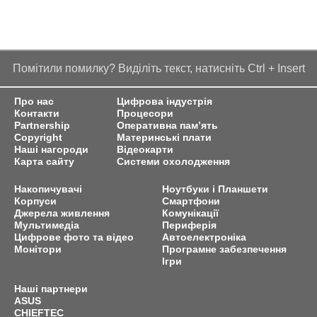
Помітили помилку? Виділіть текст, натисніть Ctrl + Insert
Про нас
Цифрова індустрія
Контакти
Процесори
Partnership
Оперативна пам’ять
Copyright
Материнські плати
Наші нагороди
Відеокарти
Карта сайту
Системи охолодження
Накопичувачі
Ноутбуки і Планшети
Корпуси
Смартфони
Джерела живлення
Комунікації
Мультимедіа
Периферія
Цифрове фото та відео
Автоелектроніка
Монітори
Програмне забезпечення
Ігри
Наші партнери
ASUS
CHIEFTEC