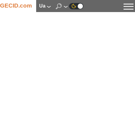
GECID.com
ua
Новини
Відео
Огляди
Цифрова індустрія
Процесори
Оперативна пам’ять
Материнські плати
Відеокарти
Системи охолодження
Накопичувачі
Корпуси
Джерела живлення
Мультимедіа
Цифрове фото та відео
Монітори