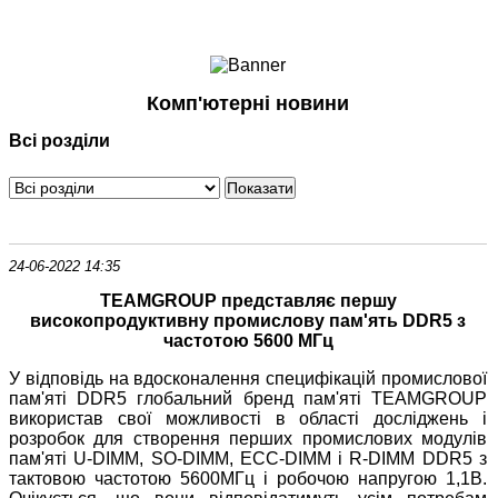
Ноутбуки і Планшети
Смартфони
Комунікації
Комп'ютерні новини
Периферія
Всі розділи
Автоелектроніка
Програмне забезпечення
Ігри
24-06-2022 14:35
TEAMGROUP представляє першу
високопродуктивну промислову пам'ять DDR5 з
частотою 5600 МГц
У відповідь на вдосконалення специфікацій промислової
пам'яті DDR5 глобальний бренд пам'яті TEAMGROUP
використав свої можливості в області досліджень і
розробок для створення перших промислових модулів
пам'яті U-DIMM, SO-DIMM, ECC-DIMM і R-DIMM DDR5 з
тактовою частотою 5600МГц і робочою напругою 1,1В.