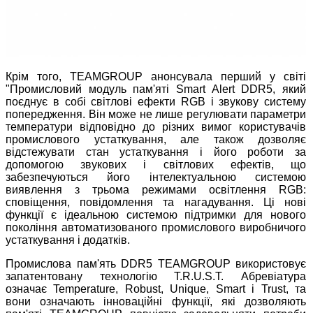
Крім того, TEAMGROUP анонсувала перший у світі
"Промисловий модуль пам'яті Smart Alert DDR5, який
поєднує в собі світлові ефекти RGB і звукову систему
попередження. Він може не лише регулювати параметри
температури відповідно до різних вимог користувачів
промислового устаткування, але також дозволяє
відстежувати стан устаткування і його роботи за
допомогою звукових і світлових ефектів, що
забезпечуються його інтелектуальною системою
виявлення з трьома режимами освітлення RGB:
сповіщення, повідомлення та нагадування. Ці нові
функції є ідеальною системою підтримки для нового
покоління автоматизованого промислового виробничого
устаткування і додатків.
Промислова пам'ять DDR5 TEAMGROUP використовує
запатентовану технологію T.R.U.S.T. Абревіатура
означає Temperature, Robust, Unique, Smart і Trust, та
вони означають інноваційні функції, які дозволяють