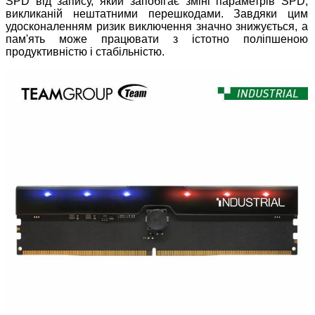
SPD від запису, який запобігає зміні параметрів SPD,
викликаній нештатними перешкодами. Завдяки цим
удосконаленням ризик виключення значно знижується, а
пам'ять може працювати з істотно поліпшеною
продуктивністю і стабільністю.