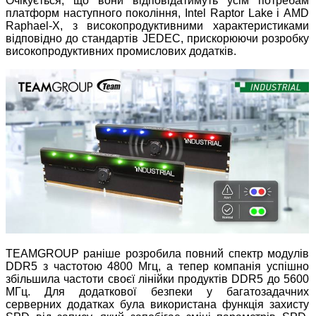
Очікується, що вони відповідатимуть усім потребам
платформ наступного покоління, Intel Raptor Lake і AMD
Raphael-X, з високопродуктивними характеристиками
відповідно до стандартів JEDEC, прискорюючи розробку
високопродуктивних промислових додатків.
TEAMGROUP раніше розробила повний спектр модулів
DDR5 з частотою 4800 Мгц, а тепер компанія успішно
збільшила частоти своєї лінійки продуктів DDR5 до 5600
МГц. Для додаткової безпеки у багатозадачних
серверних додатках була використана функція захисту