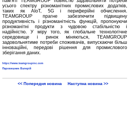
пам'яті TEAMGROUP повністю задовольняти потреби
усього спектру різноманітних промислових додатків,
таких як AIoT, 5G і периферійні обчислення.
TEAMGROUP прагне забезпечити підвищену
продуктивність і різноманітність функцій, пропонуючи
різноманітні продукти з чудовою стабільністю і
надійністю. У міру того, як глобальне технологічне
середовище і ринок міняються, TEAMGROUP
задовольнятиме потреби споживачів, випускаючи більш
інноваційні, передові рішення для промислового
зберігання даних.
https://www.teamgroupinc.com
Паровишник Валерій
<< Попередня новина
Наступна новина >>