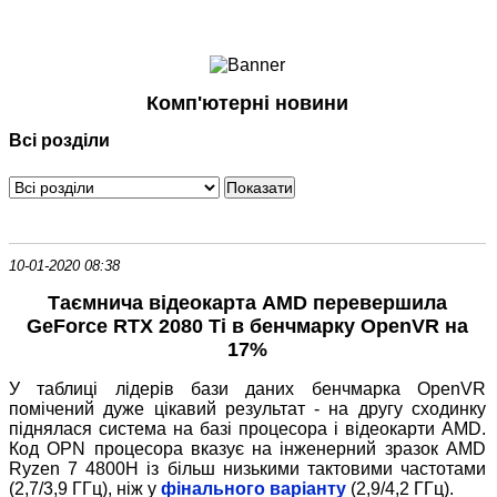
Ноутбуки і Планшети
Смартфони
Комунікації
Комп'ютерні новини
Периферія
Всі розділи
Автоелектроніка
Програмне забезпечення
Ігри
10-01-2020 08:38
Таємнича відеокарта AMD перевершила
GeForce RTX 2080 Ti в бенчмарку OpenVR на
17%
У таблиці лідерів бази даних бенчмарка OpenVR
помічений дуже цікавий результат - на другу сходинку
піднялася система на базі процесора і відеокарти AMD.
Код OPN процесора вказує на інженерний зразок AMD
Ryzen 7 4800H із більш низькими тактовими частотами
(2,7/3,9 ГГц), ніж у
фінального варіанту
(2,9/4,2 ГГц).