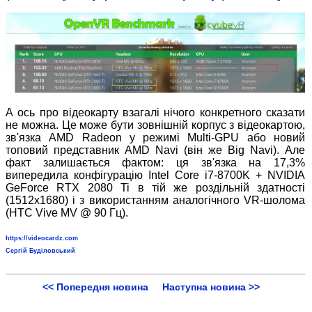
А ось про відеокарту взагалі нічого конкретного сказати
не можна. Це може бути зовнішній корпус з відеокартою,
зв'язка AMD Radeon у режимі Multi-GPU або новий
топовий представник AMD Navi (він же Big Navi). Але
факт залишається фактом: ця зв'язка на 17,3%
випередила конфігурацію Intel Core i7-8700K + NVIDIA
GeForce RTX 2080 Ti в тій же роздільній здатності
(1512х1680) і з використанням аналогічного VR-шолома
(HTC Vive MV @ 90 Гц).
https://videocardz.com
Сергій Буділовський
<< Попередня новина
Наступна новина >>