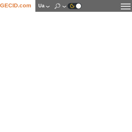
GECID.com
ua
Новини
Відео
Огляди
Цифрова індустрія
Процесори
Оперативна пам’ять
Материнські плати
Відеокарти
Системи охолодження
Накопичувачі
Корпуси
Джерела живлення
Мультимедіа
Цифрове фото та відео
Монітори