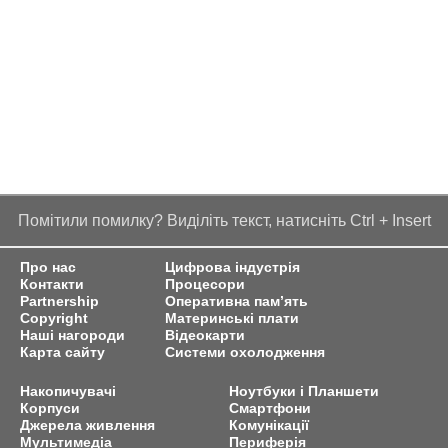
Помітили помилку? Виділіть текст, натисніть Ctrl + Insert
Про нас
Цифрова індустрія
Контакти
Процесори
Partnership
Оперативна пам’ять
Copyright
Материнські плати
Наші нагороди
Відеокарти
Карта сайту
Системи охолодження
Накопичувачі
Ноутбуки і Планшети
Корпуси
Смартфони
Джерела живлення
Комунікації
Мультимедіа
Периферія