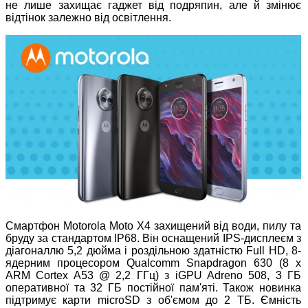
не лише захищає гаджет від подряпин, але й змінює
відтінок залежно від освітлення.
Смартфон Motorola Moto X4 захищений від води, пилу та
бруду за стандартом IP68. Він оснащений IPS-дисплеєм з
діагоналлю 5,2 дюйма і роздільною здатністю Full HD, 8-
ядерним процесором Qualcomm Snapdragon 630 (8 x
ARM Cortex A53 @ 2,2 ГГц) з iGPU Adreno 508, 3 ГБ
оперативної та 32 ГБ постійної пам'яті. Також новинка
підтримує карти microSD з об'ємом до 2 ТБ. Ємність