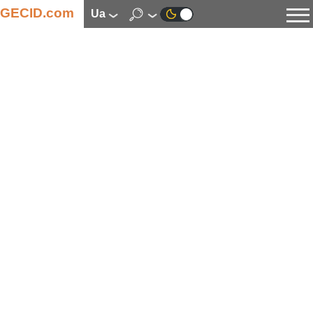
GECID.com
ua
Новини
Відео
Огляди
Цифрова індустрія
Процесори
Оперативна пам’ять
Материнські плати
Відеокарти
Системи охолодження
Накопичувачі
Корпуси
Джерела живлення
Мультимедіа
Цифрове фото та відео
Монітори