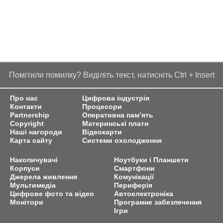
Помітили помилку? Виділіть текст, натисніть Ctrl + Insert
Про нас
Цифрова індустрія
Контакти
Процесори
Partnership
Оперативна пам’ять
Copyright
Материнські плати
Наші нагороди
Відеокарти
Карта сайту
Системи охолодження
Накопичувачі
Ноутбуки і Планшети
Корпуси
Смартфони
Джерела живлення
Комунікації
Мультимедіа
Периферія
Цифрове фото та відео
Автоелектроніка
Монітори
Програмне забезпечення
Ігри