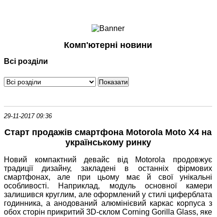
Ноутбуки і Планшети
Смартфони
Комунікації
Комп'ютерні новини
Периферія
Всі розділи
Автоелектроніка
Програмне забезпечення
Ігри
29-11-2017 09:36
Старт продажів смартфона Motorola Moto X4 на
українському ринку
Новий компактний девайс від Motorola продовжує
традиції дизайну, закладені в останніх фірмових
смартфонах, але при цьому має й свої унікальні
особливості. Наприклад, модуль основної камери
залишився круглим, але оформлений у стилі циферблата
годинника, а анодований алюмінієвий каркас корпуса з
обох сторін прикритий 3D-склом Corning Gorilla Glass, яке