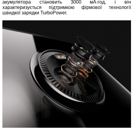
акумулятора становить 3000 мА∙год, і він
характеризується підтримкою фірмової технології
швидкої зарядки TurboPower.