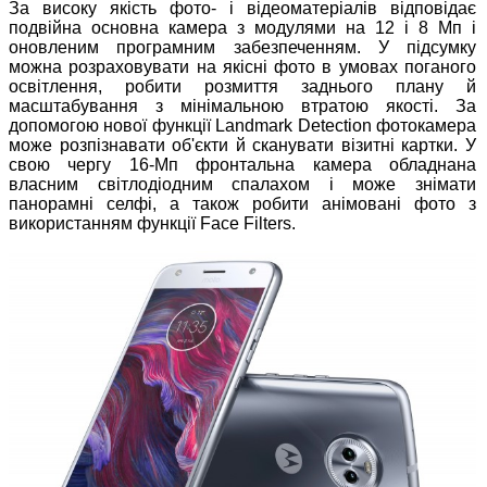
За високу якість фото- і відеоматеріалів відповідає
подвійна основна камера з модулями на 12 і 8 Мп і
оновленим програмним забезпеченням. У підсумку
можна розраховувати на якісні фото в умовах поганого
освітлення, робити розмиття заднього плану й
масштабування з мінімальною втратою якості. За
допомогою нової функції Landmark Detection фотокамера
може розпізнавати об'єкти й сканувати візитні картки. У
свою чергу 16-Мп фронтальна камера обладнана
власним світлодіодним спалахом і може знімати
панорамні селфі, а також робити анімовані фото з
використанням функції Face Filters.