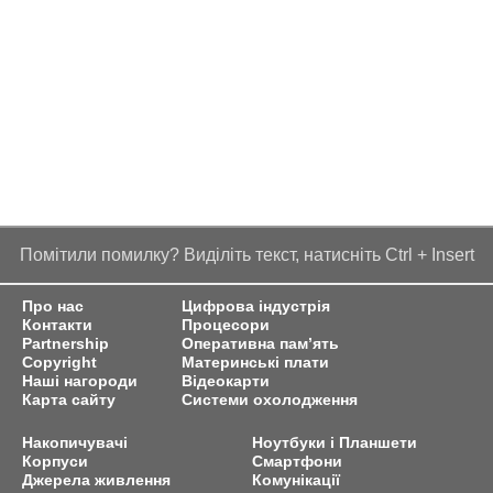
Помітили помилку? Виділіть текст, натисніть Ctrl + Insert
Про нас
Цифрова індустрія
Контакти
Процесори
Partnership
Оперативна пам’ять
Copyright
Материнські плати
Наші нагороди
Відеокарти
Карта сайту
Системи охолодження
Накопичувачі
Ноутбуки і Планшети
Корпуси
Смартфони
Джерела живлення
Комунікації