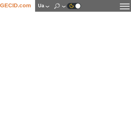
GECID.com
ua
Новини
Відео
Огляди
Цифрова індустрія
Процесори
Оперативна пам’ять
Материнські плати
Відеокарти
Системи охолодження
Накопичувачі
Корпуси
Джерела живлення
Мультимедіа
Цифрове фото та відео
Монітори