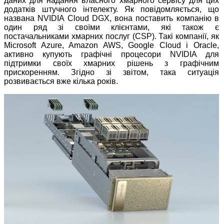
даних для надання власного хмарного сервісу для цих
додатків штучного інтелекту. Як повідомляється, що
названа NVIDIA Cloud DGX, вона поставить компанію в
один ряд зі своїми клієнтами, які також є
постачальниками хмарних послуг (CSP). Такі компанії, як
Microsoft Azure, Amazon AWS, Google Cloud і Oracle,
активно купують графічні процесори NVIDIA для
підтримки своїх хмарних рішень з графічним
прискоренням. Згідно зі звітом, така ситуація
розвивається вже кілька років.