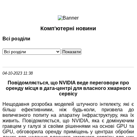
Ноутбуки і Планшети
Смартфони
Комунікації
Комп'ютерні новини
Периферія
Всі розділи
Автоелектроніка
Програмне забезпечення
Ігри
04-10-2023 11:38
Повідомляється, що NVIDIA веде переговори про
оренду місця в дата-центрі для власного хмарного
сервісу
Нещодавня розробка моделей штучного інтелекту, які є
більш ефективними, ніж будь-коли, призвела до
величезного попиту на апаратну інфраструктуру, яка їх
живить. Повідомляється, що NVIDIA, яка є домінуючим
гравцем у галузі зі своїми рішеннями на основі GPU та
GPU, обговорила оренду приміщень у центрах обробки