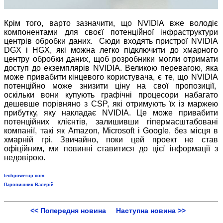
Крім того, варто зазначити, що NVIDIA вже володіє
компонентами для своєї потенційної інфраструктури
центрів обробки даних. Сюди входять пристрої NVIDIA
DGX і HGX, які можна легко підключити до хмарного
центру обробки даних, щоб розробники могли отримати
доступ до екземплярів NVIDIA. Великою перевагою, яка
може привабити кінцевого користувача, є те, що NVIDIA
потенційно може знизити ціну на свої пропозиції,
оскільки вони купують графічні процесори набагато
дешевше порівняно з CSP, які отримують їх із маржею
прибутку, яку накладає NVIDIA. Це може привабити
потенційних клієнтів, залишивши гіпермасштабовані
компанії, такі як Amazon, Microsoft і Google, без місця в
хмарній грі. Звичайно, поки цей проект не став
офіційним, ми повинні ставитися до цієї інформації з
недовірою.
techpowerup.com
Паровишник Валерій
<< Попередня новина
Наступна новина >>