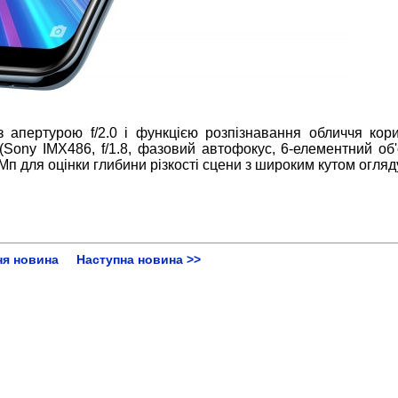
апертурою f/2.0 і функцією розпізнавання обличчя кори
ony IMX486, f/1.8, фазовий автофокус, 6-елементний об'є
Мп для оцінки глибини різкості сцени з широким кутом огляду
ня новина
Наступна новина >>