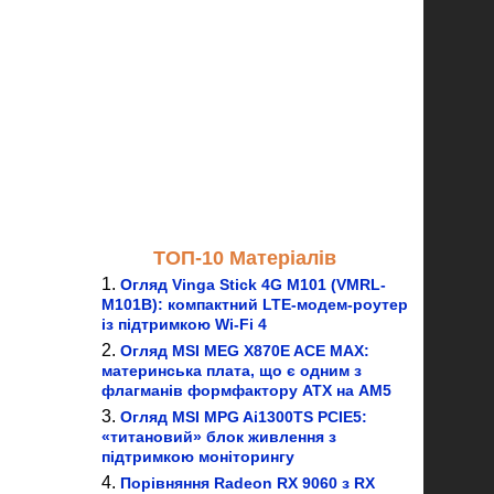
ТОП-10 Матеріалів
Огляд Vinga Stick 4G M101 (VMRL-
M101B): компактний LTE-модем-роутер
із підтримкою Wi-Fi 4
Огляд MSI MEG X870E ACE MAX:
материнська плата, що є одним з
флагманів формфактору ATX на AM5
Огляд MSI MPG Ai1300TS PCIE5:
«титановий» блок живлення з
підтримкою моніторингу
Порівняння Radeon RX 9060 з RX