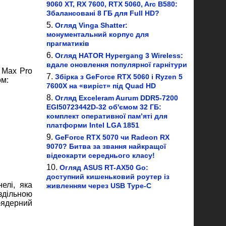
9060 XT, RX 7600, RTX 5060, Arc B580:
Збалансовані 8 ГБ для Full HD?
Огляд Vinga Shatter:
монументальний корпус для
прагматиків
Огляд HATOR Hypergang 3 Wireless:
вдале оновлення популярної гарнітури
 Max Pro
Збірка з GeForce RTX 5060 і Ryzen 5
ом:
7600X на «виріст» під Quad HD
Огляд Exceleram Aurum DDR5-7200
EGI50723442D-32 об'ємом 32 ГБ:
комплект оперативної пам’яті для
платформи Intel LGA 1851
GeForce RTX 5070 чи Radeon RX
9070? Битва за звання найкращої
відеокарти середнього класу!
Огляд ASUS RT-AX50 Go:
доступний кишеньковий роутер із
елі, яка
живленням через USB Type-C
здільною
8-ядерний