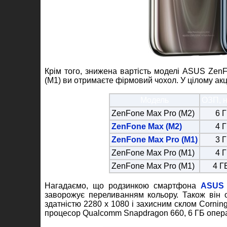
Крім того, знижена вартість моделі ASUS Ze
(M1) ви отримаєте фірмовий чохол. У цілому ак
Модель
ОЗП, 
ZenFone Max Pro (M2)
6 Г
ZenFone Max (M2)
4 Г
ZenFone Max Pro (M1)
3 Г
ZenFone Max Pro (M1)
4 Г
ZenFone Max Pro (M1)
4 Г
Нагадаємо, що родзинкою смартфона
ASUS 
заворожує переливанням кольору. Також він 
здатністю 2280 х 1080 і захисним склом Cornin
процесор Qualcomm Snapdragon 660, 6 ГБ опера