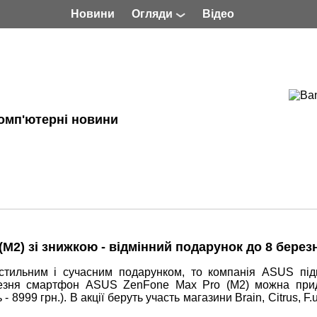
Новини
Огляди
Відео
омп'ютерні новини
2) зі знижкою - відмінний подарунок до 8 берез
тильним і сучасним подарунком, то компанія ASUS під
ерезня смартфон ASUS ZenFone Max Pro (M2) можна при
8999 грн.). В акції беруть участь магазини Brain, Citrus, F.u