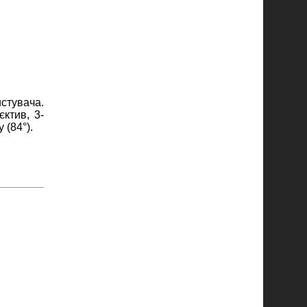
стувача.
ктив, 3-
 (84°).