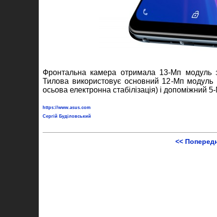
Фронтальна камера отримала 13-Мп модуль з 
Тилова використовує основний 12-Мп модуль (S
осьова електронна стабілізація) і допоміжний 5-
https://www.asus.com
Сергій Буділовський
<< Поперед