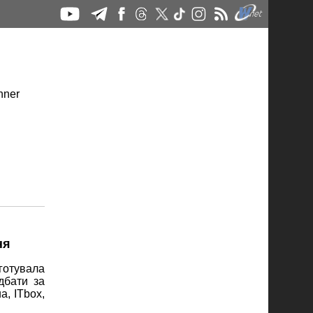
ня
готувала
дбати за
a, ITbox,