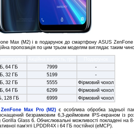
nFone Max (M2) і в подарунок до смартфону ASUS ZenFone
ційна пропозиція по цим трьом моделям виглядає таким чин
накопичувач
Акційна вартість, грн.
Подарунок
Б, 64 ГБ
7999
-
Б, 32 ГБ
5199
-
Б, 32 ГБ
5555
Фірмовий чохол
Б, 64 ГБ
6299
Фірмовий чохол
Б, 128 ГБ
6999
Фірмовий чохол
ZenFone Max Pro (M2)
є особлива обробка задньої пан
оснащений безрамковим 6,3-дюймовим IPS-екраном із ро
g Gorilla Glass 6. Обчислювальні можливості покладені на 
тивної пам'яті LPDDR4X і 64 ГБ постійної (eMCP).