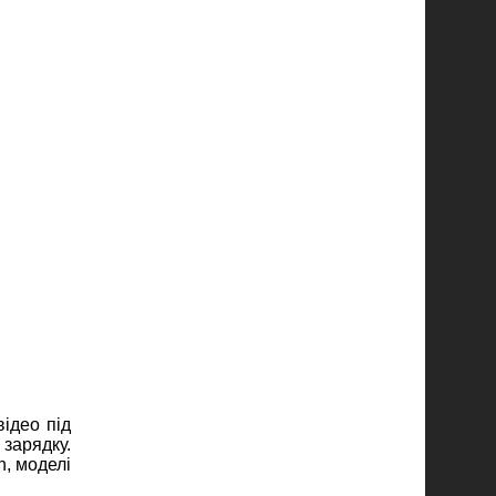
ідео під
 зарядку.
h, моделі