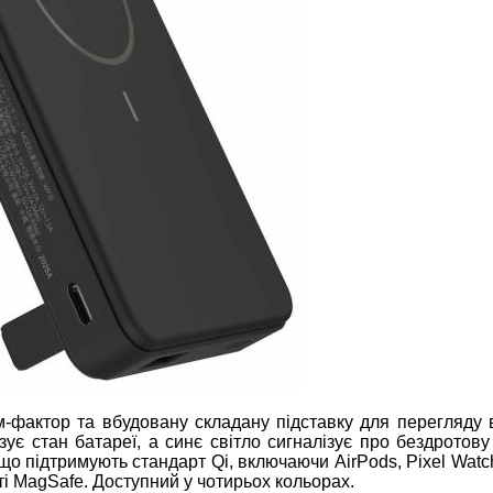
фактор та вбудовану складану підставку для перегляду в
ує стан батареї, а синє світло сигналізує про бездротову
о підтримують стандарт Qi, включаючи AirPods, Pixel Watc
ті MagSafe. Доступний у чотирьох кольорах.