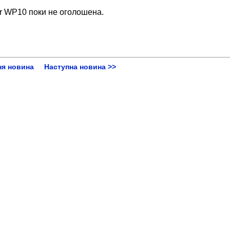
er WP10 поки не оголошена.
ня новина
Наступна новина >>