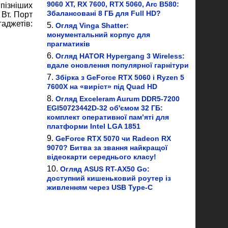
9060 XT, RX 7600, RTX 5060, Arc B580:
пізніших
Збалансовані 8 ГБ для Full HD?
 Вт. Порт
аджетів:
Огляд Vinga Shatter:
монументальний корпус для
прагматиків
Огляд HATOR Hypergang 3 Wireless:
вдале оновлення популярної гарнітури
Збірка з GeForce RTX 5060 і Ryzen 5
7600X на «виріст» під Quad HD
Огляд Exceleram Aurum DDR5-7200
EGI50723442D-32 об'ємом 32 ГБ:
комплект оперативної пам’яті для
платформи Intel LGA 1851
GeForce RTX 5070 чи Radeon RX
9070? Битва за звання найкращої
відеокарти середнього класу!
Огляд ASUS RT-AX50 Go:
доступний кишеньковий роутер із
живленням через USB Type-C