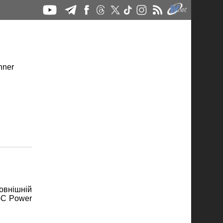
овнішній
-C Power