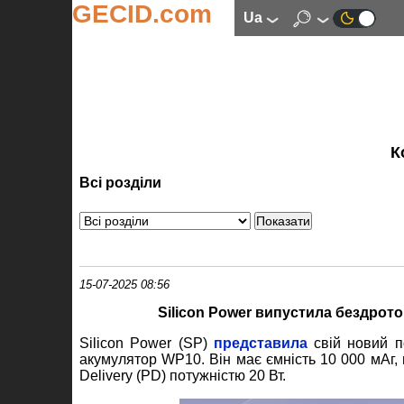
GECID.com
ua
К
Всі розділи
15-07-2025 08:56
Silicon Power випустила бездрот
Silicon Power (SP)
представила
свій новий п
акумулятор WP10. Він має ємність 10 000 мАг,
Delivery (PD) потужністю 20 Вт.