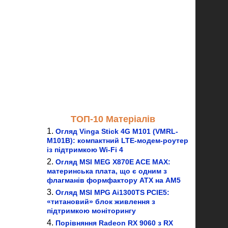
ТОП-10 Матеріалів
Огляд Vinga Stick 4G M101 (VMRL-
M101B): компактний LTE-модем-роутер
із підтримкою Wi-Fi 4
Огляд MSI MEG X870E ACE MAX:
материнська плата, що є одним з
флагманів формфактору ATX на AM5
Огляд MSI MPG Ai1300TS PCIE5:
«титановий» блок живлення з
підтримкою моніторингу
Порівняння Radeon RX 9060 з RX