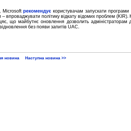
 Microsoft
рекомендує
користувачам запускати програми 
ам – впроваджувати політику відкату відомих проблем (KIR).
іцяє, що майбутнє оновлення дозволить адміністраторам 
 відновлення без появи запитів UAC.
ня новина
Наступна новина >>