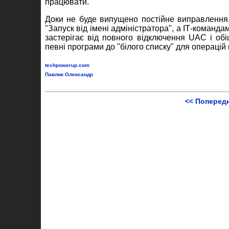
працювати.
Доки не буде випущено постійне виправлення,
"Запуск від імені адміністратора", а ІТ-команд
застерігає від повного відключення UAC і об
певні програми до "білого списку" для операцій
techpowerup.com
Павлик Олександр
<< Поперед