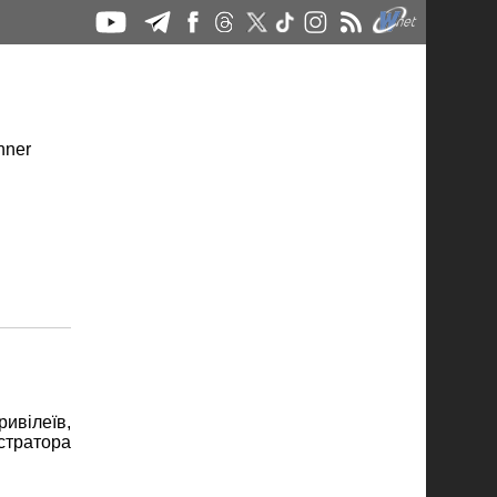
ивілеїв,
стратора