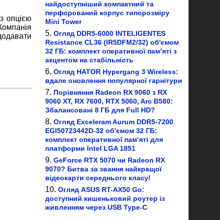
найдоступніший компактний та
перфорований корпус типорозміру
з опцією
Mini Tower
 Компанія
Огляд DDR5-6000 INTELIGENTES
додавати
Resistance CL36 (IR5DFM2/32) об'ємом
32 ГБ: комплект оперативної пам’яті з
акцентом на стабільність
Огляд HATOR Hypergang 3 Wireless:
вдале оновлення популярної гарнітури
Порівняння Radeon RX 9060 з RX
9060 XT, RX 7600, RTX 5060, Arc B580:
Збалансовані 8 ГБ для Full HD?
Огляд Exceleram Aurum DDR5-7200
EGI50723442D-32 об'ємом 32 ГБ:
комплект оперативної пам’яті для
платформи Intel LGA 1851
GeForce RTX 5070 чи Radeon RX
9070? Битва за звання найкращої
відеокарти середнього класу!
Огляд ASUS RT-AX50 Go:
доступний кишеньковий роутер із
живленням через USB Type-C