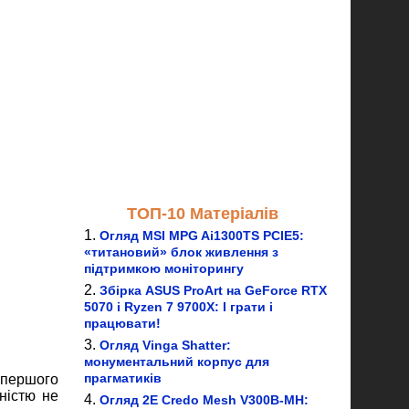
ТОП-10 Матеріалів
Огляд MSI MPG Ai1300TS PCIE5:
«титановий» блок живлення з
підтримкою моніторингу
Збірка ASUS ProArt на GeForce RTX
5070 і Ryzen 7 9700X: І грати і
працювати!
Огляд Vinga Shatter:
монументальний корпус для
прагматиків
 першого
вністю не
Огляд 2E Credo Mesh V300B-MH: