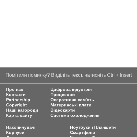
Помітили помилку? Виділіть текст, натисніть Ctrl + Insert
Про нас
Цифрова індустрія
Контакти
Процесори
Partnership
Оперативна пам’ять
Copyright
Материнські плати
Наші нагороди
Відеокарти
Карта сайту
Системи охолодження
Накопичувачі
Ноутбуки і Планшети
Корпуси
Смартфони