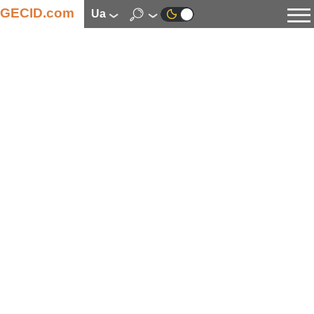
GECID.com
ua
Новини
Відео
Огляди
Цифрова індустрія
Процесори
Оперативна пам’ять
Материнські плати
Відеокарти
Системи охолодження
Накопичувачі
Корпуси
Джерела живлення
Мультимедіа
Цифрове фото та відео
Монітори