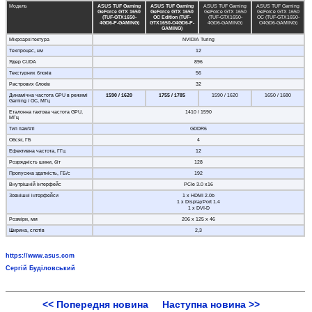
Модель
ASUS TUF Gaming
ASUS TUF Gaming
ASUS TUF Gaming
ASUS TUF Gaming
GeForce GTX 1650
GeForce GTX 1650
GeForce GTX 1650
GeForce GTX 1650
(TUF-GTX1650-
OC Edition (TUF-
(TUF-GTX1650-
OC (TUF-GTX1650-
4GD6-P-GAMING)
GTX1650-O4GD6-P-
4GD6-GAMING)
O4GD6-GAMING)
GAMING)
Мікроархітектура
NVIDIA Turing
Техпроцес, нм
12
Ядер CUDA
896
Текстурних блоків
56
Растрових блоків
32
Динамічна частота GPU в режимі
1590 / 1620
1755 / 1785
1590 / 1620
1650 / 1680
Gaming / OC, МГц
Еталонна тактова частота GPU,
1410 / 1590
МГц
Тип пам'яті
GDDR6
Обсяг, ГБ
4
Ефективна частота, ГГц
12
Розрядність шини, біт
128
Пропускна здатність, ГБ/с
192
Внутрішній інтерфейс
PCIe 3.0 x16
Зовнішні інтерфейси
1 x HDMI 2.0b
1 x DisplayPort 1.4
1 x DVI-D
Розміри, мм
206 х 125 х 46
Ширина, слотів
2,3
https://www.asus.com
Сергій Буділовський
<< Попередня новина
Наступна новина >>