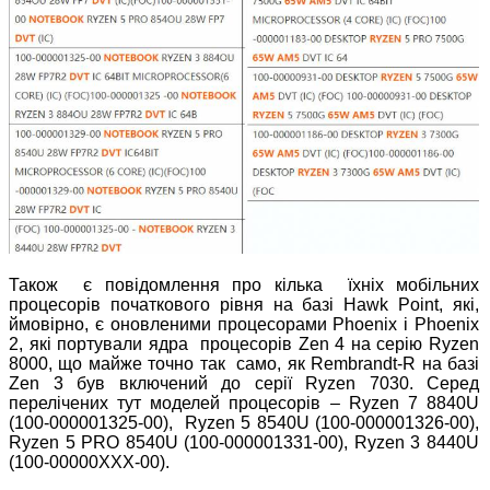
Також є повідомлення про кілька їхніх мобільних
процесорів початкового рівня на базі Hawk Point, які,
ймовірно, є оновленими процесорами Phoenix і Phoenix
2, які портували ядра процесорів Zen 4 на серію Ryzen
8000, що майже точно так само, як Rembrandt-R на базі
Zen 3 був включений до серії Ryzen 7030. Серед
перелічених тут моделей процесорів – Ryzen 7 8840U
(100-000001325-00), Ryzen 5 8540U (100-000001326-00),
Ryzen 5 PRO 8540U (100-000001331-00), Ryzen 3 8440U
(100-00000ХХХ-00).