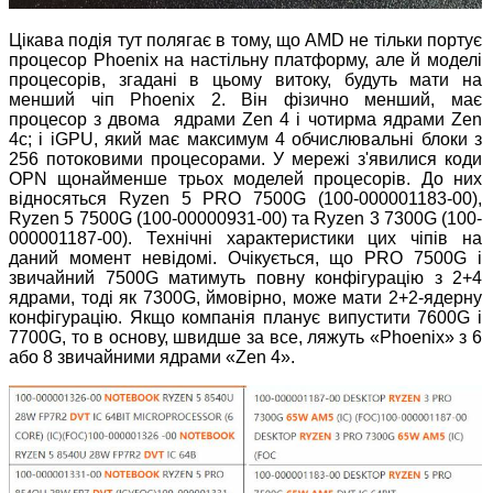
Цікава подія тут полягає в тому, що AMD не тільки портує
процесор Phoenix на настільну платформу, але й моделі
процесорів, згадані в цьому витоку, будуть мати на
менший чіп Phoenix 2. Він фізично менший, має
процесор з двома ядрами Zen 4 і чотирма ядрами Zen
4c; і iGPU, який має максимум 4 обчислювальні блоки з
256 потоковими процесорами. У мережі з'явилися коди
OPN щонайменше трьох моделей процесорів. До них
відносяться Ryzen 5 PRO 7500G (100-000001183-00),
Ryzen 5 7500G (100-00000931-00) та Ryzen 3 7300G (100-
000001187-00). Технічні характеристики цих чіпів на
даний момент невідомі. Очікується, що PRO 7500G і
звичайний 7500G матимуть повну конфігурацію з 2+4
ядрами, тоді як 7300G, ймовірно, може мати 2+2-ядерну
конфігурацію. Якщо компанія планує випустити 7600G і
7700G, то в основу, швидше за все, ляжуть «Phoenix» з 6
або 8 звичайними ядрами «Zen 4».