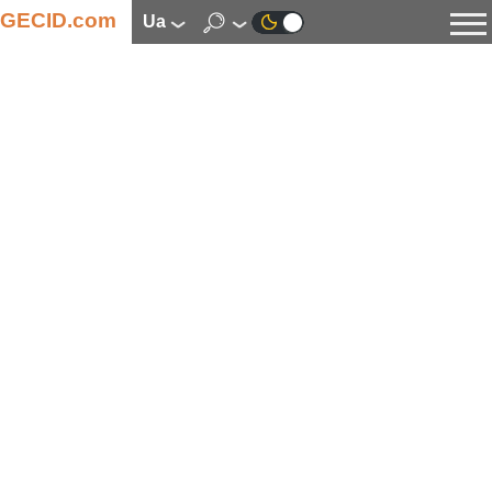
GECID.com
ua
Новини
Відео
Огляди
Цифрова індустрія
Процесори
Оперативна пам’ять
Материнські плати
Відеокарти
Системи охолодження
Накопичувачі
Корпуси
Джерела живлення
Мультимедіа
Цифрове фото та відео
Монітори