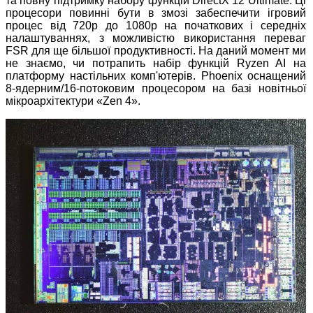
та повну підтримку набору функцій DirectX 12 Ultimate. Ці
процесори повинні бути в змозі забеспечити ігровий
процес від 720p до 1080p на початкових і середніх
налаштуваннях, з можливістю використання переваг
FSR для ще більшої продуктивності. На даний момент ми
не знаємо, чи потрапить набір функцій Ryzen AI на
платформу настільних комп'ютерів. Phoenix оснащений
8-ядерним/16-потоковим процесором на базі новітньої
мікроархітектури «Zen 4».