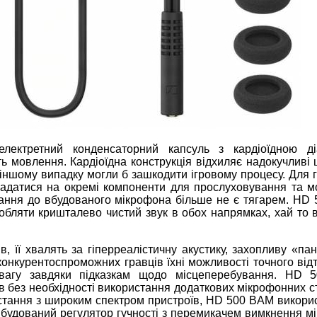
ектретний конденсаторний капсуль з кардіоїдною ді
ть мовлення. Кардіоїдна конструкція відхиляє надокучливі
в іншому випадку могли б зашкодити ігровому процесу. Для 
кладатися на окремі компоненти для прослуховування та м
вання до вбудованого мікрофона більше не є тягарем. HD
бляти кришталево чистий звук в обох напрямках, хай то в
, її хвалять за гіперреалістичну акустику, захопливу «па
конкурентоспроможних гравців їхні можливості точного від
евагу завдяки підказкам щодо місцеперебування. HD
ів без необхідності використання додаткових мікрофонних с
истання з широким спектром пристроїв, HD 500 BAM викорис
вбудований регулятор гучності з перемикачем вимкнення м