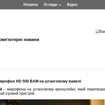
Новини
Огляди
Відео
омп'ютерні новини
мікрофон HD 500 BAM на штанговому важелі
M
– мікрофона на штанговому кронштейні, який перетворю
ий ігровий пристрій.