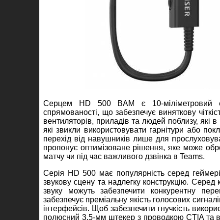
Серцем HD 500 BAM є 10-міліметровий ел
спрямованості, що забезпечує виняткову чіткіс
вентиляторів, приладів та людей поблизу, які 
які звикли використовувати гарнітури або по
перехід від навушників лише для прослухову
пропонує оптимізоване рішення, яке може обро
матчу чи під час важливого дзвінка в Teams.
Серія HD 500 має популярність серед геймерів
звукову сцену та надлегку конструкцію. Серед 
звуку можуть забезпечити конкурентну пер
забезпечує преміальну якість голосових сигнал
інтерфейсів. Щоб забезпечити гнучкість викор
полюсний 3,5-мм штекер з проводкою CTIA та 