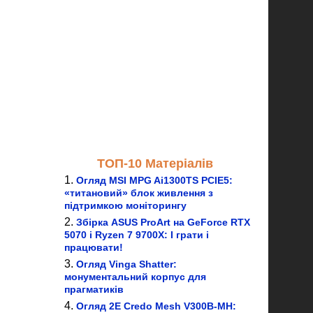
ТОП-10 Матеріалів
Огляд MSI MPG Ai1300TS PCIE5:
«титановий» блок живлення з
підтримкою моніторингу
Збірка ASUS ProArt на GeForce RTX
5070 і Ryzen 7 9700X: І грати і
працювати!
Огляд Vinga Shatter:
монументальний корпус для
прагматиків
Огляд 2E Credo Mesh V300B-MH: