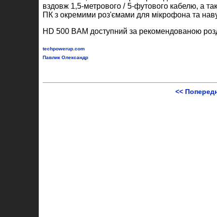
вздовж 1,5-метрового / 5-футового кабелю, а та
ПК з окремими роз'ємами для мікрофона та нав
HD 500 BAM доступний за рекомендованою роз
techpowerup.com
Павлик Олександр
<< Поперед