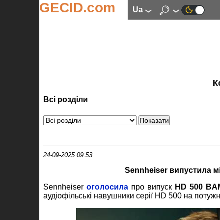
GECID.com
ua
К
Всі розділи
24-09-2025 09:53
Sennheiser випустила 
Sennheiser
оголосила
про випуск
HD 500 BA
аудіофільські навушники серії HD 500 на потужн