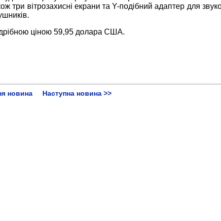
кож три вітрозахисні екрани та Y-подібний адаптер для звук
ушників.
дрібною ціною 59,95 долара США.
ня новина
Наступна новина >>