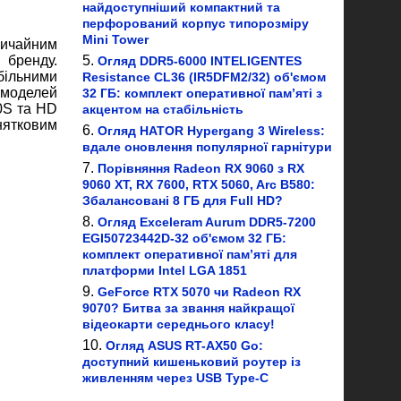
найдоступніший компактний та
перфорований корпус типорозміру
Mini Tower
вичайним
 бренду.
Огляд DDR5-6000 INTELIGENTES
більними
Resistance CL36 (IR5DFM2/32) об'ємом
 моделей
32 ГБ: комплект оперативної пам’яті з
0S та HD
акцентом на стабільність
нятковим
Огляд HATOR Hypergang 3 Wireless:
вдале оновлення популярної гарнітури
Порівняння Radeon RX 9060 з RX
9060 XT, RX 7600, RTX 5060, Arc B580:
Збалансовані 8 ГБ для Full HD?
Огляд Exceleram Aurum DDR5-7200
EGI50723442D-32 об'ємом 32 ГБ:
комплект оперативної пам’яті для
платформи Intel LGA 1851
GeForce RTX 5070 чи Radeon RX
9070? Битва за звання найкращої
відеокарти середнього класу!
Огляд ASUS RT-AX50 Go:
доступний кишеньковий роутер із
живленням через USB Type-C