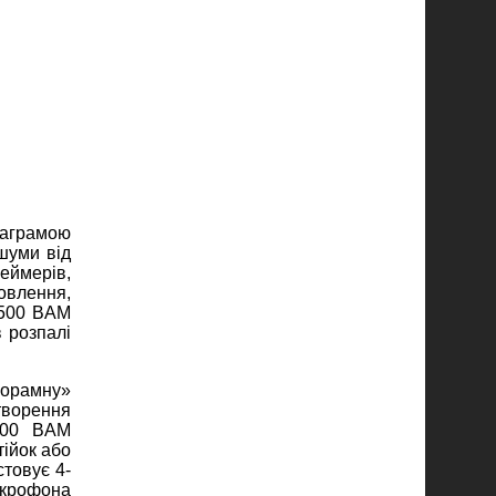
аграмою
 шуми від
геймерів,
овлення,
 500 BAM
 розпалі
норамну»
творення
 500 BAM
тійок або
товує 4-
ікрофона