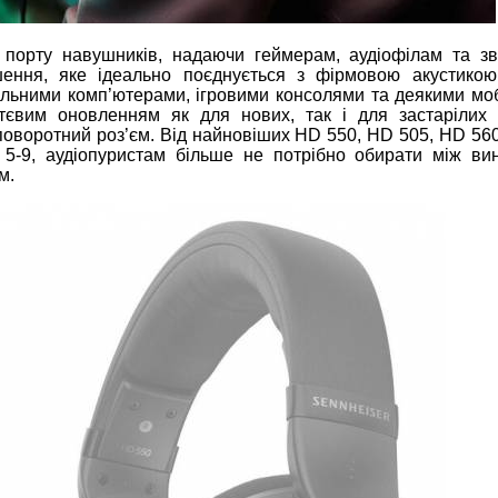
 порту навушників, надаючи геймерам, аудіофілам та з
ення, яке ідеально поєднується з фірмовою акустикою
тільними комп’ютерами, ігровими консолями та деякими мо
тєвим оновленням як для нових, так і для застарілих
 поворотний роз’єм. Від найновіших HD 550, HD 505, HD 56
 5-9, аудіопуристам більше не потрібно обирати між ви
м.