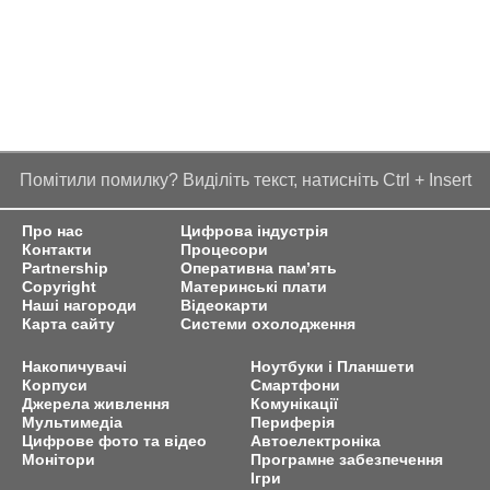
Помітили помилку? Виділіть текст, натисніть Ctrl + Insert
Про нас
Цифрова індустрія
Контакти
Процесори
Partnership
Оперативна пам’ять
Copyright
Материнські плати
Наші нагороди
Відеокарти
Карта сайту
Системи охолодження
Накопичувачі
Ноутбуки і Планшети
Корпуси
Смартфони
Джерела живлення
Комунікації
Мультимедіа
Периферія
Цифрове фото та відео
Автоелектроніка
Монітори
Програмне забезпечення
Ігри