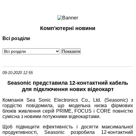
Ноутбуки і Планшети
Смартфони
Комунікації
Комп'ютерні новини
Периферія
Всі розділи
Автоелектроніка
Програмне забезпечення
Ігри
09-10-2020 12:55
Seasonic представила 12-контактний кабель
для підключення нових відеокарт
Компанія Sea Sonic Electronics Co., Ltd. (Seasonic) з
гордістю повідомила, що модельна низка фірмових
блоків живлення серій PRIME, FOCUS і CORE повністю
сумісна з новими потужними відеокартами.
Щоб підвищити ефективність і досягти максимальної
продуктивності, Seasonic розробила 12-контактний