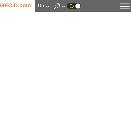
GECID.com
ua
Новини
Відео
Огляди
Цифрова індустрія
Процесори
Оперативна пам’ять
Материнські плати
Відеокарти
Системи охолодження
Накопичувачі
Корпуси
Джерела живлення
Мультимедіа
Цифрове фото та відео
Монітори