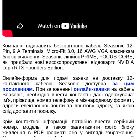
Компанія відправить безкоштовно кабель Seasonic 12-
Pin, 9 A Terminals, Micro-Fit 3.0, 16 AWG VGA власникам
блоків живлення Seasonic лінійок PRIME, FOCUS CORE,
які придбали нові високопродуктивні відеокарти NVIDIA
серії RTX Founders Edition.
Онлайн-форма для подачі заявки на доставку 12-
контактного кабелю Seasonic доступна
за цим
посиланням
. При заповненні
онлайн-заявки
на кабель
Seasonic, необхідно внести контактні дані одержувача:
ім'я, прізвище, номер телефону в міжнародному форматі,
адреси електронної пошти та поштову адресу, за якою
слід доставити посилку.
Крім контактної інформації, потрібно внести серійний
номер, модель, а також завантажити фото блоку
живлення в PDF форматі або у вигляді зображення.