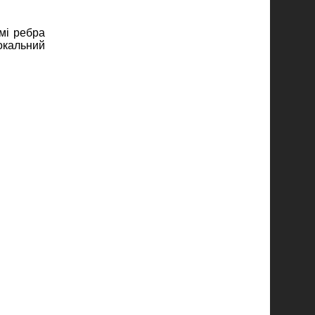
мі ребра
окальний