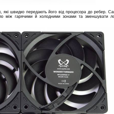
к, які швидко передають його від процесора до ребер. Са
пло між гарячими й холодними зонами та зменшувати л