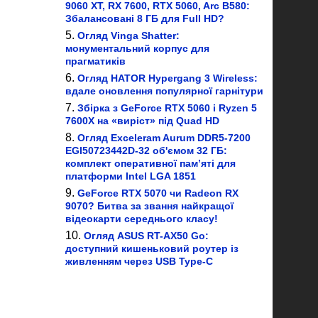
9060 XT, RX 7600, RTX 5060, Arc B580:
Збалансовані 8 ГБ для Full HD?
Огляд Vinga Shatter:
монументальний корпус для
прагматиків
Огляд HATOR Hypergang 3 Wireless:
вдале оновлення популярної гарнітури
Збірка з GeForce RTX 5060 і Ryzen 5
7600X на «виріст» під Quad HD
Огляд Exceleram Aurum DDR5-7200
EGI50723442D-32 об'ємом 32 ГБ:
комплект оперативної пам’яті для
платформи Intel LGA 1851
GeForce RTX 5070 чи Radeon RX
9070? Битва за звання найкращої
відеокарти середнього класу!
Огляд ASUS RT-AX50 Go:
доступний кишеньковий роутер із
живленням через USB Type-C