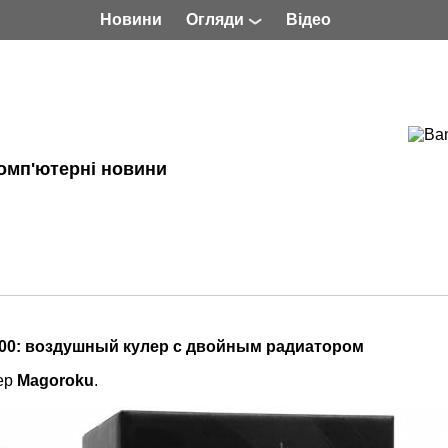
Новини
Огляди
Відео
омп'ютерні новини
00: воздушный кулер с двойным радиатором
лер
Magoroku
.