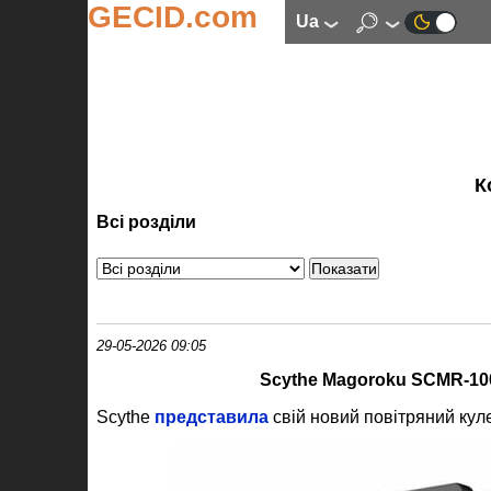
GECID.com
ua
К
Всі розділи
29-05-2026 09:05
Scythe Magoroku SCMR‑10
Scythe
представила
свій
новий повітряний ку