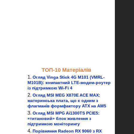
ТОП-10 Матеріалів
Огляд Vinga Stick 4G M101 (VMRL-
M101B): компактний LTE-модем-роутер
із підтримкою Wi-Fi 4
Огляд MSI MEG X870E ACE MAX:
материнська плата, що є одним з
флагманів формфактору ATX на AM5
Огляд MSI MPG Ai1300TS PCIE5:
«титановий» блок живлення з
підтримкою моніторингу
Порівняння Radeon RX 9060 з RX