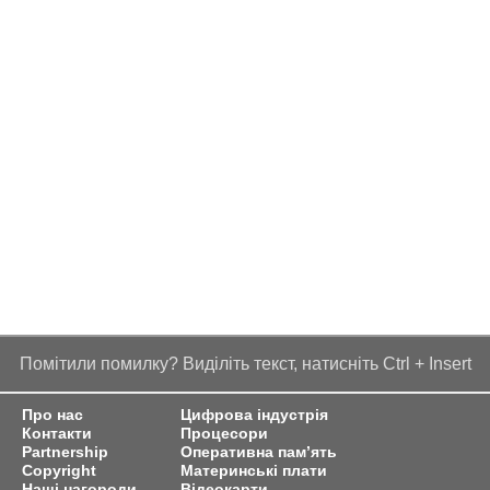
Помітили помилку? Виділіть текст, натисніть Ctrl + Insert
Про нас
Цифрова індустрія
Контакти
Процесори
Partnership
Оперативна пам’ять
Copyright
Материнські плати
Наші нагороди
Відеокарти