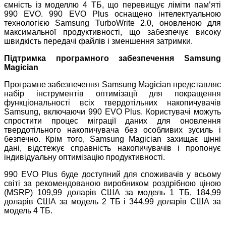
ємність із моделлю 4 ТБ, що перевищує ліміти пам’яті
990 EVO. 990 EVO Plus оснащено інтелектуальною
технологією Samsung TurboWrite 2.0, оновленою для
максимальної продуктивності, що забезпечує високу
швидкість передачі файлів і зменшення затримки.
Підтримка програмного забезпечення Samsung
Magician
Програмне забезпечення Samsung Magician представляє
набір інструментів оптимізації для покращення
функціональності всіх твердотільних накопичувачів
Samsung, включаючи 990 EVO Plus. Користувачі можуть
спростити процес міграції даних для оновлення
твердотільного накопичувача без особливих зусиль і
безпечно. Крім того, Samsung Magician захищає цінні
дані, відстежує справність накопичувачів і пропонує
індивідуальну оптимізацію продуктивності.
990 EVO Plus буде доступний для споживачів у всьому
світі за рекомендованою виробником роздрібною ціною
(MSRP) 109,99 доларів США за модель 1 ТБ, 184,99
доларів США за модель 2 ТБ і 344,99 доларів США за
модель 4 ТБ.