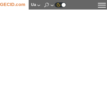
GECID.com
ua
Новини
Відео
Огляди
Цифрова індустрія
Процесори
Оперативна пам’ять
Материнські плати
Відеокарти
Системи охолодження
Накопичувачі
Корпуси
Джерела живлення
Мультимедіа
Цифрове фото та відео
Монітори