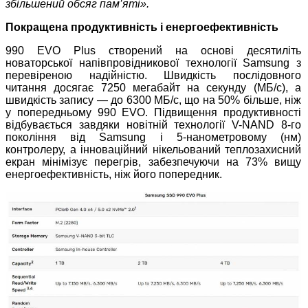
збільшений обсяг пам’яті».
Покращена продуктивність і енергоефективність
990 EVO Plus створений на основі десятиліть
новаторської напівпровідникової технології Samsung з
перевіреною надійністю. Швидкість послідовного
читання досягає 7250 мегабайт на секунду (МБ/с), а
швидкість запису — до 6300 МБ/с, що на 50% більше, ніж
у попередньому 990 EVO. Підвищення продуктивності
відбувається завдяки новітній технології V-NAND 8-го
покоління від Samsung і 5-нанометровому (нм)
контролеру, а інноваційний нікельований теплозахисний
екран мінімізує перегрів, забезпечуючи на 73% вищу
енергоефективність, ніж його попередник.