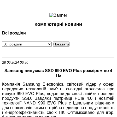
Ноутбуки і Планшети
Смартфони
Комунікації
Комп'ютерні новини
Периферія
Всі розділи
Автоелектроніка
Програмне забезпечення
Ігри
26-09-2024 09:50
Samsung випускає SSD 990 EVO Plus розміром до 4
ТБ
Компанія Samsung Electronics, світовий лідер у сфері
передових технологій пам’яті, сьогодні оголосила про
випуск 990 EVO Plus, додавши до своєї лінійки провідні
продукти SSD. Завдяки підтримці PCIe 4.0 і новітній
технології NAND 990 EVO Plus є ідеальним рішенням
для споживачів, яким потрібна підвищена продуктивність
і енергоефективність своїх ПК. Оптимізовано для ігор,