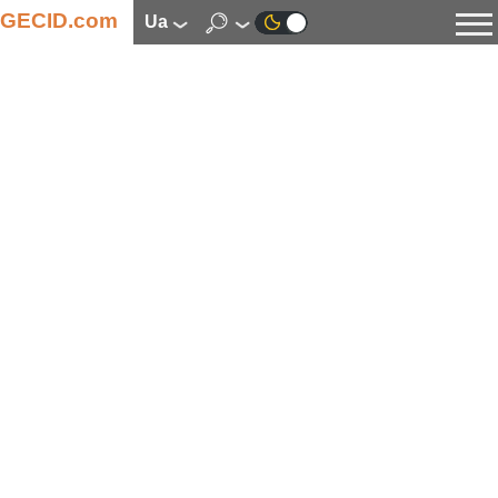
GECID.com
ua
Новини
Відео
Огляди
Цифрова індустрія
Процесори
Оперативна пам’ять
Материнські плати
Відеокарти
Системи охолодження
Накопичувачі
Корпуси
Джерела живлення
Мультимедіа
Цифрове фото та відео
Монітори