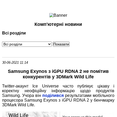
Ноутбуки і Планшети
Смартфони
Комунікації
Комп'ютерні новини
Периферія
Всі розділи
Автоелектроніка
Програмне забезпечення
Ігри
30-06-2021 11:14
Samsung Exynos з iGPU RDNA 2 не помітив
конкурентів у 3DMark Wild Life
Twitter-акаунт Ice Universe часто публікує цікаву і
коректну неофіційну інформацію щодо продуктів
Samsung. Учора він
поділився
результатами мобільного
процесора Samsung Exynos з iGPU RDNA 2 у бенчмарку
3DMark Wild Life.