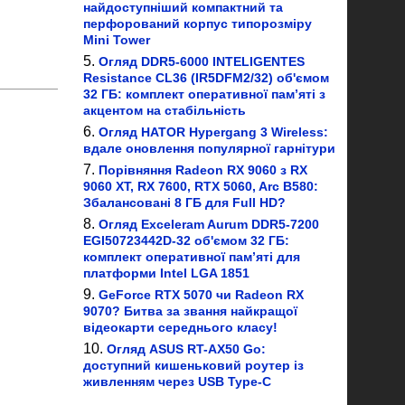
найдоступніший компактний та
перфорований корпус типорозміру
Mini Tower
Огляд DDR5-6000 INTELIGENTES
Resistance CL36 (IR5DFM2/32) об'ємом
32 ГБ: комплект оперативної пам’яті з
акцентом на стабільність
Огляд HATOR Hypergang 3 Wireless:
вдале оновлення популярної гарнітури
Порівняння Radeon RX 9060 з RX
9060 XT, RX 7600, RTX 5060, Arc B580:
Збалансовані 8 ГБ для Full HD?
Огляд Exceleram Aurum DDR5-7200
EGI50723442D-32 об'ємом 32 ГБ:
комплект оперативної пам’яті для
платформи Intel LGA 1851
GeForce RTX 5070 чи Radeon RX
9070? Битва за звання найкращої
відеокарти середнього класу!
Огляд ASUS RT-AX50 Go:
доступний кишеньковий роутер із
живленням через USB Type-C