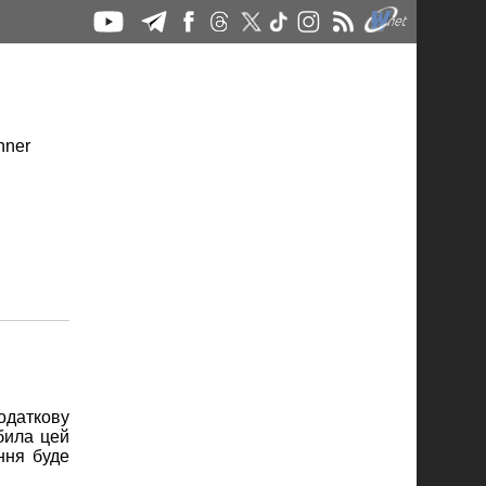
одаткову
била цей
ння буде