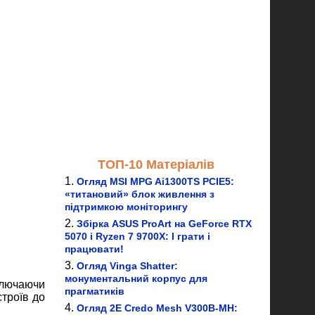
ТОП-10 Матеріалів
Огляд MSI MPG Ai1300TS PCIE5:
«титановий» блок живлення з
підтримкою моніторингу
Збірка ASUS ProArt на GeForce RTX
5070 і Ryzen 7 9700X: І грати і
працювати!
Огляд Vinga Shatter:
монументальний корпус для
ключаючи
прагматиків
строїв до
Огляд 2E Credo Mesh V300B-MH: