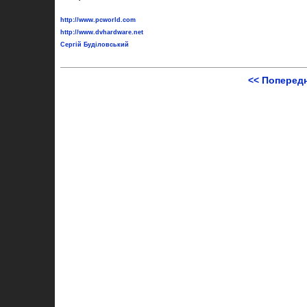
http://www.pcworld.com
http://www.dvhardware.net
Сергій Буділовський
<< Поперед