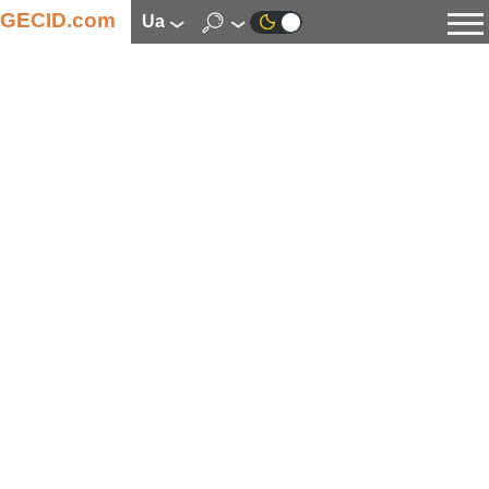
GECID.com
ua
Новини
Відео
Огляди
Цифрова індустрія
Процесори
Оперативна пам’ять
Материнські плати
Відеокарти
Системи охолодження
Накопичувачі
Корпуси
Джерела живлення
Мультимедіа
Цифрове фото та відео
Монітори