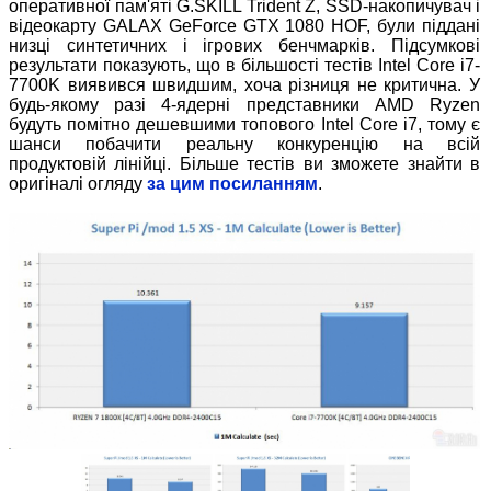
оперативної пам'яті G.SKILL Trident Z, SSD-накопичувач і
відеокарту GALAX GeForce GTX 1080 HOF, були піддані
низці синтетичних і ігрових бенчмарків. Підсумкові
результати показують, що в більшості тестів Intel Core i7-
7700K виявився швидшим, хоча різниця не критична. У
будь-якому разі 4-ядерні представники AMD Ryzen
будуть помітно дешевшими топового Intel Core i7, тому є
шанси побачити реальну конкуренцію на всій
продуктовій лінійці. Більше тестів ви зможете знайти в
оригіналі огляду
за цим посиланням
.