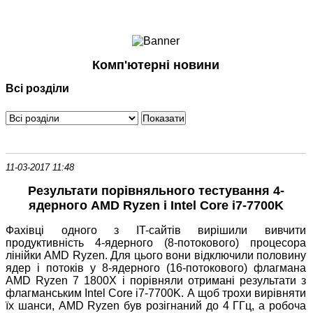
Ноутбуки і Планшети
Смартфони
Комунікації
Комп'ютерні новини
Периферія
Всі розділи
Автоелектроніка
Програмне забезпечення
Ігри
11-03-2017 11:48
Результати порівняльного тестування 4-
ядерного AMD Ryzen і Intel Core i7-7700K
Фахівці одного з IT-сайтів вирішили вивчити
продуктивність 4-ядерного (8-потокового) процесора
лінійки AMD Ryzen. Для цього вони відключили половину
ядер і потоків у 8-ядерного (16-потокового) флагмана
AMD Ryzen 7 1800X і порівняли отримані результати з
флагманським Intel Core i7-7700K. А щоб трохи вирівняти
їх шанси, AMD Ryzen був розігнаний до 4 ГГц, а робоча