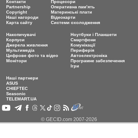
Контакти
Процесори
Partnership
Оперативна пам’ять
Copyright
Материнські плати
Наші нагороди
Відеокарти
Карта сайту
Системи охолодження
Накопичувачі
Ноутбуки і Планшети
Корпуси
Смартфони
Джерела живлення
Комунікації
Мультимедіа
Периферія
Цифрове фото та відео
Автоелектроніка
Монітори
Програмне забезпечення
Ігри
Наші партнери
ASUS
CHIEFTEC
Seasonic
TELEMART.UA
© GECID.com 2007-2026