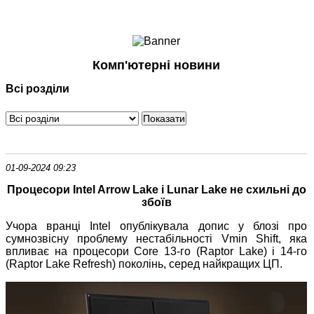
Ноутбуки і Планшети
Смартфони
Комунікації
Комп'ютерні новини
Периферія
Всі розділи
Автоелектроніка
Програмне забезпечення
Ігри
01-09-2024 09:23
Процесори Intel Arrow Lake і Lunar Lake не схильні до
збоїв
Учора вранці Intel опублікувала допис у блозі про
сумнозвісну проблему нестабільності Vmin Shift, яка
впливає на процесори Core 13-го (Raptor Lake) і 14-го
(Raptor Lake Refresh) поколінь, серед найкращих ЦП.