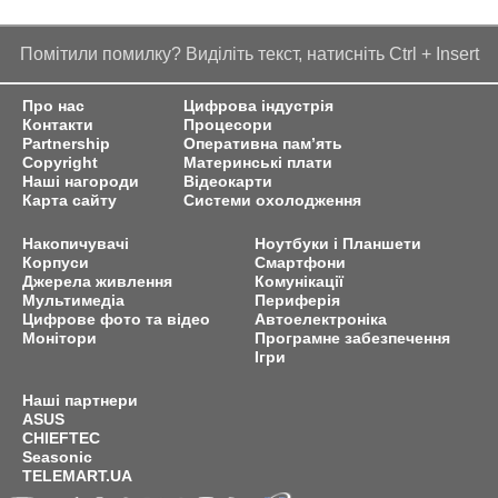
Помітили помилку? Виділіть текст, натисніть Ctrl + Insert
Про нас
Цифрова індустрія
Контакти
Процесори
Partnership
Оперативна пам’ять
Copyright
Материнські плати
Наші нагороди
Відеокарти
Карта сайту
Системи охолодження
Накопичувачі
Ноутбуки і Планшети
Корпуси
Смартфони
Джерела живлення
Комунікації
Мультимедіа
Периферія
Цифрове фото та відео
Автоелектроніка
Монітори
Програмне забезпечення
Ігри
Наші партнери
ASUS
CHIEFTEC
Seasonic
TELEMART.UA