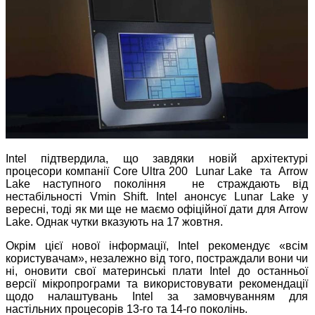
Intel підтвердила, що завдяки новій архітектурі
процесори компанії Core Ultra 200 Lunar Lake та Arrow
Lake наступного покоління не страждають від
нестабільності Vmin Shift. Intel анонсує Lunar Lake у
вересні, тоді як ми ще не маємо офіційної дати для Arrow
Lake. Однак чутки вказують на 17 жовтня.
Окрім цієї нової інформації, Intel рекомендує «всім
користувачам», незалежно від того, постраждали вони чи
ні, оновити свої материнські плати Intel до останньої
версії мікропрограми та використовувати рекомендації
щодо налаштувань Intel за замовчуванням для
настільних процесорів 13-го та 14-го поколінь.