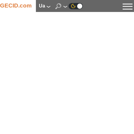
GECID.com
ua
Новини
Відео
Огляди
Цифрова індустрія
Процесори
Оперативна пам’ять
Материнські плати
Відеокарти
Системи охолодження
Накопичувачі
Корпуси
Джерела живлення
Мультимедіа
Цифрове фото та відео
Монітори