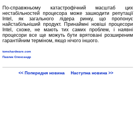
По-справжньому катастрофічний масштаб цих
нестабільностей процесора може зашкодити репутації
Intel, як загального лідера ринку, що пропонує
найстабільніший продукт. Принаймні новіші процесори
Intel, схоже, не мають тих самих проблем, і наявні
процесори все ще можуть бути врятовані розширеним
гарантійним терміном, якщо нічого іншого.
tomshardware.com
Павлик Олександр
<< Попередня новина
Наступна новина >>