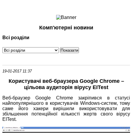
Ноутбуки і Планшети
Смартфони
Комунікації
Комп'ютерні новини
Периферія
Всі розділи
Автоелектроніка
Програмне забезпечення
Ігри
19-01-2017 11:37
Користувачі веб-браузера Google Chrome –
цільова аудиторія вірусу EITest
Веб-браузер Google Chrome закріпився в статусі
найпопулярнішого в користувачів Windows-систем, тому
саме його хакери вирішили використовувати для
збільшення потенційної кількості жертв свого вірусу
EITest.