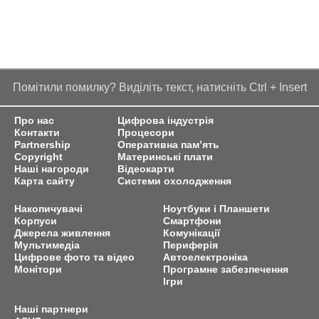
Помітили помилку? Виділіть текст, натисніть Ctrl + Insert
Про нас
Цифрова індустрія
Контакти
Процесори
Partnership
Оперативна пам’ять
Copyright
Материнські плати
Наші нагороди
Відеокарти
Карта сайту
Системи охолодження
Накопичувачі
Ноутбуки і Планшети
Корпуси
Смартфони
Джерела живлення
Комунікації
Мультимедіа
Периферія
Цифрове фото та відео
Автоелектроніка
Монітори
Програмне забезпечення
Ігри
Наші партнери