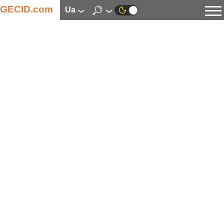
GECID.com
ua
Новини
Відео
Огляди
Цифрова індустрія
Процесори
Оперативна пам’ять
Материнські плати
Відеокарти
Системи охолодження
Накопичувачі
Корпуси
Джерела живлення
Мультимедіа
Цифрове фото та відео
Монітори