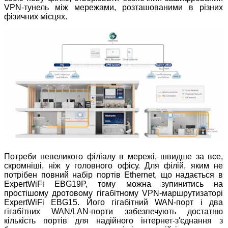
VPN-тунель між мережами, розташованими в різних
фізичних місцях.
Потреби невеликого філіалу в мережі, швидше за все,
скромніші, ніж у головного офісу. Для філій, яким не
потрібен повний набір портів Ethernet, що надається в
ExpertWiFi EBG19P, тому можна зупинитись на
простішому дротовому гігабітному VPN-маршрутизаторі
ExpertWiFi EBG15. Його гігабітний WAN-порт і два
гігабітних WAN/LAN-порти забезпечують достатню
кількість портів для надійного інтернет-з'єднання з