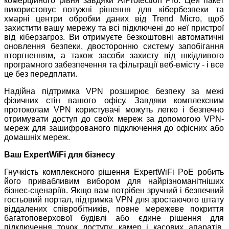
комерційного рівня завдяки AiProtection Pro. Цей пакет
використовує потужні рішення для кібербезпеки та
хмарні центри обробки даних від Trend Micro, щоб
захистити вашу мережу та всі підключені до неї пристрої
від кіберзагроз. Ви отримуєте безкоштовні автоматичні
оновлення безпеки, двосторонню систему запобігання
вторгненням, а також засоби захисту від шкідливого
програмного забезпечення та фільтрації веб-вмісту - і все
це без передплати.
Надійна підтримка VPN розширює безпеку за межі
фізичних стін вашого офісу. Завдяки комплексним
протоколам VPN користувачі можуть легко і безпечно
отримувати доступ до своїх мереж за допомогою VPN-
мереж для зашифрованого підключення до офісних або
домашніх мереж.
Ваш ExpertWiFi для бізнесу
Гнучкість комплексного рішення ExpertWiFi PoE робить
його привабливим вибором для найрізноманітніших
бізнес-сценаріїв. Якщо вам потрібен зручний і безпечний
гостьовий портал, підтримка VPN для зростаючого штату
віддалених співробітників, повне мережеве покриття
багатоповерхової будівлі або єдине рішення для
підключення точок доступу, камер і касових апаратів,