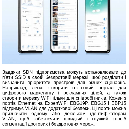
Завдяки SDN підприємства можуть встановлювати до
п'яти SSID в своїй бездротовій мережі, щоб розділити і
визначити пріоритети пристроїв для різних сценаріїв.
Наприклад, легко створити гостьовий портал для
цифрового маркетингу і рекламних цілей, а також
створити мережу WiFi тільки для співробітників. Кожен з
портів Ethernet на ExpertWiFi EBG19P, EBG15 і EBP15
підтримує VLAN для додаткової безпеки. Ці порти можна
призначити одному або декільком ідентифікаторам
VLAN, щоб забезпечити швидкий і гнучкий спосіб
сегментації дротових і бездротових мереж.