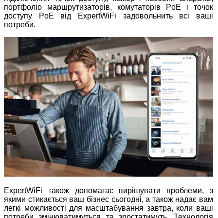
портфоліо маршрутизаторів, комутаторів PoE і точок
доступу PoE від ExpertWiFi задовольнить всі ваші
потреби.
ExpertWiFi також допомагає вирішувати проблеми, з
якими стикається ваш бізнес сьогодні, а також надає вам
легкі можливості для масштабування завтра, коли ваші
потреби змінюватимуться та зростатимуть. Технологія