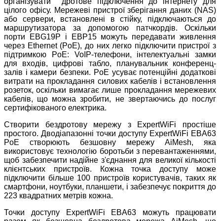
організувати дротове підключення до інтернету для
цілого офісу. Мережеві пристрої зберігання даних (NAS)
або сервери, встановлені в стійку, підключаються до
маршрутизатора за допомогою патчкордів. Оскільки
порти EBG19P і EBP15 можуть передавати живлення
через Ethernet (PoE), до них легко підключити пристрої з
підтримкою PoE: VoIP-телефони, інтелектуальні замки
для входів, цифрові табло, планувальник конференц-
залів і камери безпеки. PoE усуває потенційні додаткові
витрати на прокладання силових кабелів і встановлення
розеток, оскільки вимагає лише прокладання мережевих
кабелів, що можна зробити, не звертаючись до послуг
сертифікованого електрика.
Створити бездротову мережу з ExpertWiFi простіше
простого. Дводіапазонні точки доступу ExpertWiFi EBA63
PoE створюють безшовну мережу AiMesh, яка
використовує технологію боротьби з перевантаженнями,
щоб забезпечити надійне з'єднання для великої кількості
клієнтських пристроїв. Кожна точка доступу може
підключити більше 100 пристроїв користувачів, таких як
смартфони, ноутбуки, планшети, і забезпечує покриття до
223 квадратних метрів кожна.
Точки доступу ExpertWiFi EBA63 можуть працювати