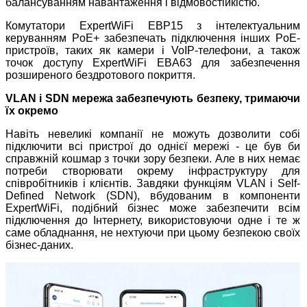
балансуванням навантаження і відмовостійкістю.
Комутатори ExpertWiFi EBP15 з інтелектуальним
керуванням PoE+ забезпечать підключення інших PoE-
пристроїв, таких як камери і VoIP-телефони, а також
точок доступу ExpertWiFi EBA63 для забезпечення
розширеного бездротового покриття.
VLAN і SDN мережа забезпечують безпеку, тримаючи
їх окремо
Навіть невеликі компанії не можуть дозволити собі
підключити всі пристрої до однієї мережі - це був би
справжній кошмар з точки зору безпеки. Але в них немає
потреби створювати окрему інфраструктуру для
співробітників і клієнтів. Завдяки функціям VLAN і Self-
Defined Network (SDN), вбудованим в компоненти
ExpertWiFi, подібний бізнес може забезпечити всім
підключення до Інтернету, використовуючи одне і те ж
саме обладнання, не нехтуючи при цьому безпекою своїх
бізнес-даних.