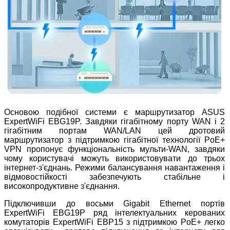
Основою подібної системи є маршрутизатор ASUS
ExpertWiFi EBG19P. Завдяки гігабітному порту WAN і 2
гігабітним портам WAN/LAN цей дротовий
маршрутизатор з підтримкою гігабітної технології PoE+
VPN пропонує функціональність мульти-WAN, завдяки
чому користувачі можуть використовувати до трьох
інтернет-з'єднань. Режими балансування навантаження і
відмовостійкості забезпечують стабільне і
високопродуктивне з'єднання.
Підключивши до восьми Gigabit Ethernet портів
ExpertWiFi EBG19P ряд інтелектуальних керованих
комутаторів ExpertWiFi EBP15 з підтримкою PoE+ легко