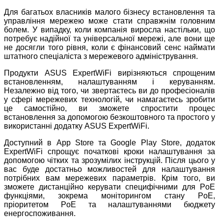
Для багатьох власників малого бізнесу встановлення та
управління мережею може стати справжнім головним
болем. У випадку, коли компанія виросла настільки, що
потребує надійної та універсальної мережі, але вони ще
не досягли того рівня, коли є фінансовий сенс наймати
штатного спеціаліста з мережевого адміністрування.
Продукти ASUS ExpertWiFi вирізняються спрощеним
встановленням, налаштуванням і керуванням.
Незалежно від того, чи звертаєтесь ви до професіоналів
у сфері мережевих технологій, чи намагаєтесь зробити
це самостійно, ви зможете спростити процес
встановлення за допомогою безкоштовного та простого у
використанні додатку ASUS ExpertWiFi.
Доступний в App Store та Google Play Store, додаток
ExpertWiFi спрощує початкові кроки налаштування за
допомогою чітких та зрозумілих інструкцій. Після цього у
вас буде достатньо можливостей для налаштування
потрібних вам мережевих параметрів. Крім того, ви
зможете дистанційно керувати специфічними для PoE
функціями, зокрема моніторингом стану PoE,
пріоритетом PoE та налаштуваннями бюджету
енергоспоживання.