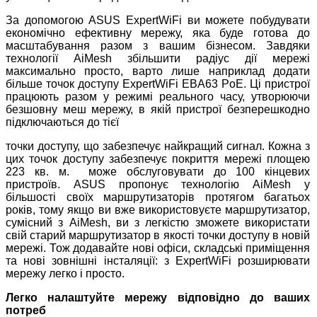
За допомогою ASUS ExpertWiFi ви можете побудувати
економічно ефективну мережу, яка буде готова до
масштабування разом з вашим бізнесом. Завдяки
технології AiMesh збільшити радіус дії мережі
максимально просто, варто лише наприклад додати
більше точок доступу ExpertWiFi EBA63 PoE. Ці пристрої
працюють разом у режимі реального часу, утворюючи
безшовну меш мережу, в якій пристрої безперешкодно
підключаються до тієї
точки доступу, що забезпечує найкращий сигнал. Кожна з
цих точок доступу забезпечує покриття мережі площею
223 кв. м. може обслуговувати до 100 кінцевих
пристроїв. ASUS пропонує технологію AiMesh у
більшості своїх маршрутизаторів протягом багатьох
років, тому якщо ви вже використовуєте маршрутизатор,
сумісний з AiMesh, ви з легкістю зможете використати
свій старий маршрутизатор в якості точки доступу в новій
мережі. Тож додавайте нові офіси, складські приміщення
та нові зовнішні інсталяції: з ExpertWiFi розширювати
мережу легко і просто.
Легко налаштуйте мережу відповідно до ваших
потреб