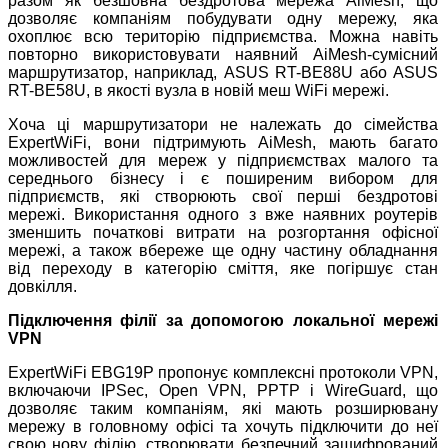
разом як безшовна бездротова мережа AiMesh, що
дозволяє компаніям побудувати одну мережу, яка
охоплює всю територію підприємства. Можна навіть
повторно використовувати наявний AiMesh-сумісний
маршрутизатор, наприклад, ASUS RT-BE88U або ASUS
RT-BE58U, в якості вузла в новій меш WiFi мережі.
Хоча ці маршрутизатори не належать до сімейства
ExpertWiFi, вони підтримують AiMesh, мають багато
можливостей для мереж у підприємствах малого та
середнього бізнесу і є поширеним вибором для
підприємств, які створюють свої перші бездротові
мережі. Використання одного з вже наявних роутерів
зменшить початкові витрати на розгортання офісної
мережі, а також вбереже ще одну частину обладнання
від переходу в категорію сміття, яке погіршує стан
довкілля.
Підключення філії за допомогою локальної мережі
VPN
ExpertWiFi EBG19P пропонує комплексні протоколи VPN,
включаючи IPSec, Open VPN, PPTP і WireGuard, що
дозволяє таким компаніям, які мають розширювану
мережу в головному офісі та хочуть підключити до неї
свою нову філію, створювати безпечний зашифрований