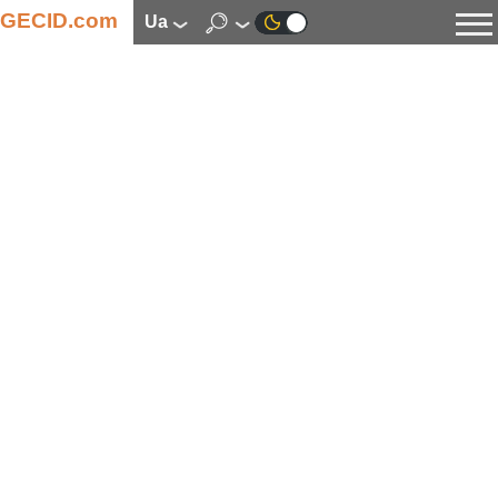
GECID.com
ua
Новини
Відео
Огляди
Цифрова індустрія
Процесори
Оперативна пам’ять
Материнські плати
Відеокарти
Системи охолодження
Накопичувачі
Корпуси
Джерела живлення
Мультимедіа
Цифрове фото та відео
Монітори