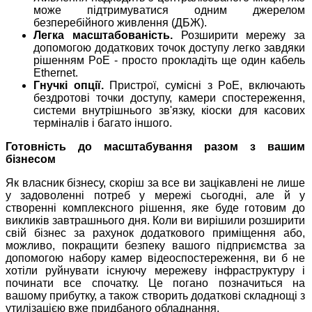
може підтримуватися одним джерелом
безперебійного живлення (ДБЖ).
Легка масштабованість.
Розширити мережу за
допомогою додаткових точок доступу легко завдяки
рішенням PoE - просто прокладіть ще один кабель
Ethernet.
Гнучкі опції.
Пристрої, сумісні з PoE, включають
бездротові точки доступу, камери спостереження,
системи внутрішнього зв'язку, кіоски для касових
терміналів і багато іншого.
Готовність до масштабування разом з вашим
бізнесом
Як власник бізнесу, скоріш за все ви зацікавлені не лише
у задоволенні потреб у мережі сьогодні, але й у
створенні комплексного рішення, яке буде готовим до
викликів завтрашнього дня. Коли ви вирішили розширити
свій бізнес за рахунок додаткового приміщення або,
можливо, покращити безпеку вашого підприємства за
допомогою набору камер відеоспостереження, ви б не
хотіли руйнувати існуючу мережеву інфраструктуру і
починати все спочатку. Це погано позначиться на
вашому прибутку, а також створить додаткові складнощі з
утилізацією вже придбаного обладнання.