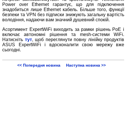
Power over Ethernet гарантує, що для підключення
знадобиться лише Ethernet кабель. Більше того, функції
безпеки та VPN без підписки знижують загальну вартість
володіння, надаючи вам значний душевний спокій.
Асортимент ExpertWiFi виходить за рамки рішень PoE і
включає автономні рішення та mesh-системи WiFi.
Натисніть
тут
, щоб переглянути повну лінійку продуктів
ASUS ExpertWiFi і вдосконалити свою мережу вже
сьогодні.
<< Попередня новина
Наступна новина >>