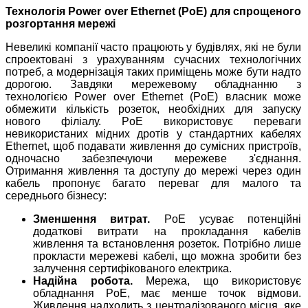
Технологія Power over Ethernet (PoE) для спрощеного
розгортання мережі
Невеликі компанії часто працюють у будівлях, які не були
спроектовані з урахуванням сучасних технологічних
потреб, а модернізація таких приміщень може бути надто
дорогою. Завдяки мережевому обладнанню з
технологією Power over Ethernet (PoE) власник може
обмежити кількість розеток, необхідних для запуску
нового філіалу. PoE використовує переваги
невикористаних мідних дротів у стандартних кабелях
Ethernet, щоб подавати живлення до сумісних пристроїв,
одночасно забезпечуючи мережеве з'єднання.
Отримання живлення та доступу до мережі через один
кабель пропонує багато переваг для малого та
середнього бізнесу:
Зменшення витрат.
PoE усуває потенційні
додаткові витрати на прокладання кабелів
живлення та встановлення розеток. Потрібно лише
прокласти мережеві кабелі, що можна зробити без
залучення сертифікованого електрика.
Надійна робота.
Мережа, що використовує
обладнання PoE, має менше точок відмови.
Живлення надходить з централізованого місця, яке