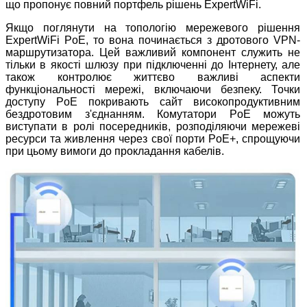
що пропонує повний портфель рішень ExpertWiFi.
Якщо поглянути на топологію мережевого рішення
ExpertWiFi PoE, то вона починається з дротового VPN-
маршрутизатора. Цей важливий компонент служить не
тільки в якості шлюзу при підключенні до Інтернету, але
також контролює життєво важливі аспекти
функціональності мережі, включаючи безпеку. Точки
доступу PoE покривають сайт високопродуктивним
бездротовим з'єднанням. Комутатори PoE можуть
виступати в ролі посередників, розподіляючи мережеві
ресурси та живлення через свої порти PoE+, спрощуючи
при цьому вимоги до прокладання кабелів.