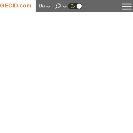
GECID.com
ua
Новини
Відео
Огляди
Цифрова індустрія
Процесори
Оперативна пам’ять
Материнські плати
Відеокарти
Системи охолодження
Накопичувачі
Корпуси
Джерела живлення
Мультимедіа
Цифрове фото та відео
Монітори