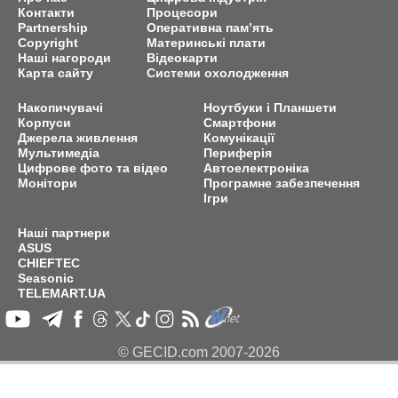
Контакти
Процесори
Partnership
Оперативна пам’ять
Copyright
Материнські плати
Наші нагороди
Відеокарти
Карта сайту
Системи охолодження
Накопичувачі
Ноутбуки і Планшети
Корпуси
Смартфони
Джерела живлення
Комунікації
Мультимедіа
Периферія
Цифрове фото та відео
Автоелектроніка
Монітори
Програмне забезпечення
Ігри
Наші партнери
ASUS
CHIEFTEC
Seasonic
TELEMART.UA
© GECID.com 2007-2026