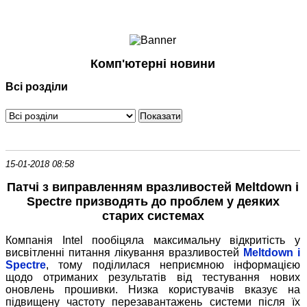
Ноутбуки і Планшети
Смартфони
Комунікації
Комп'ютерні новини
Периферія
Всі розділи
Автоелектроніка
Програмне забезпечення
Ігри
15-01-2018 08:58
Патчі з виправленням вразливостей Meltdown і
Spectre призводять до проблем у деяких
старих системах
Компанія Intel пообіцяла максимальну відкритість у
висвітленні питання лікування вразливостей
Meltdown і
Spectre
, тому поділилася неприємною інформацією
щодо отриманих результатів від тестування нових
оновлень прошивки. Низка користувачів вказує на
підвищену частоту перезавантажень системи після їх