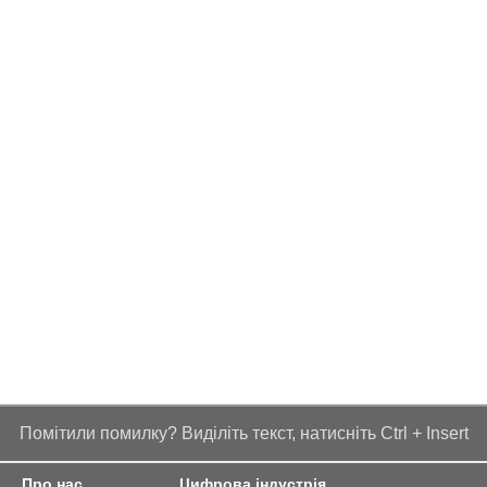
Помітили помилку? Виділіть текст, натисніть Ctrl + Insert
Про нас
Цифрова індустрія