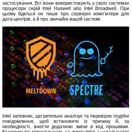
застосування. Всі вони використовують у своїх системах
процесори серій Intel Haswell або Intel Broadwell. При
цьому йдеться не лише про серверні комп'ютери для
дата-центрів, а й про звичайні вашій системі.
Intel запевняє, що ретельно аналізує та перевіряє подібні
повідомлення, щоб встановити їх причину й, за
необхідності, внести додаткові зміни в код прошивки.
Кінцевим же користувачам, на думку Intel, і надалі варто