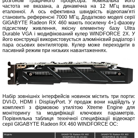
розгоном графічного процесора: номінальна його
частота не вказана, а динамічна на 12 МГц вища
еталонної. А ось ефективна швидкість відеопам'яті
становить референсні 7000 МГц. Додатково моделі серії
GIGABYTE Radeon RX 460 мають посилену 4+1-фазову
підсистему живлення, якісну елементну базу Ultra
Durable VGA і модифікований кулер WINDFORCE 2X. У
його конструкції використовується алюмінієвий радіатор і
пара осьових вентиляторів. Кулер може переходити в
пасивний режим при низьких навантаженнях.
Набір зовнішніх інтерфейсів новинок містить три порти:
DVI-D, HDMI і DisplayPort. У продаж вони надійдуть у
комплекті з фірмовою утилітою Xtreme Engine для
моніторингу та модифікації ключових параметрів.
Порівняльна таблиця технічної специфікації відеокарт
серії GIGABYTE Radeon RX 460 WINDFORCE OC:
Модель
GIGABYTE Radeon RX 460
GIGABYTE Radeon RX 460
WINDFORCE OC 2G (GV-
WINDFORCE OC 4G (GV-