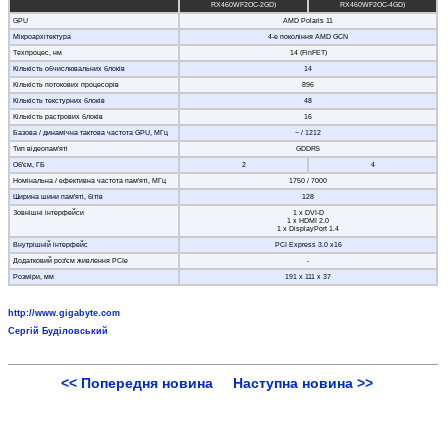
RX460WF2OC-2GD)
RX460WF2OC-4GD)
GPU
AMD Polaris 11
Мікроархітектура
4-е покоління AMD GCN
Техпроцес, нм
14 (FinFET)
Кількість обчислювальних блоків
14
Кількість потокових процесорів
896
Кількість текстурних блоків
48
Кількість растрових блоків
16
Базова / динамічна тактова частота GPU, МГц
− / 1212
Тип відеопам'яті
GDDR5
Об'єм, ГБ
2
4
Номінальна / ефективна частота пам'яті, МГц
1750 / 7000
Ширина шини пам'яті, бітів
128
Зовнішні інтерфейси
1 x DVI-D
1 x HDMI 2.0
1 x DisplayPort 1.4
Внутрішній інтерфейс
PCI Express 3.0 x16
Додатковий роз'єм живлення PCIe
-
Розміри, мм
191 х 111 х 37
http://www.gigabyte.com
Сергій Буділовський
<< Попередня новина
Наступна новина >>