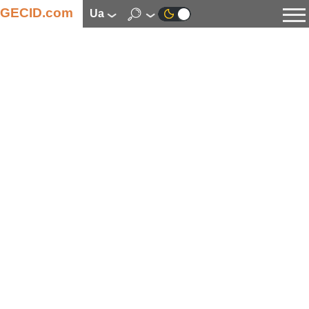
GECID.com
ua
Новини
Відео
Огляди
Цифрова індустрія
Процесори
Оперативна пам’ять
Материнські плати
Відеокарти
Системи охолодження
Накопичувачі
Корпуси
Джерела живлення
Мультимедіа
Цифрове фото та відео
Монітори