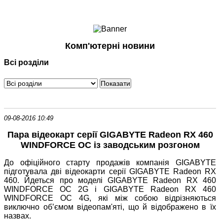
Ноутбуки і Планшети
Смартфони
Комунікації
Комп'ютерні новини
Периферія
Всі розділи
Автоелектроніка
Програмне забезпечення
Ігри
09-08-2016 10:49
Пара відеокарт серії GIGABYTE Radeon RX 460
WINDFORCE OC із заводським розгоном
До офіційного старту продажів компанія GIGABYTE
підготувала дві відеокарти серії GIGABYTE Radeon RX
460. Йдеться про моделі GIGABYTE Radeon RX 460
WINDFORCE OC 2G і GIGABYTE Radeon RX 460
WINDFORCE OC 4G, які між собою відрізняються
виключно об’ємом відеопам'яті, що й відображено в їх
назвах.