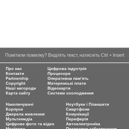
Помітили помилку? Виділіть текст, натисніть Ctrl + Insert
Про нас
Цифрова індустрія
Контакти
Процесори
Partnership
Оперативна пам’ять
Copyright
Материнські плати
Наші нагороди
Відеокарти
Карта сайту
Системи охолодження
Накопичувачі
Ноутбуки і Планшети
Корпуси
Смартфони
Джерела живлення
Комунікації
Мультимедіа
Периферія
Цифрове фото та відео
Автоелектроніка
Монітори
Програмне забезпечення