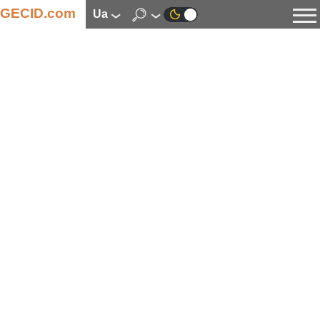
GECID.com
ua
Новини
Відео
Огляди
Цифрова індустрія
Процесори
Оперативна пам’ять
Материнські плати
Відеокарти
Системи охолодження
Накопичувачі
Корпуси
Джерела живлення
Мультимедіа
Цифрове фото та відео
Монітори