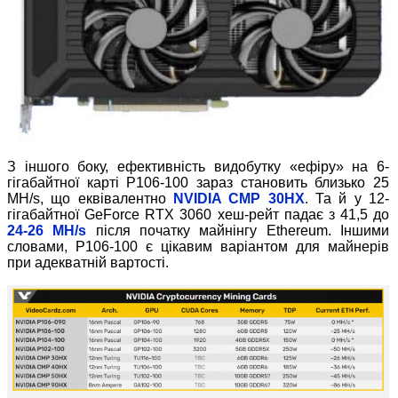
З іншого боку, ефективність видобутку «ефіру» на 6-
гігабайтної карті P106-100 зараз становить близько 25
MH/s, що еквівалентно
NVIDIA CMP 30HX
. Та й у 12-
гігабайтної GeForce RTX 3060 хеш-рейт падає з 41,5 до
24-26 MH/s
після початку майнінгу Ethereum. Іншими
словами, P106-100 є цікавим варіантом для майнерів
при адекватній вартості.