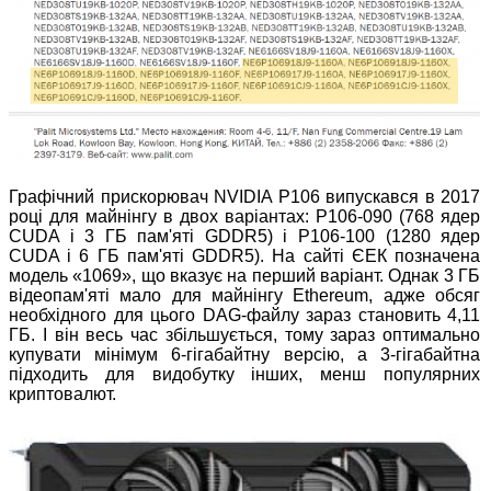
Графічний прискорювач NVIDIA P106 випускався в 2017
році для майнінгу в двох варіантах: P106-090 (768 ядер
CUDA і 3 ГБ пам'яті GDDR5) і P106-100 (1280 ядер
CUDA і 6 ГБ пам'яті GDDR5). На сайті ЄЕК позначена
модель «1069», що вказує на перший варіант. Однак 3 ГБ
відеопам'яті мало для майнінгу Ethereum, адже обсяг
необхідного для цього DAG-файлу зараз становить 4,11
ГБ. І він весь час збільшується, тому зараз оптимально
купувати мінімум 6-гігабайтну версію, а 3-гігабайтна
підходить для видобутку інших, менш популярних
криптовалют.