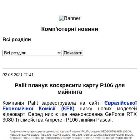
Ноутбуки і Планшети
Смартфони
Комунікації
Комп'ютерні новини
Периферія
Всі розділи
Автоелектроніка
Програмне забезпечення
Ігри
02-03-2021 11:41
Palit планує воскресити карту P106 для
майнінга
Компанія Palit зареєструвала на сайті
Євразійської
Економічної Комісії (ЄЕК)
низку нових моделей
відеокарт. Серед них є ще неанонсована GeForce RTX
3080 Ti сімейства Ampere і P106 лінійки Pascal.