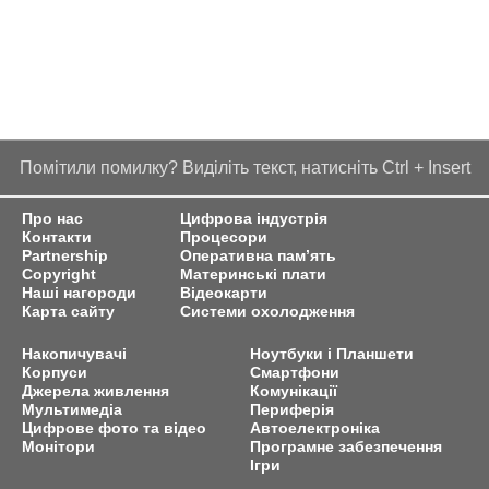
Помітили помилку? Виділіть текст, натисніть Ctrl + Insert
Про нас
Цифрова індустрія
Контакти
Процесори
Partnership
Оперативна пам’ять
Copyright
Материнські плати
Наші нагороди
Відеокарти
Карта сайту
Системи охолодження
Накопичувачі
Ноутбуки і Планшети
Корпуси
Смартфони
Джерела живлення
Комунікації
Мультимедіа
Периферія
Цифрове фото та відео
Автоелектроніка
Монітори
Програмне забезпечення
Ігри