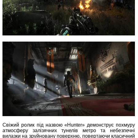
Свіжий ролик під назвою «Hunter» демонструє похмуру
атмосферу залізячних тунелів метро та небезпечні
вилазки на зруйновану поверхню, повертаючи класичний