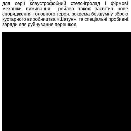
для серії клаустрофобний стелс-ігролад і фірмові
механіки виживання. Трейлер також засвітив нове
спорядження головного героя, зокрема безшумну зброю
кустарного виробництва «Шатун» та спеціальні пробивні
заряди для руйнування перешкод.