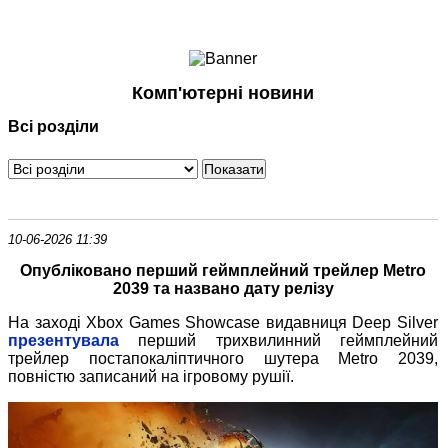
Ноутбуки і Планшети
Смартфони
Комунікації
Комп'ютерні новини
Периферія
Всі розділи
Автоелектроніка
Програмне забезпечення
Ігри
10-06-2026 11:39
Опубліковано перший геймплейний трейлер Metro
2039 та названо дату релізу
На заході Xbox Games Showcase видавниця Deep Silver
презентувала
перший трихвилинний геймплейний
трейлер постапокаліптичного шутера Metro 2039,
повністю записаний на ігровому рушії.