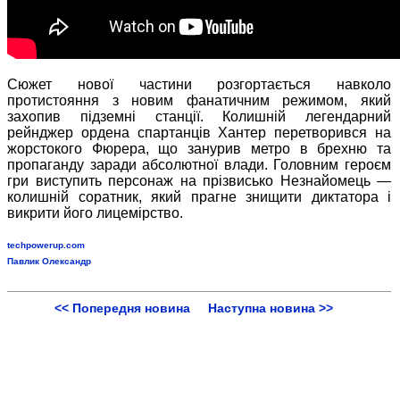
Сюжет нової частини розгортається навколо
протистояння з новим фанатичним режимом, який
захопив підземні станції. Колишній легендарний
рейнджер ордена спартанців Хантер перетворився на
жорстокого Фюрера, що занурив метро в брехню та
пропаганду заради абсолютної влади. Головним героєм
гри виступить персонаж на прізвисько Незнайомець —
колишній соратник, який прагне знищити диктатора і
викрити його лицемірство.
techpowerup.com
Павлик Олександр
<< Попередня новина
Наступна новина >>