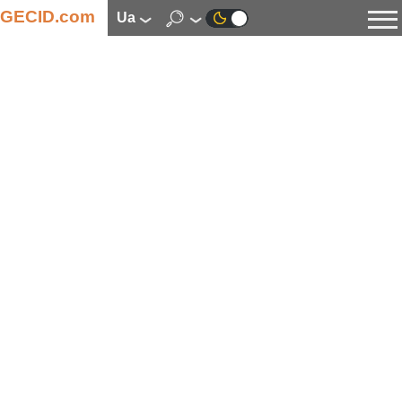
GECID.com
ua
Новини
Відео
Огляди
Цифрова індустрія
Процесори
Оперативна пам’ять
Материнські плати
Відеокарти
Системи охолодження
Накопичувачі
Корпуси
Джерела живлення
Мультимедіа
Цифрове фото та відео
Монітори