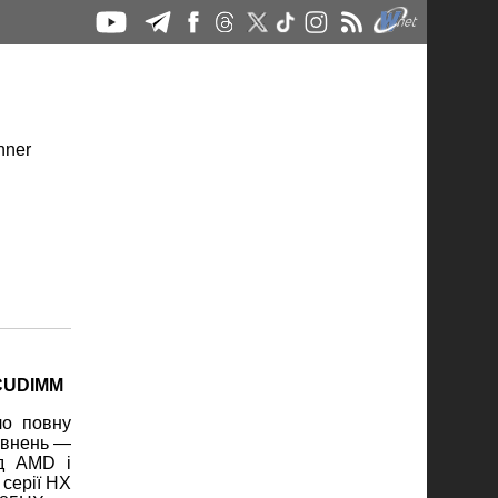
 CUDIMM
ло повну
повнень —
ід AMD і
 серії HX