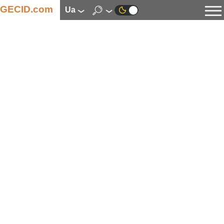
GECID.com
ua
Новини
Відео
Огляди
Цифрова індустрія
Процесори
Оперативна пам’ять
Материнські плати
Відеокарти
Системи охолодження
Накопичувачі
Корпуси
Джерела живлення
Мультимедіа
Цифрове фото та відео
Монітори