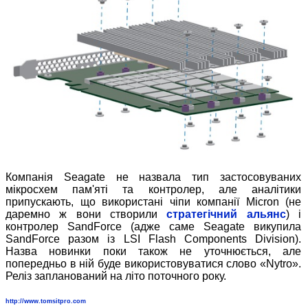
Компанія Seagate не назвала тип застосовуваних
мікросхем пам'яті та контролер, але аналітики
припускають, що використані чіпи компанії Micron (не
даремно ж вони створили
стратегічний альянс
) і
контролер SandForce (адже саме Seagate викупила
SandForce разом із LSI Flash Components Division).
Назва новинки поки також не уточнюється, але
попередньо в ній буде використовуватися слово «Nytro».
Реліз запланований на літо поточного року.
http://www.tomsitpro.com