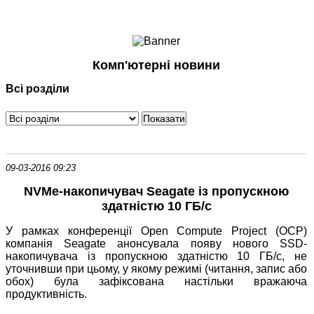
Ноутбуки і Планшети
Смартфони
Комунікації
Комп'ютерні новини
Периферія
Всі розділи
Автоелектроніка
Програмне забезпечення
Ігри
09-03-2016 09:23
NVMe-накопичувач Seagate із пропускною
здатністю 10 ГБ/с
У рамках конференції Open Compute Project (OCP)
компанія Seagate анонсувала появу нового SSD-
накопичувача із пропускною здатністю 10 ГБ/с, не
уточнивши при цьому, у якому режимі (читання, запис або
обох) була зафіксована настільки вражаюча
продуктивність.