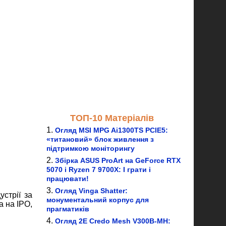
ТОП-10 Матеріалів
Огляд MSI MPG Ai1300TS PCIE5:
«титановий» блок живлення з
підтримкою моніторингу
Збірка ASUS ProArt на GeForce RTX
5070 і Ryzen 7 9700X: І грати і
працювати!
Огляд Vinga Shatter:
стрії за
монументальний корпус для
а на IPO,
прагматиків
Огляд 2E Credo Mesh V300B-MH: