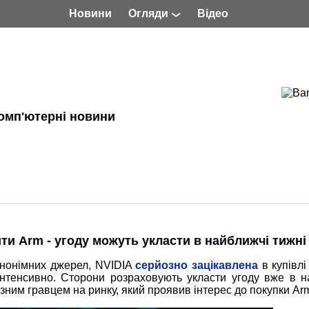
Новини
Огляди
Відео
омп'ютерні новини
ити Arm - угоду можуть укласти в найближчі тижні
анонімних джерел, NVIDIA
серйозно зацікавлена
​​в купівл
інтенсивно. Сторони розраховують укласти угоду вже в н
зним гравцем на ринку, який проявив інтерес до покупки Ar