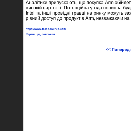
Аналітики припускають, що покупка Arm обійдет
високій вартості. Потенційна угода повинна бу
Intel та інші провідні гравці на ринку можуть з
рівний доступ до продуктів Arm, незважаючи на 
https://www.techpowerup.com
Сергій Буділовський
<< Поперед