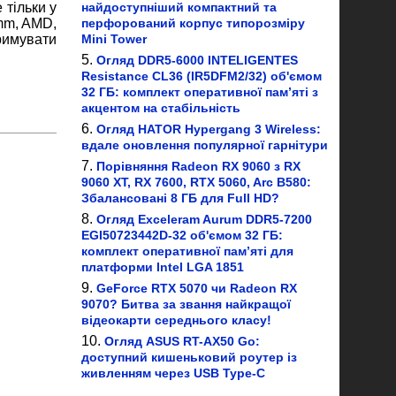
найдоступніший компактний та
 тільки у
перфорований корпус типорозміру
omm, AMD,
Mini Tower
тримувати
Огляд DDR5-6000 INTELIGENTES
Resistance CL36 (IR5DFM2/32) об'ємом
32 ГБ: комплект оперативної пам’яті з
акцентом на стабільність
Огляд HATOR Hypergang 3 Wireless:
вдале оновлення популярної гарнітури
Порівняння Radeon RX 9060 з RX
9060 XT, RX 7600, RTX 5060, Arc B580:
Збалансовані 8 ГБ для Full HD?
Огляд Exceleram Aurum DDR5-7200
EGI50723442D-32 об'ємом 32 ГБ:
комплект оперативної пам’яті для
платформи Intel LGA 1851
GeForce RTX 5070 чи Radeon RX
9070? Битва за звання найкращої
відеокарти середнього класу!
Огляд ASUS RT-AX50 Go:
доступний кишеньковий роутер із
живленням через USB Type-C