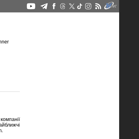
і компанії
айближчі
m.