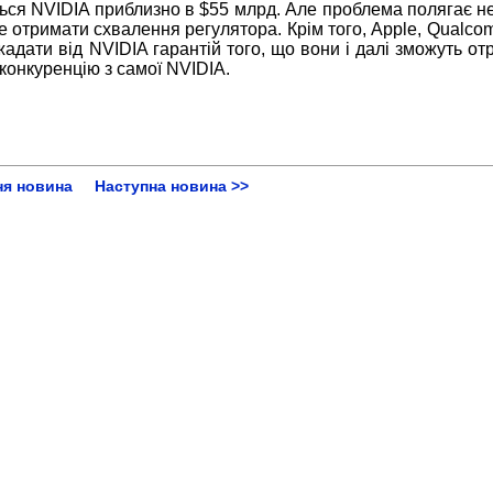
ься NVIDIA приблизно в $55 млрд. Але проблема полягає не
де отримати схвалення регулятора. Крім того, Apple, Qualc
ажадати від NVIDIA гарантій того, що вони і далі зможуть о
конкуренцію з самої NVIDIA.
ня новина
Наступна новина >>