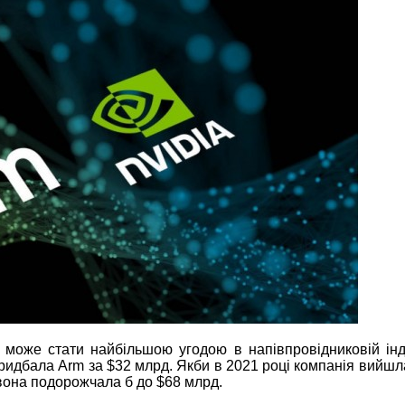
може стати найбільшою угодою в напівпровідниковій інду
придбала Arm за $32 млрд. Якби в 2021 році компанія вийшл
у вона подорожчала б до $68 млрд.