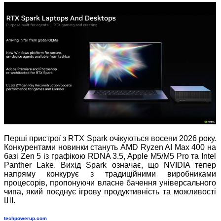
Перші пристрої з RTX Spark очікуються восени 2026 року.
Конкурентами новинки стануть AMD Ryzen AI Max 400 на
базі Zen 5 із графікою RDNA 3.5, Apple M5/M5 Pro та Intel
Panther Lake. Вихід Spark означає, що NVIDIA тепер
напряму конкурує з традиційними виробниками
процесорів, пропонуючи власне бачення універсального
чипа, який поєднує ігрову продуктивність та можливості
ШІ.
techpowerup.com