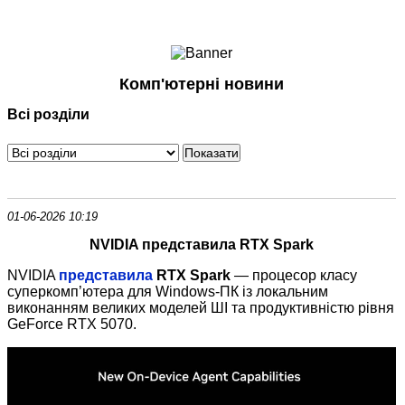
Ноутбуки і Планшети
Смартфони
Комунікації
Комп'ютерні новини
Периферія
Всі розділи
Автоелектроніка
Програмне забезпечення
Ігри
01-06-2026 10:19
NVIDIA представила RTX Spark
NVIDIA
представила
RTX Spark
— процесор класу
суперкомп’ютера для Windows
‑
ПК із локальним
виконанням великих моделей ШІ та продуктивністю рівня
GeForce RTX 5070.