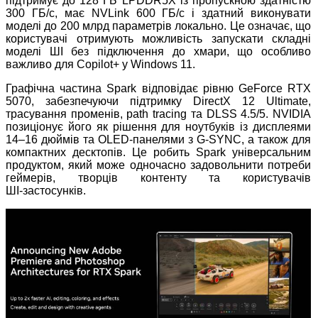
підтримує до 128 ГБ LPDDR5X із пропускною здатністю
300 ГБ/с, має NVLink 600 ГБ/с і здатний виконувати
моделі до 200 млрд параметрів локально. Це означає, що
користувачі отримують можливість запускати складні
моделі ШІ без підключення до хмари, що особливо
важливо для Copilot+ у Windows 11.
Графічна частина Spark відповідає рівню GeForce RTX
5070, забезпечуючи підтримку DirectX 12 Ultimate,
трасування променів, path tracing та DLSS 4.5/5. NVIDIA
позиціонує його як рішення для ноутбуків із дисплеями
14–16 дюймів та OLED
‑
панелями з G
‑
SYNC, а також для
компактних десктопів. Це робить Spark універсальним
продуктом, який може одночасно задовольнити потреби
геймерів, творців контенту та користувачів
ШІ
‑
застосунків.