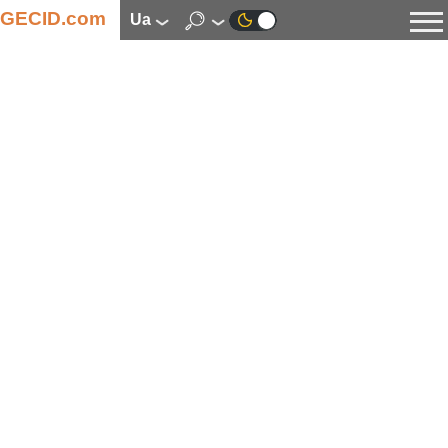
GECID.com
ua
Новини
Відео
Огляди
Цифрова індустрія
Процесори
Оперативна пам’ять
Материнські плати
Відеокарти
Системи охолодження
Накопичувачі
Корпуси
Джерела живлення
Мультимедіа
Цифрове фото та відео
Монітори