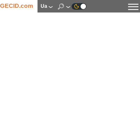
GECID.com
ua
Новини
Відео
Огляди
Цифрова індустрія
Процесори
Оперативна пам’ять
Материнські плати
Відеокарти
Системи охолодження
Накопичувачі
Корпуси
Джерела живлення
Мультимедіа
Цифрове фото та відео
Монітори