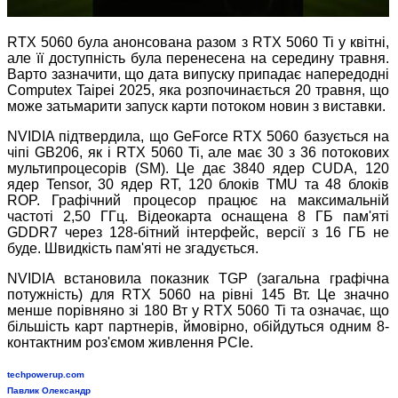
RTX 5060 була анонсована разом з RTX 5060 Ti у квітні,
але її доступність була перенесена на середину травня.
Варто зазначити, що дата випуску припадає напередодні
Computex Taipei 2025, яка розпочинається 20 травня, що
може затьмарити запуск карти потоком новин з виставки.
NVIDIA підтвердила, що GeForce RTX 5060 базується на
чіпі GB206, як і RTX 5060 Ti, але має 30 з 36 потокових
мультипроцесорів (SM). Це дає 3840 ядер CUDA, 120
ядер Tensor, 30 ядер RT, 120 блоків TMU та 48 блоків
ROP. Графічний процесор працює на максимальній
частоті 2,50 ГГц. Відеокарта оснащена 8 ГБ пам'яті
GDDR7 через 128-бітний інтерфейс, версії з 16 ГБ не
буде. Швидкість пам'яті не згадується.
NVIDIA встановила показник TGP (загальна графічна
потужність) для RTX 5060 на рівні 145 Вт. Це значно
менше порівняно зі 180 Вт у RTX 5060 Ti та означає, що
більшість карт партнерів, ймовірно, обійдуться одним 8-
контактним роз'ємом живлення PCIe.
techpowerup.com
Павлик Олександр