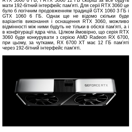
RTX 3060 6 ГБ, і RTX 3060 12 ГБ скоріш за все будуть
мати 192-бітний інтерфейс пам'яті. Для серії RTX 3060 це
було б логічним продовженням традицій GTX 1060 3 ГБ і
GTX 1060 6 ГБ. Однак ще не відомо скільки буде
варіантів виконання і оснащення RTX 3060, можливо
відмінності між ними будуть не тільки в обсязі пам'яті, а і
в конфігурації ядра чіпа. Цілком ймовірно, що серія RTX
3060 буде конкурувати з серією AMD Radeon RX 6700,
при цьому, за чутками, RX 6700 XT має 12 ГБ пам'яті
через 192-бітний інтерфейс пам'яті.