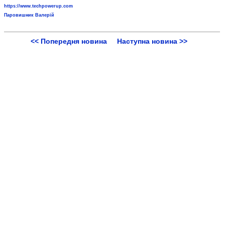
https://www.techpowerup.com
Паровишник Валерій
<< Попередня новина
Наступна новина >>