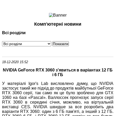
Ноутбуки і Планшети
Смартфони
Комунікації
Комп'ютерні новини
Периферія
Всі розділи
Автоелектроніка
Програмне забезпечення
Ігри
18-12-2020 15:52
NVIDIA GeForce RTX 3060 з'явиться в варіантах 12 ГБ
і 6 ГБ
У матеріалі Igor's Lab висловлено думку, що NVIDIA
застосує такий же підхід до продуктів майбутньої GeForce
RTX 3060 серії, так само як це було зроблено для GTX
1060 на базі «Pascal». Валлоссек прогнозує запуск серії
RTX 3060 в середині січня, можливо, на віртуальній
виставці CES. NVIDIA швидше за все розробить два
варіанти RTX 3060: один з 6 ГБ пам'яті, а інший з 12 ГБ.