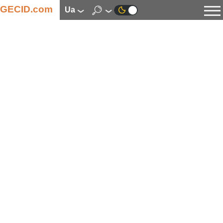
GECID.com
ua
Новини
Відео
Огляди
Цифрова індустрія
Процесори
Оперативна пам’ять
Материнські плати
Відеокарти
Системи охолодження
Накопичувачі
Корпуси
Джерела живлення
Мультимедіа
Цифрове фото та відео
Монітори