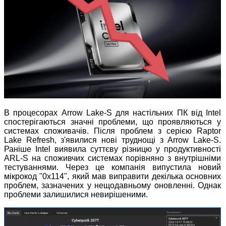
В процесорах Arrow Lake-S для настільних ПК від Intel
спостерігаються значні проблеми, що проявляються у
системах споживачів. Після проблем з серією Raptor
Lake Refresh, з'явилися нові труднощі з Arrow Lake-S.
Раніше Intel виявила суттєву різницю у продуктивності
ARL-S на споживчих системах порівняно з внутрішніми
тестуваннями. Через це компанія випустила новий
мікрокод "0x114", який мав виправити декілька основних
проблем, зазначених у нещодавньому оновленні. Однак
проблеми залишилися невирішеними.