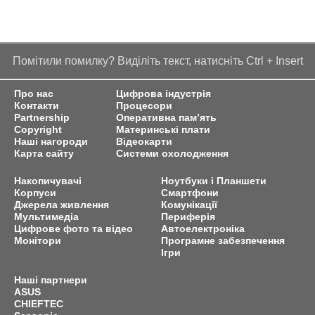
Помітили помилку? Виділіть текст, натисніть Ctrl + Insert
Про нас
Цифрова індустрія
Контакти
Процесори
Partnership
Оперативна пам’ять
Copyright
Материнські плати
Наші нагороди
Відеокарти
Карта сайту
Системи охолодження
Накопичувачі
Ноутбуки і Планшети
Корпуси
Смартфони
Джерела живлення
Комунікації
Мультимедіа
Периферія
Цифрове фото та відео
Автоелектроніка
Монітори
Програмне забезпечення
Ігри
Наші партнери
ASUS
CHIEFTEC