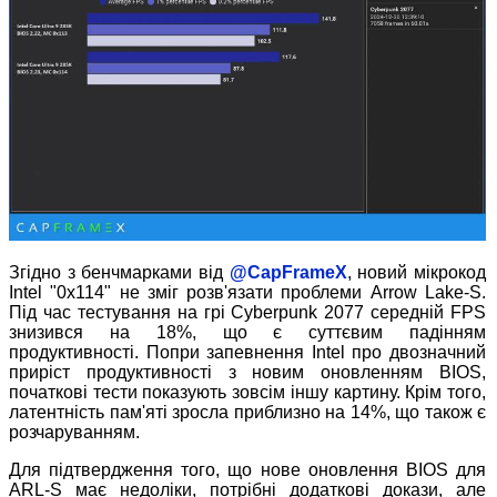
Згідно з бенчмарками від
@CapFrameX
, новий мікрокод
Intel "0x114" не зміг розв'язати проблеми Arrow Lake-S.
Під час тестування на грі Cyberpunk 2077 середній FPS
знизився на 18%, що є суттєвим падінням
продуктивності. Попри запевнення Intel про двозначний
приріст продуктивності з новим оновленням BIOS,
початкові тести показують зовсім іншу картину. Крім того,
латентність пам'яті зросла приблизно на 14%, що також є
розчаруванням.
Для підтвердження того, що нове оновлення BIOS для
ARL-S має недоліки, потрібні додаткові докази, але