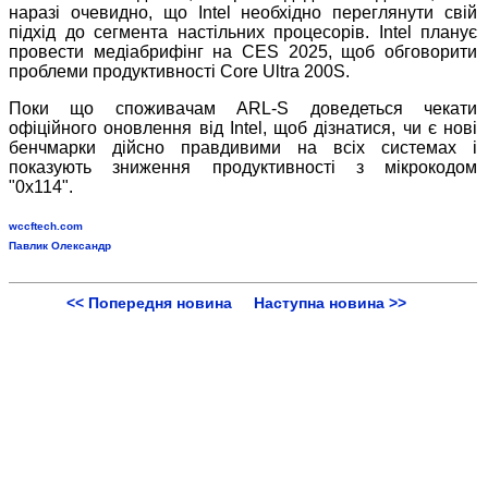
наразі очевидно, що Intel необхідно переглянути свій
підхід до сегмента настільних процесорів. Intel планує
провести медіабрифінг на CES 2025, щоб обговорити
проблеми продуктивності Core Ultra 200S.
Поки що споживачам ARL-S доведеться чекати
офіційного оновлення від Intel, щоб дізнатися, чи є нові
бенчмарки дійсно правдивими на всіх системах і
показують зниження продуктивності з мікрокодом
"0x114".
wccftech.com
Павлик Олександр
<< Попередня новина
Наступна новина >>