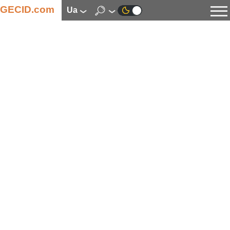
GECID.com
ua
Новини
Відео
Огляди
Цифрова індустрія
Процесори
Оперативна пам’ять
Материнські плати
Відеокарти
Системи охолодження
Накопичувачі
Корпуси
Джерела живлення
Мультимедіа
Цифрове фото та відео
Монітори